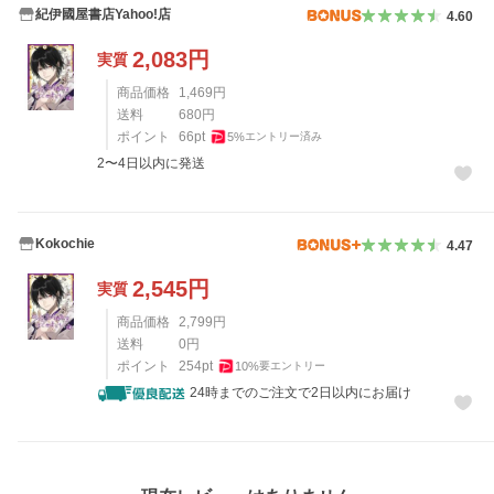
紀伊國屋書店Yahoo!店
4.60
2,083
円
実質
商品価格
1,469
円
送料
680
円
ポイント
66
pt
5
%
エントリー済み
2〜4日以内に発送
Kokochie
4.47
2,545
円
実質
商品価格
2,799
円
送料
0
円
ポイント
254
pt
10
%
要エントリー
24時までのご注文で2日以内にお届け
レビュー