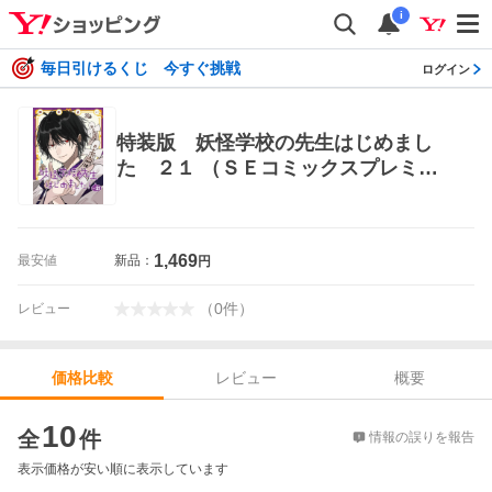
i
毎日引けるくじ 今すぐ挑戦
ログイン
特装版 妖怪学校の先生はじめまし
た ２１ （ＳＥコミックスプレミア
ム） 田中まい エニックス ガンガンコ
ミックス
1,469
最安値
新品：
円
（
0
件
）
レビュー
レビュー
概要
価格比較
価格比較
10
全
件
情報の誤りを報告
表示価格が安い順に表示しています