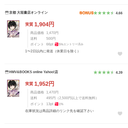
京都 大垣書店オンライン
4.66
1,904
円
実質
商品価格
1,470
円
送料
500
円
ポイント
66
pt
5
%
エントリー済み
1〜2日以内に発送（休業日を除く）
HMV&BOOKS online Yahoo!店
4.39
1,952
円
実質
商品価格
1,470
円
送料
495
円
（
2,500
円以上で送料無料）
ポイント
13
pt
1
%
在庫状況は商品詳細のリンク先を確認下さい