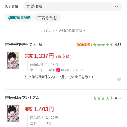
実質価格
表示価格：
中古を含む
ポイント・送料の算出方法
ebookjapan ヤフー店
4.65
1,337
円
実質
（最安値）
商品価格
1,469
円
ポイント
132
pt
10
%
要エントリー
注文確認後0日以内にご提供（休業日を除く）
bookfanプレミアム
4.62
1,403
円
実質
商品価格
1,469
円
送料
0
円