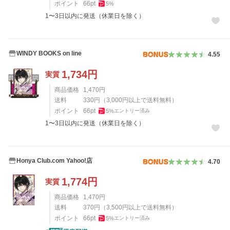
ポイント
66
pt
5
%
1〜3日以内に発送（休業日を除く）
WINDY BOOKS on line
4.55
1,734
円
実質
商品価格
1,470
円
送料
330
円
（
3,000
円以上で送料無料）
ポイント
66
pt
5
%
エントリー済み
1〜3日以内に発送（休業日を除く）
Honya Club.com Yahoo!店
4.70
1,774
円
実質
商品価格
1,470
円
送料
370
円
（
3,500
円以上で送料無料）
ポイント
66
pt
5
%
エントリー済み