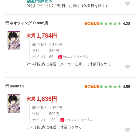
9時までのご注文で明日にお届け（休業日を除く）
ネオウィング Yahoo!店
4.28
1,784
円
実質
商品価格
1,470
円
送料
380
円
ポイント
66
pt
5
%
エントリー済み
2〜4日以内に発送（メーカー在庫）（休業日を除く）
bookfan
4.55
1,836
円
実質
商品価格
1,469
円
送料
500
円
ポイント
133
pt
10
%
エントリー済み
1〜3日以内に発送（休業日を除く）