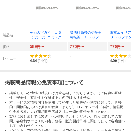
黄泉のツガイ １３
魔法科高校の劣等生
東京エイリア
製品名
（ガンガンコミック
急転編 １ （Ｇファ
３ （Ｇファ
ス） 荒川弘／著
ンタジーコミックス）
コミックス）
589
770
770
佐島勤
Ｅ
価格
円〜
円〜
円〜
-
レビュー
4.64
(
14
件)
4.00
(
1
件)
掲載商品情報の免責事項について
掲載している情報の精度には万全を期しておりますが、その内容の正確
性、安全性、有用性を保証するものではありません。
本サービスの情報内容を使用して発生した損害や不利益に関して、直接
的・間接的あるいは損害の程度によらず、 LINEヤフー株式会社、情報提
供会社各社および商品販売店舗各社は一切の責任を負いません。
製品に関しましては製造元へお問い合わせください。購入に際しての質
問、各店舗サービスの内容、価格、販売開始日等に関しましては各店舗へ
お問い合わせください。
ポイント・支払額の正確な情報（付与条件・上限等）はカートをご確認く