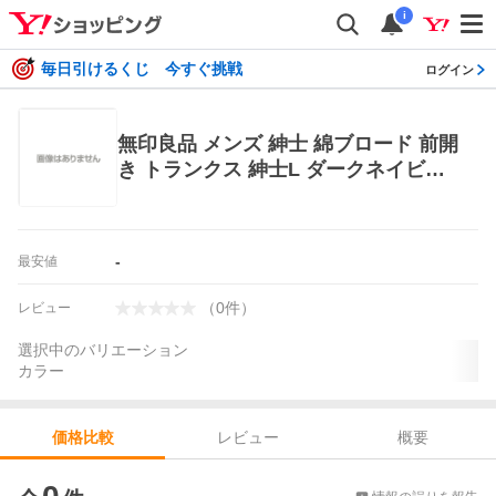
i
毎日引けるくじ 今すぐ挑戦
ログイン
無印良品 メンズ 紳士 綿ブロード 前開
き トランクス 紳士L ダークネイビー
チェック 良品計画 メンズトランクス
-
最安値
（
0
件
）
レビュー
選択中のバリエーション
カラー
レビュー
概要
価格比較
価格比較