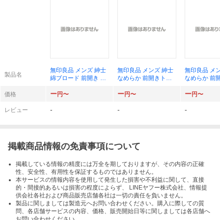
無印良品 メンズ 紳士
無印良品 メンズ 紳士
無印良品 メ
製品名
綿ブロード 前開き ト
なめらか 前開きトラ
なめらか 前
ランクス 紳士S 黒チ
ンクス 紳士M ライト
トトランクス
ー
ー
ー
ェック 良品計画
ネイビー 良品計画
黒 良品計画
価格
円〜
円〜
円〜
-
-
-
レビュー
掲載商品情報の免責事項について
掲載している情報の精度には万全を期しておりますが、その内容の正確
性、安全性、有用性を保証するものではありません。
本サービスの情報内容を使用して発生した損害や不利益に関して、直接
的・間接的あるいは損害の程度によらず、 LINEヤフー株式会社、情報提
供会社各社および商品販売店舗各社は一切の責任を負いません。
製品に関しましては製造元へお問い合わせください。購入に際しての質
問、各店舗サービスの内容、価格、販売開始日等に関しましては各店舗へ
お問い合わせください。