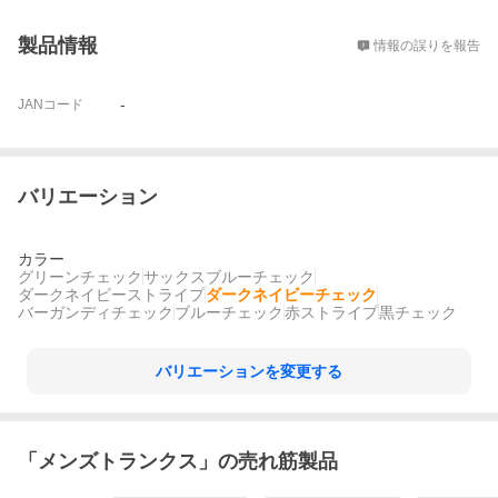
概要
製品情報
情報の誤りを報告
-
JANコード
バリエーション
カラー
グリーンチェック
サックスブルーチェック
ダークネイビーストライプ
ダークネイビーチェック
バーガンディチェック
ブルーチェック
赤ストライプ
黒チェック
バリエーションを変更する
「
メンズトランクス
」の売れ筋製品