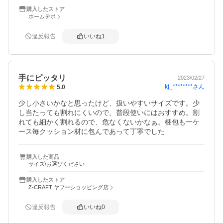
購入したストア
ホームデポ
違反報告
いいね
1
手にピッタリ
2023/02/27
kj_********
さん
5.0
少し小さいかなと思ったけど、扱いやすいサイズです。少
し当たっても割れにくいので、普段使いにはおすすめ。割
れても細かく割れるので、危なくないかなぁ。梱包も一ケ
ース毎クッション材に包んであって丁寧でした
購入した商品
サイズ/お選びください
購入したストア
Z-CRAFT ヤフーショッピング店
違反報告
いいね
0