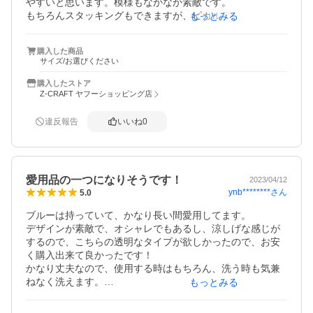
やすいと思います。模様もなかなか素敵です。

もちろんスタッキングもできますが、ピカルディよりたま
もっとみる
にちょっと外しにくいかも。
購入した商品
サイズ/お選びください
購入したストア
Z-CRAFT ヤフーショッピング店
違反報告
いいね
0
愛用品の一つになりそうです！
2023/04/12
ynb********
さん
5.0
ブルーは持っていて、かなり長い間愛用してます。

デザインが素敵で、オシャレでもあるし、涼しげな感じが
するので、こちらの透明なタイプが欲しかったので、お安
く購入出来て良かったです！

かなり丈夫なので、使用する時はもちろん、洗う時も気兼
ねなく洗えます。

もっとみる
もうワンサイズ大きいタイプも欲しくなりました！