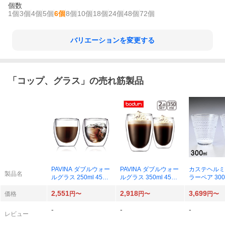
個数
1個
3個
4個
5個
6個
8個
10個
18個
24個
48個
72個
バリエーションを変更する
「
コップ、グラス
」の売れ筋製品
PAVINA ダブルウォー
PAVINA ダブルウォー
カステヘルミ
製品名
ルグラス 250ml 4558-
ルグラス 350ml 4559-
ラーペア 300m
10J （クリア） 【2
10J （クリア） 【2
763 （クリ
2,551
2,918
3,699
個】
個】
価格
円〜
円〜
円〜
-
-
-
レビュー