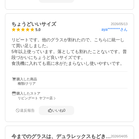
ちょうどいいサイズ
2026/05/13
aya********
さん
5.0
リピートです。他のグラスが割れたので、こちらに統一し
て買い足しました。

5年以上使っています。落としても割れたことないです。普
段づかいにちょうど良いサイズです。

食洗機に入れても底に水がたまらないし使いやすいです。
購入した商品
種類/クリア
購入したストア
リビングート ヤフー店
違反報告
いいね
0
今までのグラスは、デュラレックスもどき…
2026/04/05