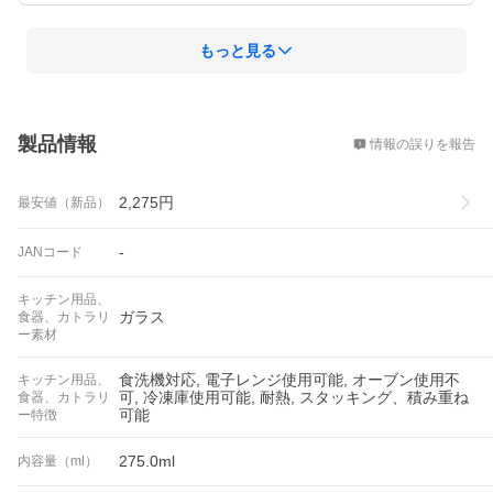
もっと見る
概要
製品情報
情報の誤りを報告
2,275
円
最安値（新品）
-
JANコード
キッチン用品、
ガラス
食器、カトラリ
ー素材
食洗機対応, 電子レンジ使用可能, オーブン使用不
キッチン用品、
可, 冷凍庫使用可能, 耐熱, スタッキング、積み重ね
食器、カトラリ
可能
ー特徴
275.0ml
内容量（ml）