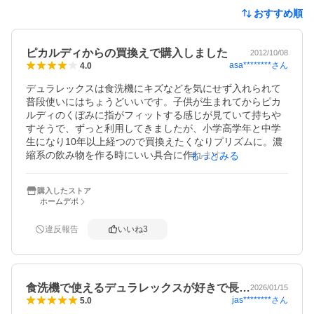
おすすめ順
ピカルディからの買換えで購入しました
2012/10/08
asa********
さん
4.0
デュラレックスは食洗機にキズなどを気にせず入れられて
普段使いにはちょうどいいです。子供が生まれてからピカ
ルディのくぼみに指がフィットする感じが見ていて持ちや
すそうで、ずっと利用してきましたが、小学高学年と中学
生になり10年以上経つので買換えたくなりプリズムに。濃
縮系の飲み物を作る時にいい具合に作れます。あと姉妹で
もっとみる
ケンカにならないよう同じ量に入れるのが簡単になりまし
た。220ccサイズも欲しくなってきた今日この頃です。
購入したストア
ホームデポ
違反報告
いいね
3
食洗機で使えるデュラレックスが好きで長…
2026/01/15
jas********
さん
5.0