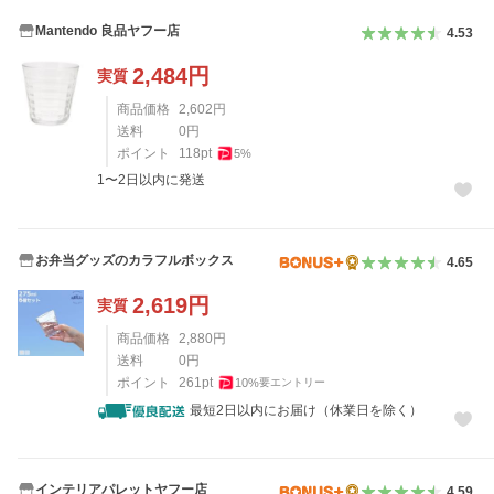
Mantendo 良品ヤフー店
4.53
2,484
円
実質
商品価格
2,602
円
送料
0
円
ポイント
118
pt
5
%
1〜2日以内に発送
お弁当グッズのカラフルボックス
4.65
2,619
円
実質
商品価格
2,880
円
送料
0
円
ポイント
261
pt
10
%
要エントリー
最短2日以内にお届け（休業日を除く）
インテリアパレットヤフー店
4.59