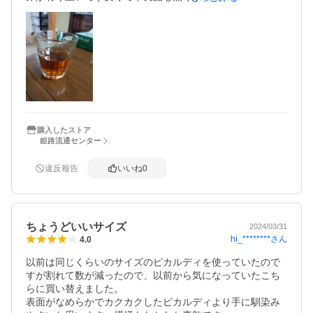
い物です
購入したストア
姫路流通センター
違反報告
いいね
0
ちょうどいいサイズ
2024/03/31
hi_********
さん
4.0
以前は同じくらいのサイズのピカルディを使っていたので
すが割れて数が減ったので、以前から気になっていたこち
らに買い替えました。

表面がなめらかでカクカクしたピカルディより手に馴染み