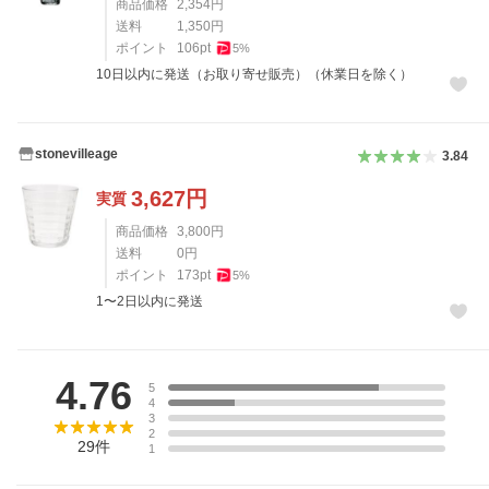
商品価格
2,354
円
送料
1,350
円
ポイント
106
pt
5
%
10日以内に発送（お取り寄せ販売）（休業日を除く）
stonevilleage
3.84
3,627
円
実質
商品価格
3,800
円
送料
0
円
ポイント
173
pt
5
%
1〜2日以内に発送
レビュー
4.76
5
4
3
2
29
件
1