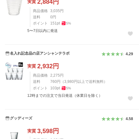
2,884
円
実質
商品価格
3,035
円
送料
0
円
ポイント
151
pt
5
%
5〜7日以内に発送
名入れ記念品の店アンシャンテラボ
4.29
2,932
円
実質
商品価格
2,275
円
送料
760
円
（
3,980
円以上で送料無料）
ポイント
103
pt
5
%
12時までの注文で当日発送（休業日を除く）
グッディーズ
4.58
3,598
円
実質