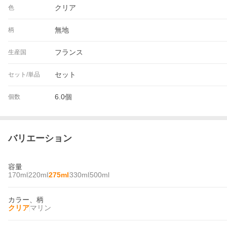
クリア
色
無地
柄
フランス
生産国
セット
セット/単品
6.0個
個数
バリエーション
容量
170ml
220ml
275ml
330ml
500ml
カラー、柄
クリア
マリン