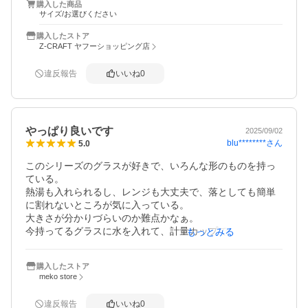
購入した商品
サイズ/お選びください
購入したストア
Z-CRAFT ヤフーショッピング店
違反報告
いいね
0
やっぱり良いです
2025/09/02
blu********
さん
5.0
このシリーズのグラスが好きで、いろんな形のものを持っ
ている。

熱湯も入れられるし、レンジも大丈夫で、落としても簡単
に割れないところが気に入っている。

大きさが分かりづらいのか難点かなぁ。

今持ってるグラスに水を入れて、計量カップで測った後に
もっとみる
購入しました。
購入したストア
meko store
違反報告
いいね
0