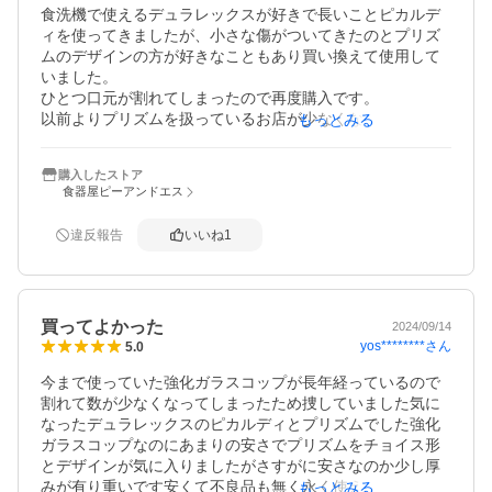
食洗機で使えるデュラレックスが好きで長いことピカルデ
ィを使ってきましたが、小さな傷がついてきたのとプリズ
ムのデザインの方が好きなこともあり買い換えて使用して
いました。

ひとつ口元が割れてしまったので再度購入です。

以前よりプリズムを扱っているお店が少なくなっていたの
もっとみる
で、ストックするため多めに購入しました。無くならない
で欲しい…
購入したストア
食器屋ピーアンドエス
違反報告
いいね
1
買ってよかった
2024/09/14
yos********
さん
5.0
今まで使っていた強化ガラスコップが長年経っているので
割れて数が少なくなってしまったため捜していました気に
なったデュラレックスのピカルディとプリズムでした強化
ガラスコップなのにあまりの安さでプリズムをチョイス形
とデザインが気に入りましたがさすがに安さなのか少し厚
みが有り重いです安くて不良品も無く永く使えれば良い買
もっとみる