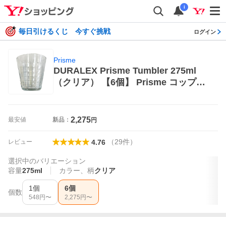
i
毎日引けるくじ 今すぐ挑戦
ログイン
Prisme
DURALEX Prisme Tumbler 275ml
（クリア） 【6個】 Prisme コップ、
グラス
2,275
最安値
新品：
円
（
29
件
）
レビュー
4.76
選択中のバリエーション
容量
275ml
カラー、柄
クリア
1個
6個
個数
548
円〜
2,275
円〜