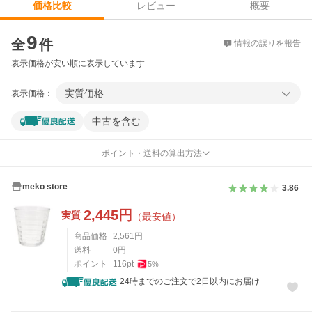
レビュー
概要
価格比較
価格比較
9
全
件
情報の誤りを報告
表示価格が安い順に表示しています
実質価格
表示価格：
中古を含む
ポイント・送料の算出方法
meko store
3.86
2,445
円
実質
（最安値）
商品価格
2,561
円
送料
0
円
ポイント
116
pt
5
%
24時までのご注文で2日以内にお届け