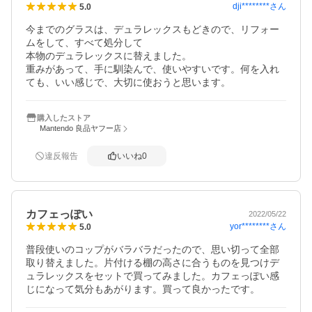
dji********
さん
5.0
今までのグラスは、デュラレックスもどきので、リフォー
ムをして、すべて処分して

本物のデュラレックスに替えました。

重みがあって、手に馴染んで、使いやすいです。何を入れ
ても、いい感じで、大切に使おうと思います。
購入したストア
Mantendo 良品ヤフー店
違反報告
いいね
0
カフェっぽい
2022/05/22
yor********
さん
5.0
普段使いのコップがバラバラだったので、思い切って全部
取り替えました。片付ける棚の高さに合うものを見つけデ
ュラレックスをセットで買ってみました。カフェっぽい感
じになって気分もあがります。買って良かったです。