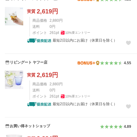
2,619
円
実質
商品価格
2,880
円
送料
0
円
ポイント
261
pt
10
%
要エントリー
最短2日以内にお届け（休業日を除く）
リビングート ヤフー店
4.55
2,619
円
実質
商品価格
2,880
円
送料
0
円
ポイント
261
pt
10
%
要エントリー
最短2日以内にお届け（休業日を除く）
お買い得ネットショップ
4.89