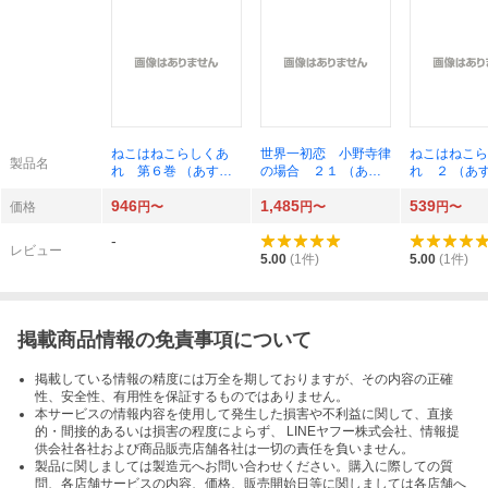
ねこはねこらしくあ
世界一初恋 小野寺律
ねこはねこら
製品名
れ 第６巻 （あすか
の場合 ２１ （あす
れ ２ （あ
コミックスＣＬ－Ｄ
かコミックスＣＬ－Ｄ
ックスＣＬ－
946
1,485
539
Ｘ） ときたほのじ／
Ｘ） （小冊子付き特
ときたほのじ
価格
円〜
円〜
円〜
著
装版） 中村春菊／著
-
レビュー
5.00
(
1
件)
5.00
(
1
件)
掲載商品情報の免責事項について
掲載している情報の精度には万全を期しておりますが、その内容の正確
性、安全性、有用性を保証するものではありません。
本サービスの情報内容を使用して発生した損害や不利益に関して、直接
的・間接的あるいは損害の程度によらず、 LINEヤフー株式会社、情報提
供会社各社および商品販売店舗各社は一切の責任を負いません。
製品に関しましては製造元へお問い合わせください。購入に際しての質
問、各店舗サービスの内容、価格、販売開始日等に関しましては各店舗へ