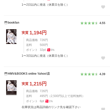
1〜2日以内に発送（休業日を除く）
bookfan
4.55
1,194
円
実質
商品価格
726
円
送料
500
円
ポイント
32
pt
5
%
1〜3日以内に発送（休業日を除く）
HMV&BOOKS online Yahoo!店
4.39
1,215
円
実質
商品価格
726
円
送料
495
円
（
2,500
円以上で送料無料）
ポイント
6
pt
1
%
在庫状況は商品詳細のリンク先を確認下さい