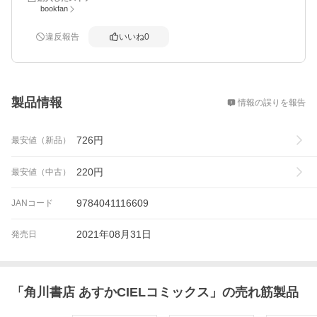
bookfan
違反報告
いいね
0
概要
製品情報
情報の誤りを報告
726
円
最安値（新品）
220
円
最安値（中古）
9784041116609
JANコード
2021年08月31日
発売日
「
角川書店 あすかCIELコミックス
」の売れ筋製品