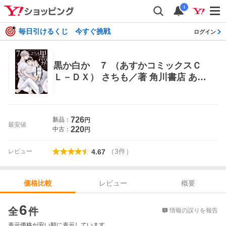
i
毎日引けるくじ 今すぐ挑戦
ログイン
黒か白か ７ （あすかコミックスＣ
Ｌ－ＤＸ） さちも／著 角川書店 あす
かCIELコミックス
726
新品：
円
最安値
220
中古：
円
（
3
件
）
レビュー
4.67
レビュー
概要
価格比較
価格比較
6
全
件
情報の誤りを報告
表示価格が安い順に表示しています