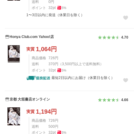
送料
0
円
ポイント
32
pt
5
%
1〜3日以内に発送（休業日を除く）
Honya Club.com Yahoo!店
4.70
1,064
円
実質
商品価格
726
円
送料
370
円
（
3,500
円以上で送料無料）
ポイント
32
pt
5
%
最短2日以内にお届け（休業日を除く）
京都 大垣書店オンライン
4.66
1,194
円
実質
商品価格
726
円
送料
500
円
ポイント
32
pt
5
%