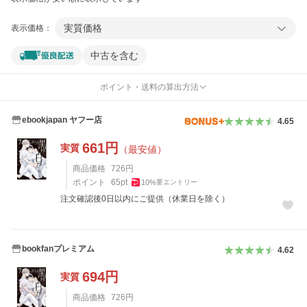
実質価格
表示価格：
中古を含む
ポイント・送料の算出方法
ebookjapan ヤフー店
4.65
661
円
実質
（最安値）
商品価格
726
円
ポイント
65
pt
10
%
要エントリー
注文確認後0日以内にご提供（休業日を除く）
bookfanプレミアム
4.62
694
円
実質
商品価格
726
円