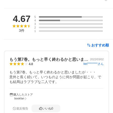
レビュー
4.67
5
4
3
2
3
件
1
おすすめ順
もう第7巻。もっと早く終わるかと思いま…
2022/03/02
kei********
さん
4.0
もう第7巻。もっと早く終わるかと思いましたが・・・

意外と長く続いて。いつものように何か問題が起こり、で
も結局はラブラブな二人です。
購入したストア
bookfan
違反報告
いいね
0