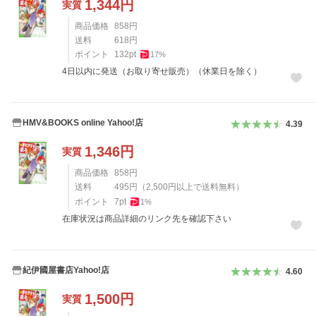
1,344
円
実質
商品価格
858
円
送料
618
円
ポイント
132
pt
17
%
4日以内に発送（お取り寄せ販売）（休業日を除く）
HMV&BOOKS online Yahoo!店
4.39
1,346
円
実質
商品価格
858
円
送料
495
円
（
2,500
円以上で送料無料）
ポイント
7
pt
1
%
在庫状況は商品詳細のリンク先を確認下さい
紀伊國屋書店Yahoo!店
4.60
1,500
円
実質