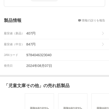
概要
製品情報
情報の誤りを報告
407
円
最安値（新品）
847
円
最安値（中古）
9784046323040
JANコード
2024年08月07日
発売日
「
児童文庫その他
」の売れ筋製品