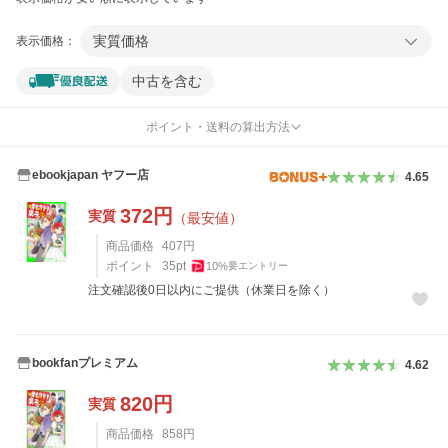
実質価格
表示価格：
中古を含む
ポイント・送料の算出方法
ebookjapan ヤフー店
4.65
372
円
実質
（最安値）
商品価格
407
円
ポイント
35
pt
10
%
要エントリー
注文確認後0日以内にご提供（休業日を除く）
bookfanプレミアム
4.62
820
円
実質
商品価格
858
円