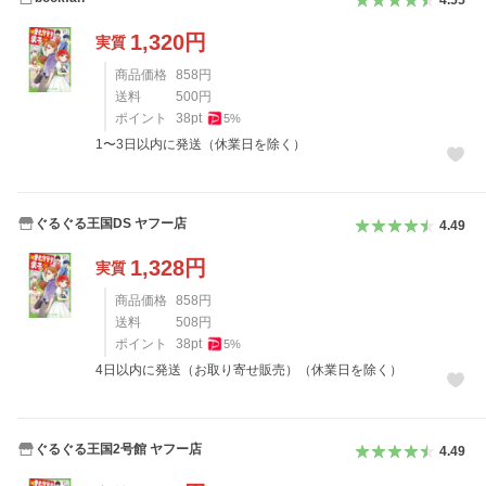
4.55
1,320
円
実質
商品価格
858
円
送料
500
円
ポイント
38
pt
5
%
1〜3日以内に発送（休業日を除く）
ぐるぐる王国DS ヤフー店
4.49
1,328
円
実質
商品価格
858
円
送料
508
円
ポイント
38
pt
5
%
4日以内に発送（お取り寄せ販売）（休業日を除く）
ぐるぐる王国2号館 ヤフー店
4.49