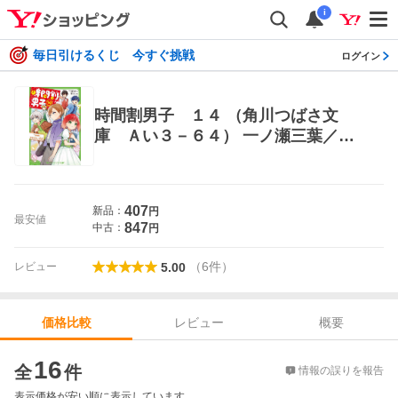
i
毎日引けるくじ 今すぐ挑戦
ログイン
時間割男子 １４ （角川つばさ文
庫 Ａい３－６４） 一ノ瀬三葉／
作 榎のと／絵 児童文庫その他
407
新品：
円
最安値
847
中古：
円
（
6
件
）
レビュー
5.00
レビュー
概要
価格比較
価格比較
16
全
件
情報の誤りを報告
表示価格が安い順に表示しています