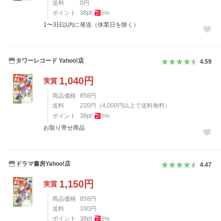
送料
0
円
ポイント
38
pt
5
%
1〜3日以内に発送（休業日を除く）
タワーレコード Yahoo!店
4.59
1,040
円
実質
商品価格
858
円
送料
220
円
（
4,000
円以上で送料無料）
ポイント
38
pt
5
%
お取り寄せ商品
ドラマ書房Yahoo!店
4.47
1,150
円
実質
商品価格
858
円
送料
330
円
ポイント
38
pt
5
%