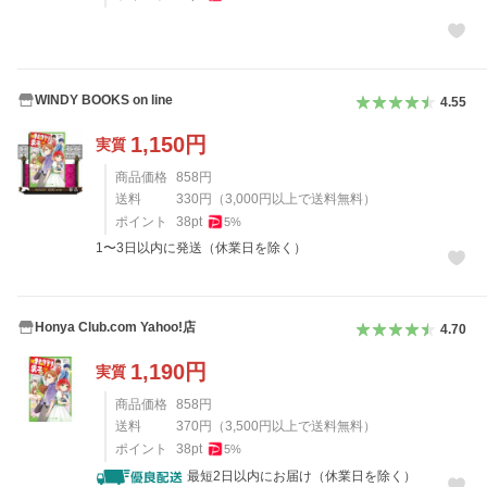
WINDY BOOKS on line
4.55
1,150
円
実質
商品価格
858
円
送料
330
円
（
3,000
円以上で送料無料）
ポイント
38
pt
5
%
1〜3日以内に発送（休業日を除く）
Honya Club.com Yahoo!店
4.70
1,190
円
実質
商品価格
858
円
送料
370
円
（
3,500
円以上で送料無料）
ポイント
38
pt
5
%
最短2日以内にお届け（休業日を除く）