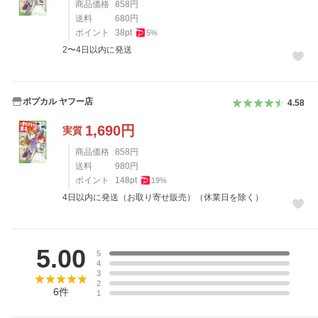
商品価格
858
円
送料
680
円
ポイント
38
pt
5
%
2〜4日以内に発送
ポプカル ヤフー店
4.58
1,690
円
実質
商品価格
858
円
送料
980
円
ポイント
148
pt
19
%
4日以内に発送（お取り寄せ販売）（休業日を除く）
レビュー
5.00
5
4
3
2
6
件
1