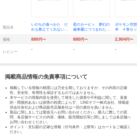
いのちの食べかた だ
星のカービィ 夢幻の
ポケモン空想
製品名
れも教えてくれない、
歯車霧につつまれた大
本 ４巻セッ
世界のヒミツ （角川
事件！？ （角川つば
理科雄／ほか
880
880
2,904
つばさ文庫 Ｂも３－
さ文庫 Ｃた３－６
価格
円〜
円〜
円〜
１） 森達也／作 ヨ
０） 高瀬美恵／作
-
-
-
シタケシンスケ／絵
苅野タウ／絵 ぽと／
レビュー
絵
掲載商品情報の免責事項について
掲載している情報の精度には万全を期しておりますが、その内容の正確
性、安全性、有用性を保証するものではありません。
本サービスの情報内容を使用して発生した損害や不利益に関して、直接
的・間接的あるいは損害の程度によらず、 LINEヤフー株式会社、情報提
供会社各社および商品販売店舗各社は一切の責任を負いません。
製品に関しましては製造元へお問い合わせください。購入に際しての質
問、各店舗サービスの内容、価格、販売開始日等に関しましては各店舗へ
お問い合わせください。
ポイント・支払額の正確な情報（付与条件・上限等）はカートをご確認く
ださい。