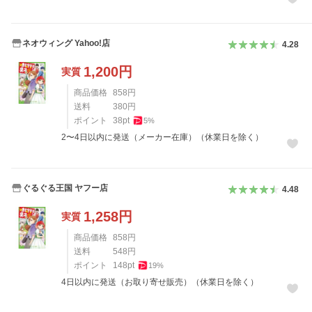
ネオウィング Yahoo!店
4.28
1,200
円
実質
商品価格
858
円
送料
380
円
ポイント
38
pt
5
%
2〜4日以内に発送（メーカー在庫）（休業日を除く）
ぐるぐる王国 ヤフー店
4.48
1,258
円
実質
商品価格
858
円
送料
548
円
ポイント
148
pt
19
%
4日以内に発送（お取り寄せ販売）（休業日を除く）