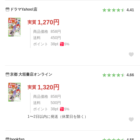
ドラマYahoo!店
4.41
1,270
円
実質
商品価格
858
円
送料
450
円
ポイント
38
pt
5
%
京都 大垣書店オンライン
4.66
1,320
円
実質
商品価格
858
円
送料
500
円
ポイント
38
pt
5
%
1〜2日以内に発送（休業日を除く）
bookfan