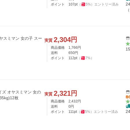
2
ポイント
107
pt
（
5
%）
エントリー済み
（
2,304
円
ヤスミマン 女の子 スー
実質
商品価格
1,766
円
1
送料
650
円
ポイント
112
pt
（
7
%）
2,321
円
イズ オヤスミマン 女の
実質
5kg)12枚
商品価格
2,432
円
送料
0
円
2
ポイント
111
pt
（
5
%）
エントリー済み