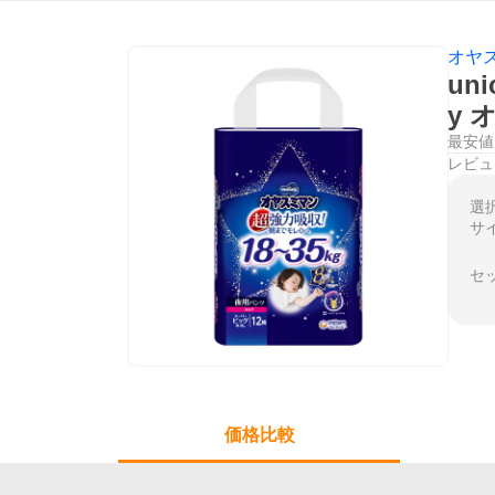
オヤ
un
y 
最安値
レビュ
選
サ
セ
価格比較