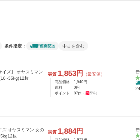
条件指定：
中古を含む
1,853
円
サイズ】 オヤスミマン
実質
（最安値）
~35kg)12枚
商品価格
1,940
円
送料
0
円
2
ポイント
87
pt
（
5
%）
1,884
円
イズ オヤスミマン 女の
実質
5kg12枚
商品価格
1,972
円