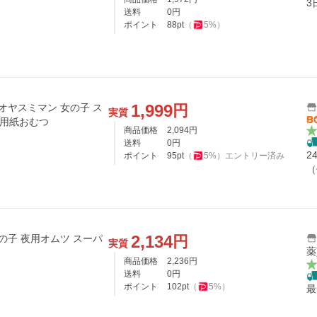
3
送料
0
円
ポイント
88
pt
（
5
%）
1,999
円
オヤスミマン 女の子 ス
実質
も用紙おむつ
商品価格
2,094
円
送料
0
円
2
ポイント
95
pt
（
5
%）
エントリー済み
（
2,134
円
の子 夜用オムツ スーパ
実質
薬
商品価格
2,236
円
送料
0
円
ポイント
102
pt
（
5
%）
最