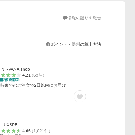
情報の誤りを報告
ポイント・送料の算出方法
NIRVANA shop
4.21
（
68
件
）
4時までのご注文で2日以内にお届け
LUXSPEI
4.66
（
1,021
件
）