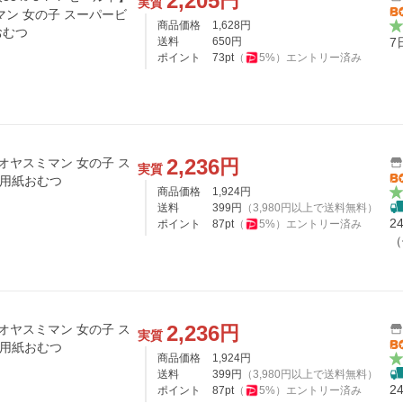
2,205
円
実質
マン 女の子 スーパービ
商品価格
1,628
円
おむつ
送料
650
円
7
ポイント
73
pt
（
5
%）
エントリー済み
2,236
円
オヤスミマン 女の子 ス
実質
も用紙おむつ
商品価格
1,924
円
送料
399
円
（
3,980
円以上で送料無料）
2
ポイント
87
pt
（
5
%）
エントリー済み
（
2,236
円
オヤスミマン 女の子 ス
実質
も用紙おむつ
商品価格
1,924
円
送料
399
円
（
3,980
円以上で送料無料）
2
ポイント
87
pt
（
5
%）
エントリー済み