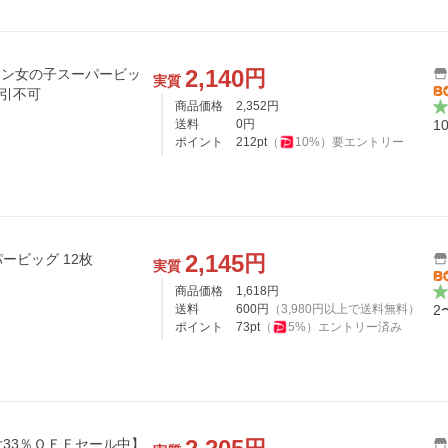
2,140
円
マン女の子スーパービッ
実質
代引不可
商品価格
2,352
円
送料
0
円
1
ポイント
212
pt
（
10
%）
要エントリー
2,145
円
ービッグ 12枚
実質
商品価格
1,618
円
送料
600
円
（
3,980
円以上で送料無料）
2
ポイント
73
pt
（
5
%）
エントリー済み
33％ＯＦＦセール中】