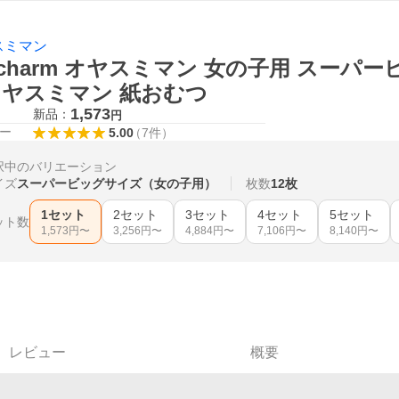
スミマン
icharm オヤスミマン 女の子用 スーパービ
オヤスミマン 紙おむつ
1,573
新品：
円
ー
5.00
（
7
件
）
択中のバリエーション
イズ
スーパービッグサイズ（女の子用）
枚数
12枚
1セット
2セット
3セット
4セット
5セット
ット数
1,573
円〜
3,256
円〜
4,884
円〜
7,106
円〜
8,140
円〜
レビュー
概要