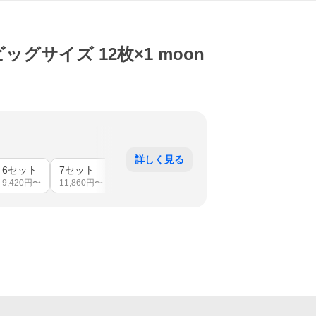
ッグサイズ 12枚×1 moon
詳しく見る
6セット
7セット
8セット
10セット
11セット
1
9,420
円〜
11,860
円〜
13,506
円〜
16,614
円〜
18,199
円〜
1