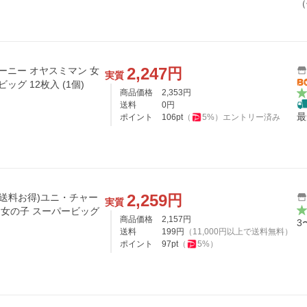
（
2,247
円
実質
ッグ 12枚入 (1個)
商品価格
2,353
円
送料
0
円
最
ポイント
106
pt
（
5
%）
エントリー済み
2,259
円
で送料お得)ユニ・チャー
実質
 女の子 スーパービッグ
商品価格
2,157
円
3
送料
199
円
（
11,000
円以上で送料無料）
ポイント
97
pt
（
5
%）