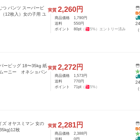
2,260
円
むつ パンツ スーパービ
実質
ク（12枚入）女の子用 ユ
商品価格
1,790
円
2
送料
550
円
ポイント
80
pt
（
5
%）
エントリー済み
（
2,272
円
ービッグ 18〜35kg 紙
実質
)/ ムーニー オネショパン
商品価格
1,573
円
送料
770
円
2
ポイント
71
pt
（
5
%）
（
2,281
円
イズ オヤスミマン 女の
実質
5kg)12枚
商品価格
2,388
円
送料
0
円