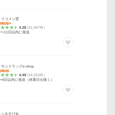
リコメン堂
4.28
（
51,047
件
）
0〜11日以内に発送
サンドラッグe-shop
4.49
（
54,263
件
）
〜4日以内に発送（休業日を除く）
へるすぴあ