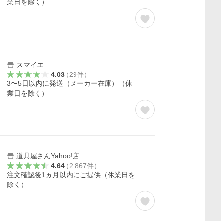
業日を除く）
スマイエ
4.03
（
29
件
）
3〜5日以内に発送（メーカー在庫）（休
業日を除く）
道具屋さんYahoo!店
4.64
（
2,867
件
）
注文確認後1ヵ月以内にご提供（休業日を
除く）