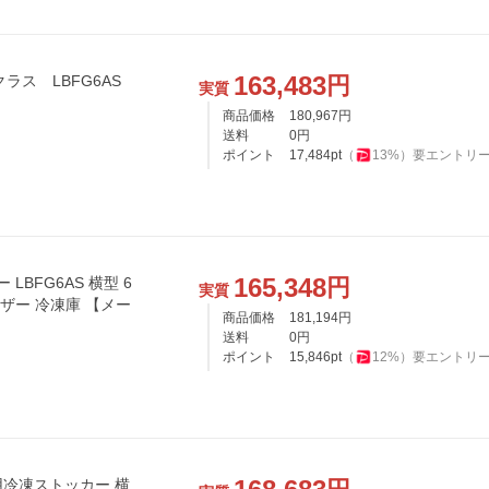
163,483
円
ラス LBFG6AS
実質
商品価格
180,967
円
送料
0
円
ポイント
17,484
pt
（
13
%）
要エントリ
165,348
円
LBFG6AS 横型 6
実質
ーザー 冷凍庫 【メー
商品価格
181,194
円
送料
0
円
ポイント
15,846
pt
（
12
%）
要エントリ
用冷凍ストッカー 横