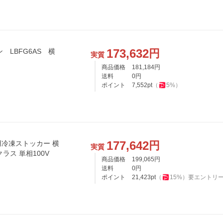
173,632
円
 LBFG6AS 横
実質
商品価格
181,184
円
送料
0
円
ポイント
7,552
pt
（
5
%）
177,642
円
用冷凍ストッカー 横
実質
ラス 単相100V
商品価格
199,065
円
送料
0
円
ポイント
21,423
pt
（
15
%）
要エントリ