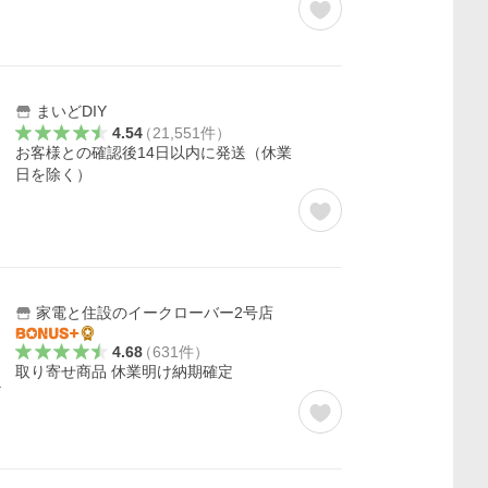
まいどDIY
4.54
（
21,551
件
）
お客様との確認後14日以内に発送（休業
日を除く）
家電と住設のイークローバー2号店
4.68
（
631
件
）
取り寄せ商品 休業明け納期確定
ー