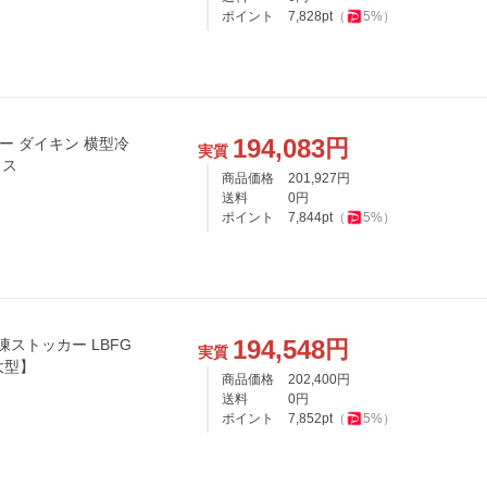
ポイント
7,828
pt
（
5
%）
194,083
円
カー ダイキン 横型冷
実質
ラス
商品価格
201,927
円
送料
0
円
ポイント
7,844
pt
（
5
%）
194,548
円
ストッカー LBFG
実質
大型】
商品価格
202,400
円
送料
0
円
ポイント
7,852
pt
（
5
%）