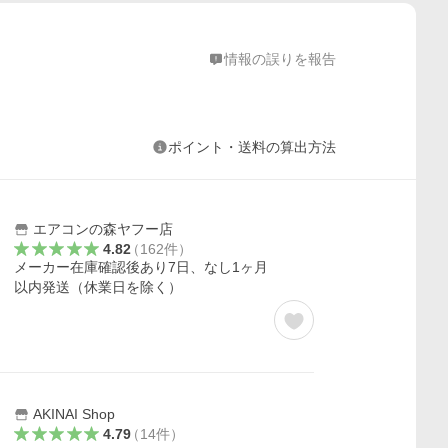
情報の誤りを報告
ポイント・送料の算出方法
エアコンの森ヤフー店
4.82
（
162
件
）
メーカー在庫確認後あり7日、なし1ヶ月
以内発送（休業日を除く）
AKINAI Shop
4.79
（
14
件
）