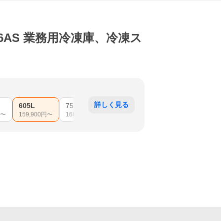
G6AS 業務用冷凍庫、冷凍ス
詳しく見る
605L
755L
〜
159,900
円〜
168,070
円〜