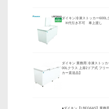
ダイキン冷凍ストッカー600Lク
※代引き不可 車上渡し
ダイキン 業務用 冷凍ストッカー 
00Lクラス 上扉2ドア式 フリ
カー直送品】
●ダイキン【LBFG6AS】業務