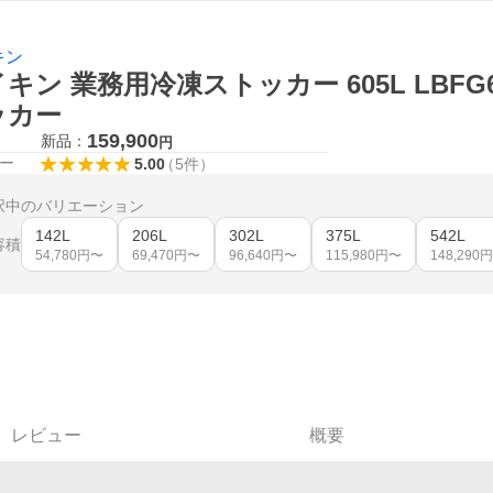
キン
キン 業務用冷凍ストッカー 605L LBF
ッカー
159,900
新品：
円
ー
5.00
（
5
件
）
択中のバリエーション
142L
206L
302L
375L
542L
容積
54,780
円〜
69,470
円〜
96,640
円〜
115,980
円〜
148,290
円
レビュー
概要