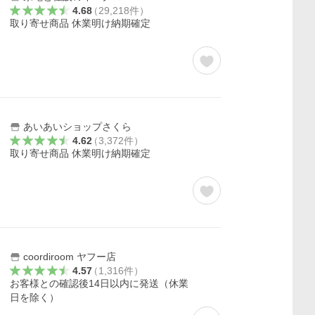
4.68
（
29,218
件
）
取り寄せ商品 休業明け納期確定
あいあいショップさくら
4.62
（
3,372
件
）
取り寄せ商品 休業明け納期確定
coordiroom ヤフー店
4.57
（
1,316
件
）
お客様との確認後14日以内に発送（休業
日を除く）