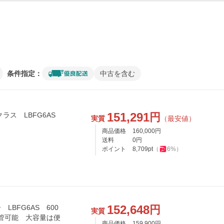
条件指定：
中古を含む
151,291
円
ラス LBFG6AS
実質
（最安値）
商品価格
160,000
円
送料
0
円
ポイント
8,709
pt
（
6
%）
152,648
円
BFG6AS 600
実質
保管可能 大容量は便
商品価格
159,900
円