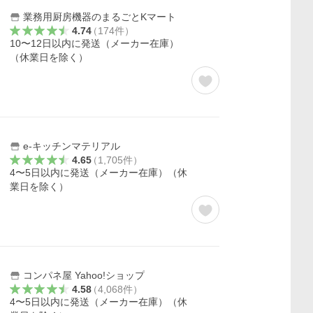
業務用厨房機器のまるごとKマート
4.74
（
174
件
）
10〜12日以内に発送（メーカー在庫）
（休業日を除く）
e-キッチンマテリアル
4.65
（
1,705
件
）
4〜5日以内に発送（メーカー在庫）（休
業日を除く）
コンパネ屋 Yahoo!ショップ
4.58
（
4,068
件
）
4〜5日以内に発送（メーカー在庫）（休