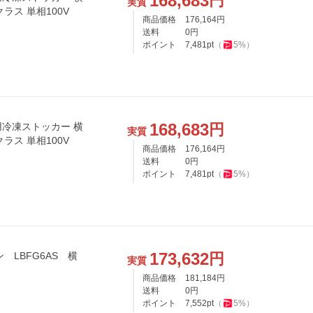
168,683
円
実質
ラス 単相100V
商品価格
176,164
円
送料
0
円
ポイント
7,481
pt
（
5
%）
168,683
円
用冷凍ストッカー 横
実質
ラス 単相100V
商品価格
176,164
円
送料
0
円
ポイント
7,481
pt
（
5
%）
173,632
円
 LBFG6AS 横
実質
商品価格
181,184
円
送料
0
円
ポイント
7,552
pt
（
5
%）