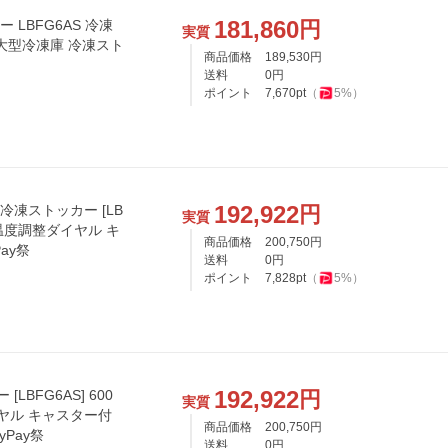
181,860
円
ー LBFG6AS 冷凍
実質
 大型冷凍庫 冷凍スト
商品価格
189,530
円
送料
0
円
ポイント
7,670
pt
（
5
%）
192,922
円
冷凍ストッカー [LB
実質
量 温度調整ダイヤル キ
商品価格
200,750
円
ay祭
送料
0
円
ポイント
7,828
pt
（
5
%）
192,922
円
LBFG6AS] 600
実質
ヤル キャスター付
商品価格
200,750
円
Pay祭
送料
0
円