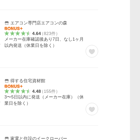
エアコン専門店エアコンの森
4.64
（
823
件
）
メーカー在庫確認後あり7日、なし1ヶ月
ー
以内発送（休業日を除く）
得する住宅資材館
4.48
（
155
件
）
3〜5日以内に発送（メーカー在庫）（休
ー
業日を除く）
家電と住設のイークローバー