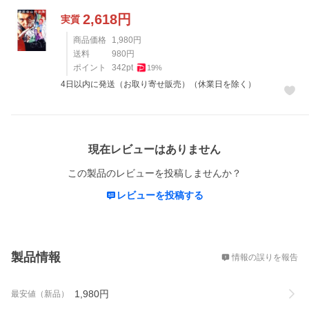
2,618
円
実質
商品価格
1,980
円
送料
980
円
ポイント
342
pt
19
%
4日以内に発送（お取り寄せ販売）（休業日を除く）
レビュー
現在レビューはありません
この製品のレビューを投稿しませんか？
レビューを投稿する
概要
製品情報
情報の誤りを報告
1,980
円
最安値（新品）