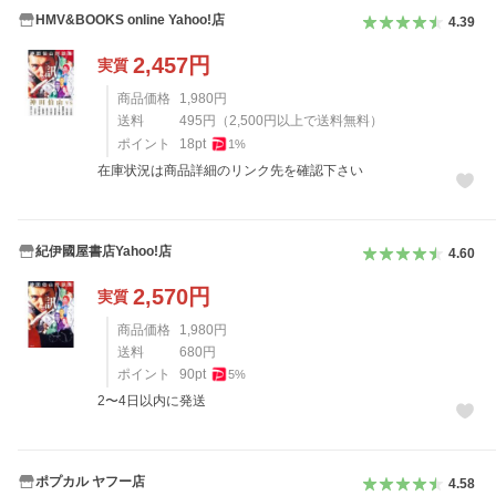
HMV&BOOKS online Yahoo!店
4.39
2,457
円
実質
商品価格
1,980
円
送料
495
円
（
2,500
円以上で送料無料）
ポイント
18
pt
1
%
在庫状況は商品詳細のリンク先を確認下さい
紀伊國屋書店Yahoo!店
4.60
2,570
円
実質
商品価格
1,980
円
送料
680
円
ポイント
90
pt
5
%
2〜4日以内に発送
ポプカル ヤフー店
4.58