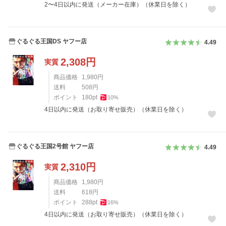
2〜4日以内に発送（メーカー在庫）（休業日を除く）
ぐるぐる王国DS ヤフー店
4.49
2,308
円
実質
商品価格
1,980
円
送料
508
円
ポイント
180
pt
10
%
4日以内に発送（お取り寄せ販売）（休業日を除く）
ぐるぐる王国2号館 ヤフー店
4.49
2,310
円
実質
商品価格
1,980
円
送料
618
円
ポイント
288
pt
16
%
4日以内に発送（お取り寄せ販売）（休業日を除く）