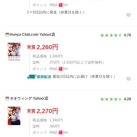
ポイント
90
pt
5
%
1〜3日以内に発送（休業日を除く）
Honya Club.com Yahoo!店
4.70
2,260
円
実質
商品価格
1,980
円
送料
370
円
（
3,500
円以上で送料無料）
ポイント
90
pt
5
%
最短2日以内にお届け（休業日を除く）
ネオウィング Yahoo!店
4.28
2,270
円
実質
商品価格
1,980
円
送料
380
円
ポイント
90
pt
5
%