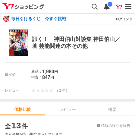
i
毎日引けるくじ 今すぐ挑戦
ログイン
訊く！ 神田伯山対談集 神田伯山／
著 芸能関連の本その他
1,980
新品：
円
最安値
847
中古：
円
（
0
件
）
レビュー
レビュー
概要
価格比較
価格比較
13
全
件
情報の誤りを報告
表示価格が安い順に表示しています