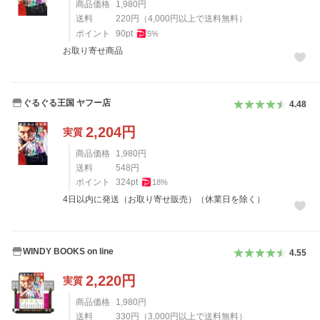
商品価格
1,980
円
送料
220
円
（
4,000
円以上で送料無料）
ポイント
90
pt
5
%
お取り寄せ商品
ぐるぐる王国 ヤフー店
4.48
2,204
円
実質
商品価格
1,980
円
送料
548
円
ポイント
324
pt
18
%
4日以内に発送（お取り寄せ販売）（休業日を除く）
WINDY BOOKS on line
4.55
2,220
円
実質
商品価格
1,980
円
送料
330
円
（
3,000
円以上で送料無料）