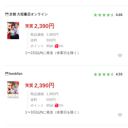
京都 大垣書店オンライン
4.66
2,390
円
実質
商品価格
1,980
円
送料
500
円
ポイント
90
pt
5
%
1〜2日以内に発送（休業日を除く）
bookfan
4.55
2,390
円
実質
商品価格
1,980
円
送料
500
円
ポイント
90
pt
5
%
1〜3日以内に発送（休業日を除く）