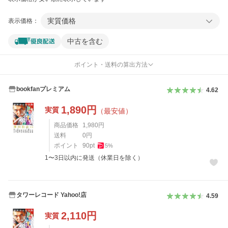
実質価格
表示価格：
中古を含む
ポイント・送料の算出方法
bookfanプレミアム
4.62
1,890
円
実質
（最安値）
商品価格
1,980
円
送料
0
円
ポイント
90
pt
5
%
1〜3日以内に発送（休業日を除く）
タワーレコード Yahoo!店
4.59
2,110
円
実質