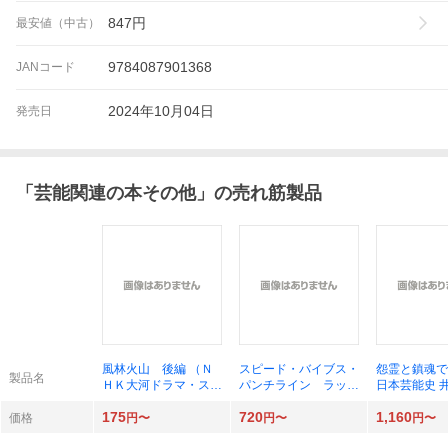
847
円
最安値（中古）
9784087901368
JANコード
2024年10月04日
発売日
「
芸能関連の本その他
」の売れ筋製品
風林火山 後編 （Ｎ
スピード・バイブス・
怨霊と鎮魂で
製品名
ＨＫ大河ドラマ・スト
パンチライン ラップ
日本芸能史 
ーリー） 井上 靖
と漫才、勝つためのし
／著
175
720
1,160
原作
ゃべり論 つやちゃん
価格
円〜
円〜
円〜
／著