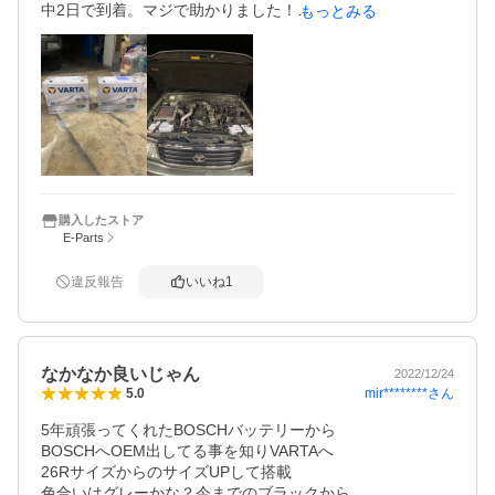
中2日で到着。マジで助かりました！

もっとみる
悪い点

悪い点と言えるかどうか、私は即納品されたので問題無か
ったが在庫がない場合は時間かかるようで在庫確認はした
方が良いかも。私はしませんでしたが…

やはり何より乗用車搭載のバッテリーとしては最高峰のサ
イズ・性能のバッテリーがこの値段で買えるのは素晴らし
い事だと思います。

ブランドに拘る人は有名メーカーで良いと思いますが、ボ
購入したストア
E-Parts
ッシュにOEM供給しているブランドでOEM先より安いのは
コストパフォーマンスに優れていると思います。

仕事柄・趣味も高じて色々なバッテリーを使ったり充電し
違反報告
いいね
1
ながら在庫して使ってますが、余程怪しいメーカーでなけ
ればこのクラスは問題無いと思います。

セルが鬼のように回りますwww
なかなか良いじゃん
2022/12/24
mir********
さん
5.0
5年頑張ってくれたBOSCHバッテリーから

BOSCHへOEM出してる事を知りVARTAへ

26RサイズからのサイズUPして搭載

色合いはグレーかな？今までのブラックから
