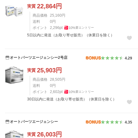
22,864
円
実質
商品価格
25,160
円
送料
0
円
ポイント
2,296
pt
10
%
要エントリー
5日以内に発送（お取り寄せ販売）（休業日を除く）
オートパーツエージェンシー2号店
4.29
25,903
円
実質
商品価格
28,505
円
送料
0
円
ポイント
2,602
pt
10
%
要エントリー
30日以内に発送（お取り寄せ販売）（休業日を除く）
オートパーツエージェンシー
4.35
26,003
円
実質