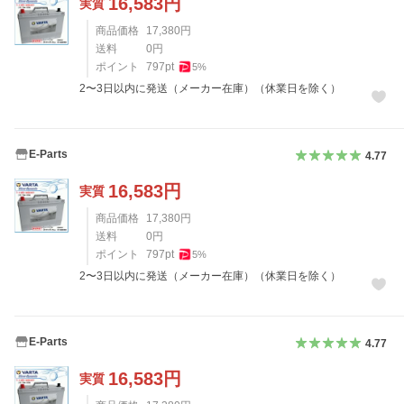
16,583
円
実質
商品価格
17,380
円
送料
0
円
ポイント
797
pt
5
%
2〜3日以内に発送（メーカー在庫）（休業日を除く）
E-Parts
4.77
16,583
円
実質
商品価格
17,380
円
送料
0
円
ポイント
797
pt
5
%
2〜3日以内に発送（メーカー在庫）（休業日を除く）
E-Parts
4.77
16,583
円
実質