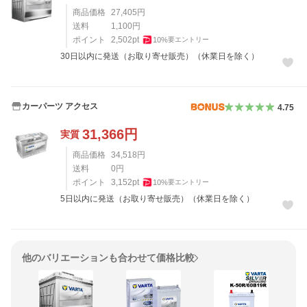
商品価格
27,405
円
送料
1,100
円
ポイント
2,502
pt
10
%
要エントリー
30日以内に発送（お取り寄せ販売）（休業日を除く）
カーパーツ アクセス
4.75
31,366
円
実質
商品価格
34,518
円
送料
0
円
ポイント
3,152
pt
10
%
要エントリー
5日以内に発送（お取り寄せ販売）（休業日を除く）
他のバリエーションも合わせて価格比較