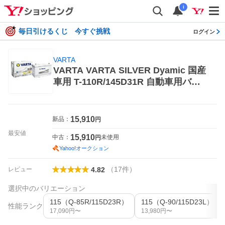
i
毎日引けるくじ 今すぐ挑戦
ログイン
VARTA
VARTA VARTA SILVER Dyamic 国産
車用 T-110R/145D31R 自動車用バッ
テリー
15,910
新品：
円
最安値
15,910
中古：
未使用
円
Yahoo!オークション
（
17
件
）
レビュー
4.82
選択中のバリエーション
115（Q-85R/115D23R）
115（Q-90/115D23L）
性能ランク
17,090
円〜
13,980
円〜