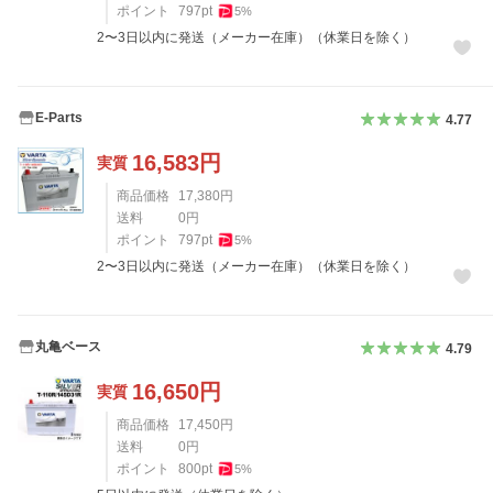
ポイント
797
pt
5
%
2〜3日以内に発送（メーカー在庫）（休業日を除く）
E-Parts
4.77
16,583
円
実質
商品価格
17,380
円
送料
0
円
ポイント
797
pt
5
%
2〜3日以内に発送（メーカー在庫）（休業日を除く）
丸亀ベース
4.79
16,650
円
実質
商品価格
17,450
円
送料
0
円
ポイント
800
pt
5
%