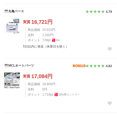
丸亀ベース
4.79
16,721
円
実質
商品価格
15,910
円
送料
1,540
円
ポイント
729
pt
5
%
5日以内に発送（休業日を除く）
MCLオートパーツ
4.82
17,084
円
実質
商品価格
18,800
円
送料
0
円
ポイント
1,716
pt
10
%
要エントリー