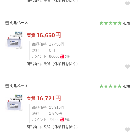
5日以内に発送（休業日を除く）
丸亀ベース
4.79
16,650
円
実質
商品価格
17,450
円
送料
0
円
ポイント
800
pt
5
%
5日以内に発送（休業日を除く）
丸亀ベース
4.79
16,721
円
実質
商品価格
15,910
円
送料
1,540
円
ポイント
729
pt
5
%
5日以内に発送（休業日を除く）