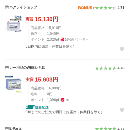
ハクライショップ
4.71
15,130
円
実質
商品価格
15,910
円
送料
1,540
円
ポイント
2,320
pt
16
%
要エントリー
5日以内に発送（休業日を除く）
カー用品のWEBいち店
4.78
15,603
円
実質
商品価格
16,999
円
送料
0
円
ポイント
1,396
pt
9
%
9時までのご注文で明日にお届け（休業日を除く）
E-Parts
4.77