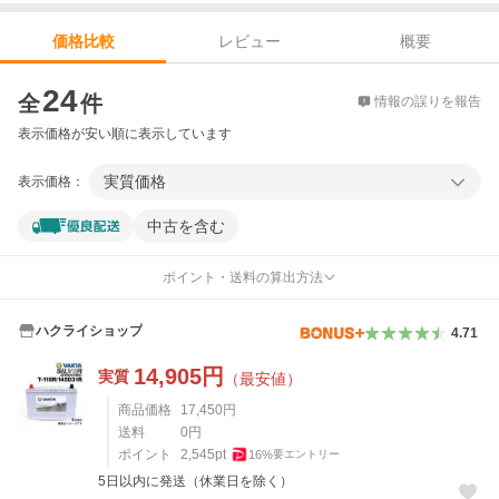
レビュー
概要
価格比較
価格比較
24
全
件
情報の誤りを報告
表示価格が安い順に表示しています
実質価格
表示価格：
中古を含む
ポイント・送料の算出方法
ハクライショップ
4.71
14,905
円
実質
（最安値）
商品価格
17,450
円
送料
0
円
ポイント
2,545
pt
16
%
要エントリー
5日以内に発送（休業日を除く）