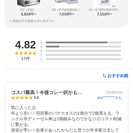
60（20R）
60（K-50/60B19L）
60（K-50R/60B19R）
5,924
7,510
7,510
円〜
円〜
円〜
※ 価格は中古価格を含む表示です。
レビュー
4.82
5
4
3
2
17
件
1
おすすめ順
コスパ最高！今後コレ一択かも…
2023/01/16
axu********
さん
5.0
気に入った点

何より安い！同容量のパナカオスの1個分で2個買える。ラ
ンクル等ディーゼル車は2個積みなのでかなりのコスト削減
に繋がる。

発送が早い！在庫があったからだと思うが年末夜注文して