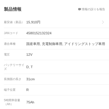
概要
製品情報
情報の誤りを報告
15,910
円
最安値（新品）
4580152132324
JANコード
国産車用, 充電制御車用, アイドリングストップ車用
適合車種
12V
電圧
バッテリーサイ
D, T
ズ
31cm
長側面の長さ
R
端子位置
5時間率容量
75Ah
（Ah）