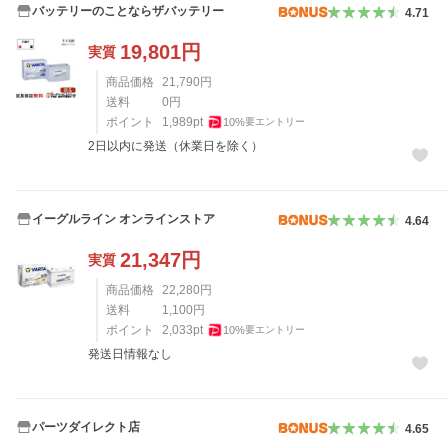
バッテリーのことならザバッテリー
4.71
19,801
円
実質
商品価格
21,790
円
送料
0
円
ポイント
1,989
pt
10
%
要エントリー
2日以内に発送（休業日を除く）
イーグルライン オンラインストア
4.64
21,347
円
実質
商品価格
22,280
円
送料
1,100
円
ポイント
2,033
pt
10
%
要エントリー
発送日情報なし
パーツダイレクト店
4.65