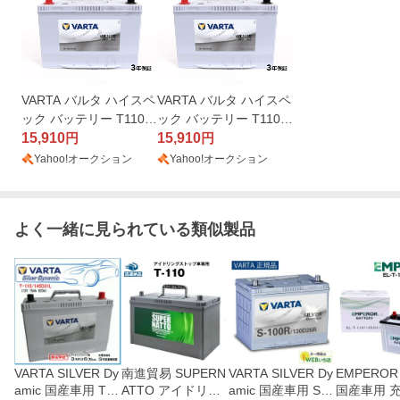
VARTA バルタ ハイスペ
VARTA バルタ ハイスペ
ック バッテリー T110R
ック バッテリー T110R
145D31R T-110R/145D
15,910
145D31R トヨタ センチ
15,910
円
円
31R SILVER Dynamic E
ュリー SLT-110R
Yahoo!オークション
Yahoo!オークション
FB 国産車用 SLT-110R
互換(T-110R 65D31R 7
0D31R
よく一緒に見られている類似製品
VARTA SILVER Dy
南進貿易 SUPERN
VARTA SILVER Dy
EMPERO
amic 国産車用 T-1
ATTO アイドリン
amic 国産車用 S-1
国産車用 