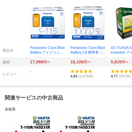
Panasonic Caos Blue
Panasonic Caos Blue
GS YUASA E
製品名
Battery アイドリング
Battery C8 標準車（充
evolution
ストップ車用 N-S115/
電制御車）用 国産車
グストップ車用
17,986
18,100
5,815
A4
用バッテリー N-100D
-55/55B20L
価格
円〜
円〜
円〜
23L/C8
-
レビュー
4.85
(
2,078
件)
4.77
(
337
件)
関連サービスの中古商品
未使用