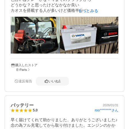
どうかな？と思ったけどなかなか良い

カオスを搭載する人が多いけど価格半分で

もっとみる
同性能以上、次回からこれにハマるかも
購入したストア
E-Parts
違反報告
いいね
1
バッテリー
2026/01/31
roo********
さん
5.0
早く届けてくれて助かりました、ありがとうございました♪

念の為フル充電してから取り付けました。エンジンのかか