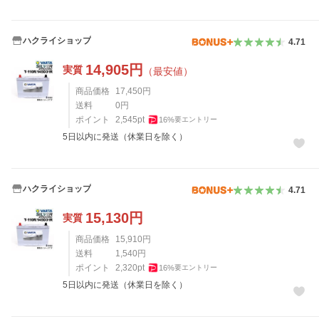
ハクライショップ
4.71
14,905
円
実質
（最安値）
商品価格
17,450
円
送料
0
円
ポイント
2,545
pt
16
%
要エントリー
5日以内に発送（休業日を除く）
ハクライショップ
4.71
15,130
円
実質
商品価格
15,910
円
送料
1,540
円
ポイント
2,320
pt
16
%
要エントリー
5日以内に発送（休業日を除く）