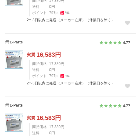
商品価格
17,380
円
送料
0
円
ポイント
797
pt
5
%
2〜3日以内に発送（メーカー在庫）（休業日を除く）
E-Parts
4.77
16,583
円
実質
商品価格
17,380
円
送料
0
円
ポイント
797
pt
5
%
2〜3日以内に発送（メーカー在庫）（休業日を除く）
E-Parts
4.77
16,583
円
実質
商品価格
17,380
円
送料
0
円