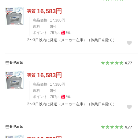
16,583
円
実質
商品価格
17,380
円
送料
0
円
ポイント
797
pt
5
%
2〜3日以内に発送（メーカー在庫）（休業日を除く）
E-Parts
4.77
16,583
円
実質
商品価格
17,380
円
送料
0
円
ポイント
797
pt
5
%
2〜3日以内に発送（メーカー在庫）（休業日を除く）
E-Parts
4.77