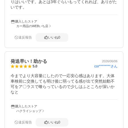
りはいいです。あとは3年ぐらいもってくれれば、ありがた
いです。
購入したストア
カー用品のWEBいち店
違反報告
いいね
0
発送早い！助かる
2026/06/06
cor********
さん
5.0
今までより大容量にしたので一応安心感はあります。大体
車検前に交換しても明け後に弱ってる感が出て突然始動不
可をア〇ラスで喰らっているので少しはふところが深いか
なと
購入したストア
ハクライショップ
違反報告
いいね
0