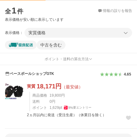
価格比較
1
全
件
情報の誤りを報告
表示価格が安い順に表示しています
実質価格
表示価格：
中古を含む
ポイント・送料の算出方法
ベースボールショップGTK
4.65
18,171
円
実質
（最安値）
商品価格
19,800
円
送料
0
円
ポイント
1,629
pt
9
%
要エントリー
2ヵ月以内に発送（受注生産）（休業日を除く）