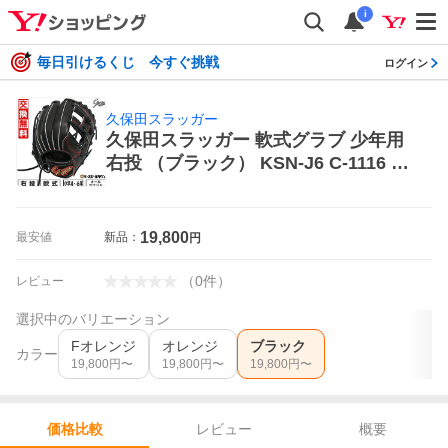
i
毎日引けるくじ 今すぐ挑戦
ログイン
久保田スラッガー
久保田スラッガー 軟式グラブ 少年用
右投 （ブラック） KSN-J6 C-1116 軟
式グローブ
19,800
最安値
新品：
円
（
0
件
）
レビュー
選択中のバリエーション
Fオレンジ
オレンジ
ブラック
カラー
19,800
円〜
19,800
円〜
19,800
円〜
レビュー
概要
価格比較