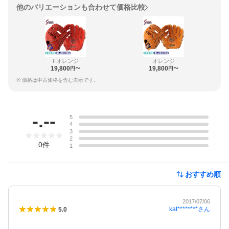
他のバリエーションも合わせて価格比較
Fオレンジ
オレンジ
19,800
19,800
円〜
円〜
※ 価格は中古価格を含む表示です。
レビュー
-.--
5
4
3
2
0
件
1
おすすめ順
2017/07/06
kat********
さん
5.0