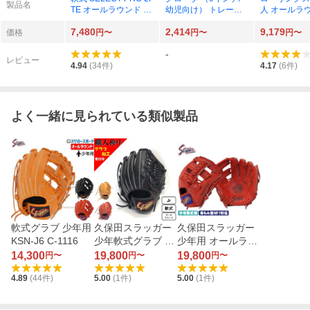
製品名
TE オールラウンド 右
幼児向け） トレーニ
人 オールラ
投 GJBTSPLG9M
ングボール付き 右投
投 （キャメ
7,480
2,414
9,179
げ用 JPL91
ク） GRXAS
価格
円〜
円〜
円〜
-
レビュー
4.94
(
34
件)
4.17
(
6
件)
よく一緒に見られている類似製品
軟式グラブ 少年用
久保田スラッガー
久保田スラッガー
KSN-J6 C-1116
少年軟式グラブ オ
少年用 オールラウ
ールラウンド KSN
ンド （Fオレン
14,300
19,800
19,800
円〜
円〜
円〜
-J6V
ジ） KSN-J2X C-1
4.89
(
44
件)
5.00
(
1
件)
5.00
(
1
件)
112X