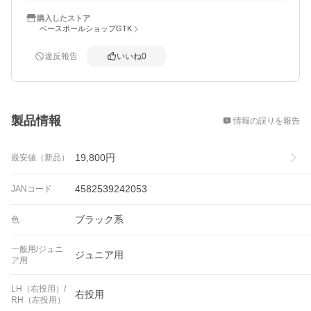
購入したストア
ベースボールショップGTK
違反報告
いいね
0
概要
製品情報
情報の誤りを報告
19,800
円
最安値（新品）
4582539242053
JANコード
ブラック系
色
一般用/ジュニ
ジュニア用
ア用
LH（右投用）/
右投用
RH（左投用）