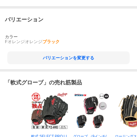
バリエーション
カラー
Fオレンジ
オレンジ
ブラック
バリエーションを変更する
「
軟式グローブ
」の売れ筋製品
軟式 SELECT PRO LI
グローブ （9インチ/
ローリングス