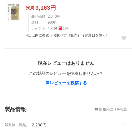
3,163
円
実質
商品価格
2,640
円
送料
980
円
ポイント
457
pt
19
%
4日以内に発送（お取り寄せ販売）（休業日を除く）
レビュー
現在レビューはありません
この製品のレビューを投稿しませんか？
レビューを投稿する
概要
製品情報
情報の誤りを報告
2,200
円
最安値（新品）