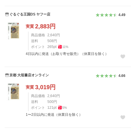
ぐるぐる王国DS ヤフー店
4.49
2,883
円
実質
商品価格
2,640
円
送料
508
円
ポイント
265
pt
11
%
4日以内に発送（お取り寄せ販売）（休業日を除く）
京都 大垣書店オンライン
4.66
3,019
円
実質
商品価格
2,640
円
送料
500
円
ポイント
121
pt
5
%
1〜2日以内に発送（休業日を除く）