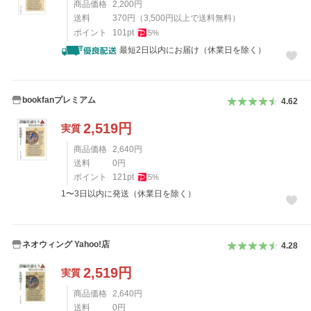
商品価格
2,200
円
送料
370
円
（
3,500
円以上で送料無料）
ポイント
101
pt
5
%
最短2日以内にお届け（休業日を除く）
bookfanプレミアム
4.62
2,519
円
実質
商品価格
2,640
円
送料
0
円
ポイント
121
pt
5
%
1〜3日以内に発送（休業日を除く）
ネオウィング Yahoo!店
4.28
2,519
円
実質
商品価格
2,640
円
送料
0
円