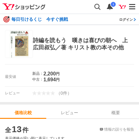
i
毎日引けるくじ 今すぐ挑戦
ログイン
詩編を読もう 嘆きは喜びの朝へ 上
広田叔弘／著 キリスト教の本その他
2,200
新品：
円
最安値
1,694
中古：
円
（
0
件
）
レビュー
レビュー
概要
価格比較
価格比較
13
全
件
情報の誤りを報告
表示価格が安い順に表示しています