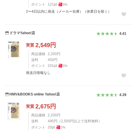
ポイント
121
pt
5
%
2〜4日以内に発送（メーカー在庫）（休業日を除く）
ドラマYahoo!店
4.41
2,549
円
実質
商品価格
2,200
円
送料
450
円
ポイント
101
pt
5
%
発送日情報なし
HMV&BOOKS online Yahoo!店
4.39
2,675
円
実質
商品価格
2,200
円
送料
495
円
（
2,500
円以上で送料無料）
ポイント
20
pt
1
%