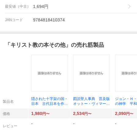
1,694
円
最安値（中古）
9784818410374
JANコード
「
キリスト教の本その他
」の売れ筋製品
隠された十字架の国・
図説聖人事典 普及版
ジョン・Ｈ・
製品名
日本 古代日本を作っ
オットー・ヴィマー／
の神学 平和
た渡来人と原始キリス
著 藤代幸一／訳
出す小羊の戦
1,980
2,534
2,090
ト教 新装版 ケン・
ミッション研
価格
円〜
円〜
円〜
ジョセフＳｒ．／著
ダー研究会／
-
-
-
ケン・ジョセフＪｒ．
レビュー
／著