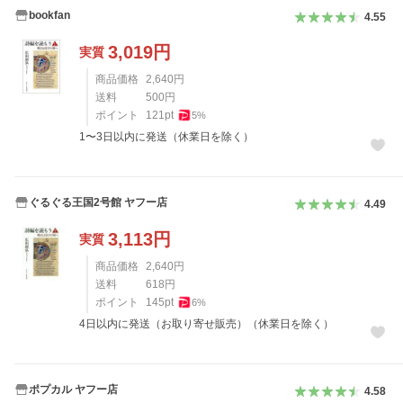
bookfan
4.55
3,019
円
実質
商品価格
2,640
円
送料
500
円
ポイント
121
pt
5
%
1〜3日以内に発送（休業日を除く）
ぐるぐる王国2号館 ヤフー店
4.49
3,113
円
実質
商品価格
2,640
円
送料
618
円
ポイント
145
pt
6
%
4日以内に発送（お取り寄せ販売）（休業日を除く）
ポプカル ヤフー店
4.58