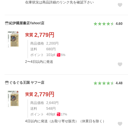
在庫状況は商品詳細のリンク先を確認下さい
紀伊國屋書店Yahoo!店
4.60
2,779
円
実質
商品価格
2,200
円
送料
680
円
ポイント
101
pt
5
%
2〜4日以内に発送
ぐるぐる王国 ヤフー店
4.48
2,779
円
実質
商品価格
2,640
円
送料
548
円
ポイント
409
pt
17
%
4日以内に発送（お取り寄せ販売）（休業日を除く）