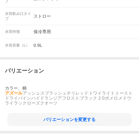
プ
水筒飲み口タイ
ストロー
プ
保冷専用
水筒特徴
0.9L
水筒容量（L）
バリエーション
カラー、柄
アズール
アッシュ
スプラッシュ
チリレッド
トワイライト
トースト
ドライパイン
ハイドランジア
フロスト
ブラック 2.0
ポメロ
メドウ
ライラック
ローズクオーツ
バリエーションを変更する