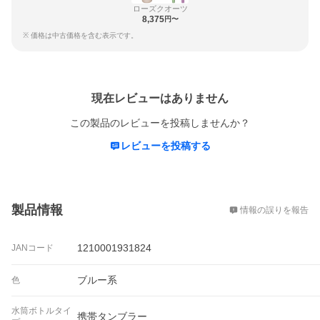
ローズクオーツ
8,375
円〜
※ 価格は中古価格を含む表示です。
レビュー
現在レビューはありません
この製品のレビューを投稿しませんか？
レビューを投稿する
概要
製品情報
情報の誤りを報告
1210001931824
JANコード
ブルー系
色
水筒ボトルタイ
携帯タンブラー