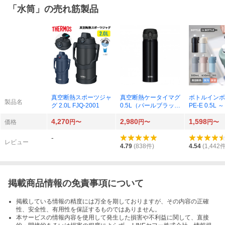
「
水筒
」の売れ筋製品
真空断熱スポーツジャ
真空断熱ケータイマグ
ボトルインボ
製品名
グ 2.0L FJQ-2001
0.5L（パールブラッ
PE-E 0.5L ～
ク）JNL-504 PBK
（ブラック）A
4,270
2,980
1,598
K
価格
円〜
円〜
円〜
-
レビュー
4.79
(
838
件)
4.54
(
1,442
件
掲載商品情報の免責事項について
掲載している情報の精度には万全を期しておりますが、その内容の正確
性、安全性、有用性を保証するものではありません。
本サービスの情報内容を使用して発生した損害や不利益に関して、直接