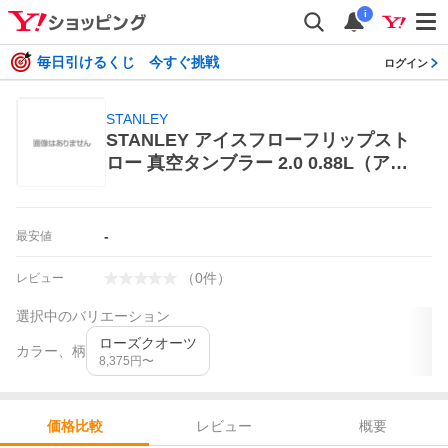
i
毎日引けるくじ 今すぐ挑戦
ログイン
STANLEY
STANLEY アイスフローフリップスト
ロー 真空タンブラー 2.0 0.88L（アズ
ール）1210001933057 水筒
-
最安値
（
0
件
）
レビュー
選択中のバリエーション
ローズクオーツ
カラー、柄
8,375
円〜
レビュー
概要
価格比較