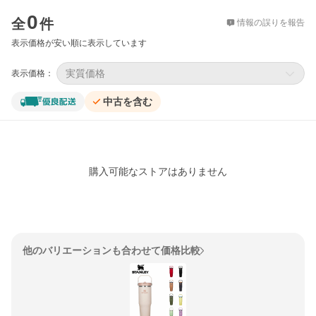
価格比較
0
全
件
情報の誤りを報告
表示価格が安い順に表示しています
実質価格
表示価格：
中古を含む
購入可能なストアはありません
他のバリエーションも合わせて価格比較