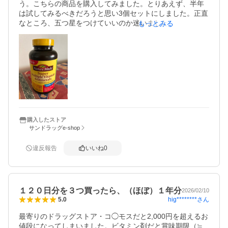
う。こちらの商品を購入してみました。とりあえず、半年
は試してみるべきだろうと思い3個セットにしました。正直
なところ、五つ星をつけていいのか迷いましたが、1粒で1
もっとみる
日のビタミンが補えるのであれば、嬉しいしし、形状もカ
プセルでなく、タブレットのところが良いと思いました。
これからも継続できるよう、低価格での提供お願いしたい
ところです。
購入したストア
サンドラッグe-shop
違反報告
いいね
0
１２０日分を３つ買ったら、（ほぼ）１年分
2026/02/10
hig********
さん
5.0
最寄りのドラッグストア・コ◯モスだと2,000円を超えるお
値段になってしまいました。ビタミン剤だと賞味期限（≒