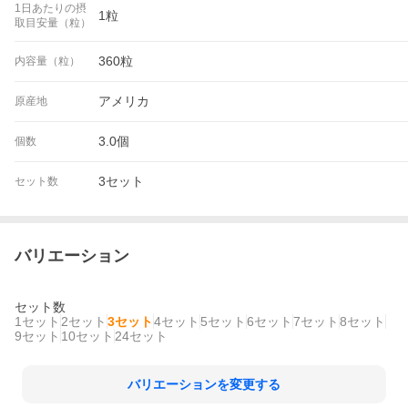
1日あたりの摂
1粒
取目安量（粒）
360粒
内容量（粒）
アメリカ
原産地
3.0個
個数
3セット
セット数
バリエーション
セット数
1セット
2セット
3セット
4セット
5セット
6セット
7セット
8セット
9セット
10セット
24セット
バリエーションを変更する