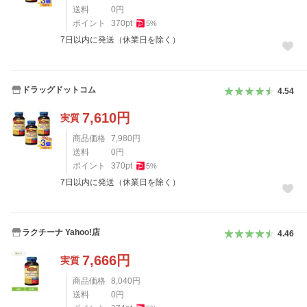
送料
0
円
ポイント
370
pt
5
%
7日以内に発送（休業日を除く）
ドラッグドットコム
4.54
7,610
円
実質
商品価格
7,980
円
送料
0
円
ポイント
370
pt
5
%
7日以内に発送（休業日を除く）
ラクチーナ Yahoo!店
4.46
7,666
円
実質
商品価格
8,040
円
送料
0
円