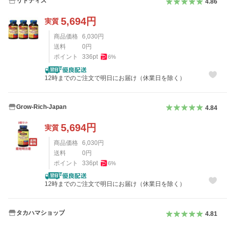
リトティス
4.86
5,694
円
実質
商品価格
6,030
円
送料
0
円
ポイント
336
pt
6
%
12時までのご注文で明日にお届け（休業日を除く）
Grow-Rich-Japan
4.84
5,694
円
実質
商品価格
6,030
円
送料
0
円
ポイント
336
pt
6
%
12時までのご注文で明日にお届け（休業日を除く）
タカハマショップ
4.81