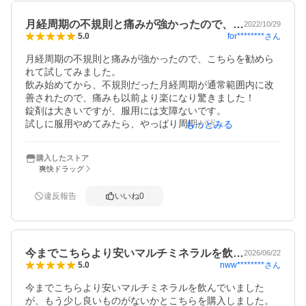
月経周期の不規則と痛みが強かったので、…
2022/10/29
for********
さん
5.0
月経周期の不規則と痛みが強かったので、こちらを勧めら
れて試してみました。

飲み始めてから、不規則だった月経周期が通常範囲内に改
善されたので、痛みも以前より楽になり驚きました！

錠剤は大きいですが、服用には支障ないです。

試しに服用やめてみたら、やっぱり周期が遅れたのでサプ
もっとみる
リ効果があるんだなと実感したので飲み続けようと思って
います。
購入したストア
爽快ドラッグ
違反報告
いいね
0
今までこちらより安いマルチミネラルを飲…
2026/06/22
nww********
さん
5.0
今までこちらより安いマルチミネラルを飲んでいました
が、もう少し良いものがないかとこちらを購入しました。