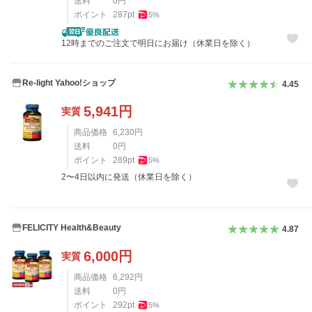
送料
0
円
ポイント
287
pt
5
%
12時までのご注文で明日にお届け（休業日を除く）
Re-light Yahoo!ショップ
4.45
5,941
円
実質
商品価格
6,230
円
送料
0
円
ポイント
289
pt
5
%
2〜4日以内に発送（休業日を除く）
FELICITY Health&Beauty
4.87
6,000
円
実質
商品価格
6,292
円
送料
0
円
ポイント
292
pt
5
%