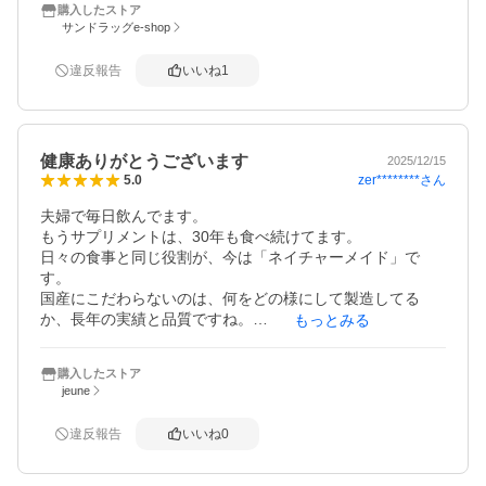
購入したストア
サンドラッグe-shop
違反報告
いいね
1
健康ありがとうございます
2025/12/15
zer********
さん
5.0
夫婦で毎日飲んでます。

もうサプリメントは、30年も食べ続けてます。

日々の食事と同じ役割が、今は「ネイチャーメイド」で
す。

国産にこだわらないのは、何をどの様にして製造してる
か、長年の実績と品質ですね。

もっとみる
これからも安心出来るメーカーとして、利用させて頂きま
す。

購入したストア
ただし、何故こんなに価格が違うのか、とても不思議です
jeune
が、同じ物を利用し続けられるのは、やはり価格の差は、
とても大きいです。
違反報告
いいね
0