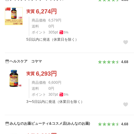
6,274
円
実質
商品価格
6,579
円
送料
0
円
ポイント
305
pt
5
%
5日以内に発送（休業日を除く）
ヘルスケア コヤマ
4.68
6,293
円
実質
商品価格
6,600
円
送料
0
円
ポイント
307
pt
5
%
3〜5日以内に発送（休業日を除く）
みんなのお薬ビューティ&コスメ店(みんなのお薬)
4.68