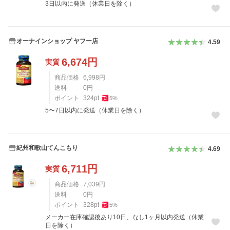
3日以内に発送（休業日を除く）
オーナインショップ ヤフー店
4.59
6,674
円
実質
商品価格
6,998
円
送料
0
円
ポイント
324
pt
5
%
5〜7日以内に発送（休業日を除く）
紀州和歌山てんこもり
4.69
6,711
円
実質
商品価格
7,039
円
送料
0
円
ポイント
328
pt
5
%
メーカー在庫確認後あり10日、なし1ヶ月以内発送（休業
日を除く）