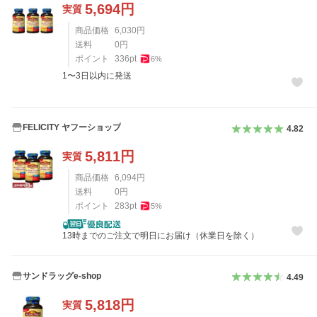
5,694
円
実質
商品価格
6,030
円
送料
0
円
ポイント
336
pt
6
%
1〜3日以内に発送
FELICITY ヤフーショップ
4.82
5,811
円
実質
商品価格
6,094
円
送料
0
円
ポイント
283
pt
5
%
13時までのご注文で明日にお届け（休業日を除く）
サンドラッグe-shop
4.49
5,818
円
実質