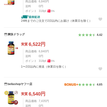
商品価格
6,840
円
送料
0
円
ポイント
318
pt
5
%
24時までのご注文で2日以内にお届け（休業日を除く）
爽快ドラッグ
4.42
6,522
円
実質
商品価格
6,840
円
送料
0
円
ポイント
318
pt
5
%
1〜2日以内に発送（休業日を除く）
bellashopヤフー店
4.65
6,540
円
実質
商品価格
7,435
円
送料
0
円