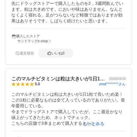
先にドラッグストアーで購入したものを2，3週間飲んでい
ます。粒は大きめです。においや味はありません。なんと
なくよく寝れる、足がつらないなど軽微ではありますが効
果はありそうです。しばらく続けたいと思います。
購入したストア
サンドラッグe-shop
違反報告
いいね
0
このマルチビタミンは粒は大きいが1日1…
2026/03/18
zmd********
さん
5.0
このマルチビタミンは粒は大きいが1日1粒で良いため楽！
この1粒に必要なものは全て入っているのでありがたい。長
年愛用している。

今までドラッグストアで購入していたが、ここ最近かなり
値上がってきたため、ネットでチェック。

こちらの店舗で3本まとめて購入するとかなりお得に手に入
もっとみる