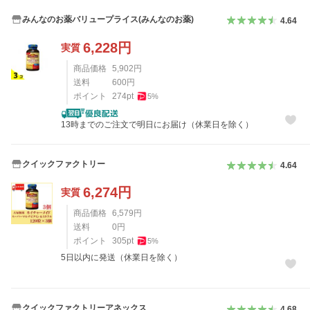
みんなのお薬バリュープライス(みんなのお薬)
4.64
6,228
円
実質
商品価格
5,902
円
送料
600
円
ポイント
274
pt
5
%
13時までのご注文で明日にお届け（休業日を除く）
クイックファクトリー
4.64
6,274
円
実質
商品価格
6,579
円
送料
0
円
ポイント
305
pt
5
%
5日以内に発送（休業日を除く）
クイックファクトリーアネックス
4.68