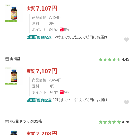
7,107
円
実質
商品価格
7,454
円
送料
0
円
ポイント
347
pt
5
%
12時までのご注文で明日にお届け
食福堂
4.45
7,107
円
実質
商品価格
7,454
円
送料
0
円
ポイント
347
pt
5
%
12時までのご注文で明日にお届け
花x花ドラッグDS店
4.76
7,208
円
実質