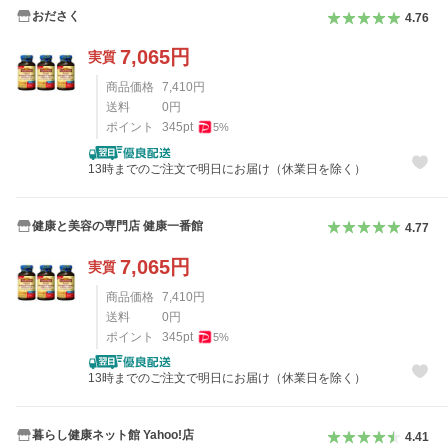
おださく
4.76
7,065
円
実質
商品価格
7,410
円
送料
0
円
ポイント
345
pt
5
%
13時までのご注文で明日にお届け（休業日を除く）
健康と美容の専門店 健康一番館
4.77
7,065
円
実質
商品価格
7,410
円
送料
0
円
ポイント
345
pt
5
%
13時までのご注文で明日にお届け（休業日を除く）
暮らし健康ネット館 Yahoo!店
4.41