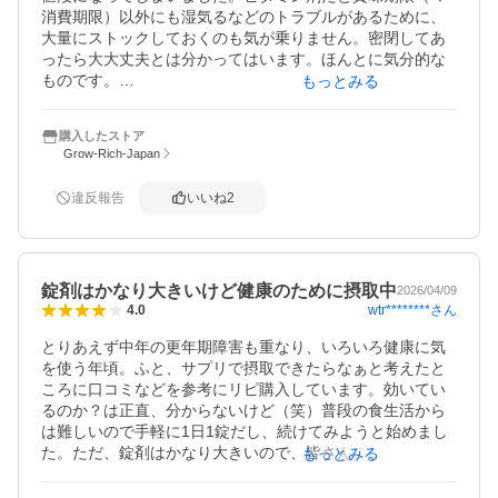
消費期限）以外にも湿気るなどのトラブルがあるために、
大量にストックしておくのも気が乗りません。密閉してあ
ったら大大丈夫とは分かってはいます。ほんとに気分的な
ものです。

もっとみる
個人的な許容範囲として、120日分✕３で360日分、つまり
購入したストア
ほぼ1年分であればという落とし所です。３個セットで１個
Grow-Rich-Japan
あたり2,000円を割るので助かります。
違反報告
いいね
2
錠剤はかなり大きいけど健康のために摂取中
2026/04/09
wtr********
さん
4.0
とりあえず中年の更年期障害も重なり、いろいろ健康に気
を使う年頃。ふと、サプリで摂取できたらなぁと考えたと
ころに口コミなどを参考にリピ購入しています。効いてい
るのか？は正直、分からないけど（笑）普段の食生活から
は難しいので手軽に1日1錠だし、続けてみようと始めまし
た。ただ、錠剤はかなり大きいので、皆さんの口コミ通
もっとみる
り、飲み込みづらいです。。。それさえ改善してくれた
ら、更にオススメなサプリになるんでしょうね。