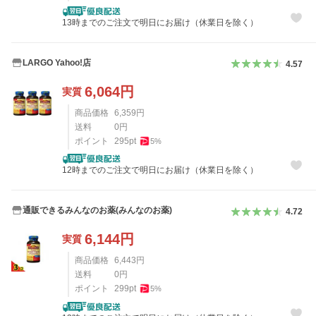
13時までのご注文で明日にお届け（休業日を除く）
LARGO Yahoo!店
4.57
6,064
円
実質
商品価格
6,359
円
送料
0
円
ポイント
295
pt
5
%
12時までのご注文で明日にお届け（休業日を除く）
通販できるみんなのお薬(みんなのお薬)
4.72
6,144
円
実質
商品価格
6,443
円
送料
0
円
ポイント
299
pt
5
%