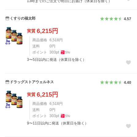
13時までのご注文で明日にお届け（休業日を除く）
くすりの福太郎
4.57
6,215
円
実質
商品価格
6,518
円
送料
0
円
ポイント
303
pt
5
%
3〜5日以内に発送（休業日を除く）
ドラッグストアウェルネス
4.40
6,215
円
実質
商品価格
6,518
円
送料
0
円
ポイント
303
pt
5
%
9〜11日以内に発送（休業日を除く）