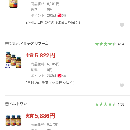
商品価格
6,101
円
送料
0
円
ポイント
283
pt
5
%
2〜4日以内に発送（休業日を除く）
ツルハドラッグ ヤフー店
4.54
5,822
円
実質
商品価格
6,105
円
送料
0
円
ポイント
283
pt
5
%
5日以内に発送（休業日を除く）
ベストワン
4.58
5,886
円
実質
商品価格
6,173
円