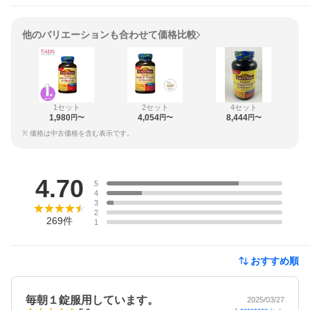
他のバリエーションも合わせて価格比較
1セット
2セット
4セット
1,980
4,054
8,444
円〜
円〜
円〜
※ 価格は中古価格を含む表示です。
レビュー
4.70
5
4
3
2
269
件
1
おすすめ順
毎朝１錠服用しています。
2025/03/27