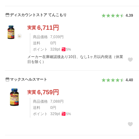
ディスカウントストア てんこもり
4.39
6,711
円
実質
商品価格
7,039
円
送料
0
円
ポイント
328
pt
5
%
メーカー在庫確認後あり10日、なし1ヶ月以内発送（休業
日を除く）
マックスヘルスマート
4.40
6,759
円
実質
商品価格
7,088
円
送料
0
円
ポイント
329
pt
5
%