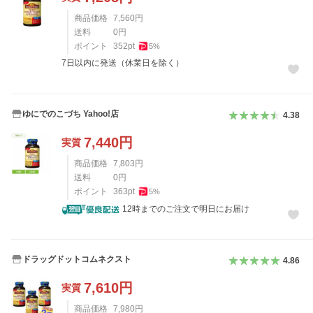
商品価格
7,560
円
送料
0
円
ポイント
352
pt
5
%
7日以内に発送（休業日を除く）
ゆにでのこづち Yahoo!店
4.38
7,440
円
実質
商品価格
7,803
円
送料
0
円
ポイント
363
pt
5
%
12時までのご注文で明日にお届け
ドラッグドットコムネクスト
4.86
7,610
円
実質
商品価格
7,980
円