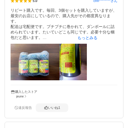
cnh********
さん
5.0
リピート購入です。毎回、3個セットを購入していますが、
最安のお店にしているので、購入先がその都度異なりま
す。

配送は宅配便です。プチプチに巻かれて、ダンボールに詰
められています。たいていどこも同じです。必要十分な梱
包だと思います。

もっとみる
服用の理由は舌に違和感を感じ、うがいをしたりアメを舐
めたりしましたが改善しなかったので、知人に相談したと
ころ、「亜鉛」が足らないと、そうなると教えられまし
た。

早速、ネイチャーメイドの亜鉛サプリメントを購入し服用
を始めました。数日で舌の違和感は消失しました。

色々と調べていたら、この商品だと、よりたくさんのビタ
ミンミネラルも摂れることが分かり、亜鉛の含有量も、亜
鉛のみのサプリメントと然程変わりがなかったので、この
商品に変えました。

購入したストア
jeune
結果、舌の違和感は出ません。色々なビタミンミネラルも
摂れるので、5年近く、毎朝服用しています。
違反報告
いいね
1