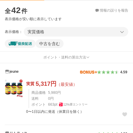
価格比較
42
全
件
情報の誤りを報告
表示価格が安い順に表示しています
実質価格
表示価格：
中古を含む
ポイント・送料の算出方法
jeune
4.59
5,317
円
実質
（最安値）
商品価格
5,980
円
送料
0
円
ポイント
663
pt
12
%
要エントリー
0〜1日以内に発送（休業日を除く）