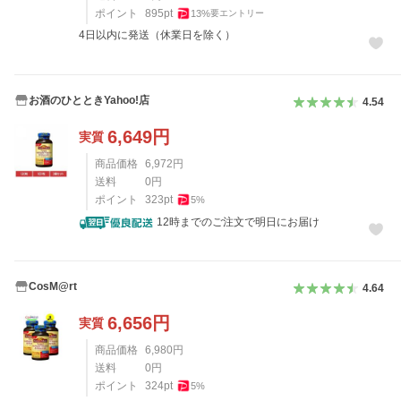
ポイント
895
pt
13
%
要エントリー
4日以内に発送（休業日を除く）
お酒のひとときYahoo!店
4.54
6,649
円
実質
商品価格
6,972
円
送料
0
円
ポイント
323
pt
5
%
12時までのご注文で明日にお届け
CosM@rt
4.64
6,656
円
実質
商品価格
6,980
円
送料
0
円
ポイント
324
pt
5
%