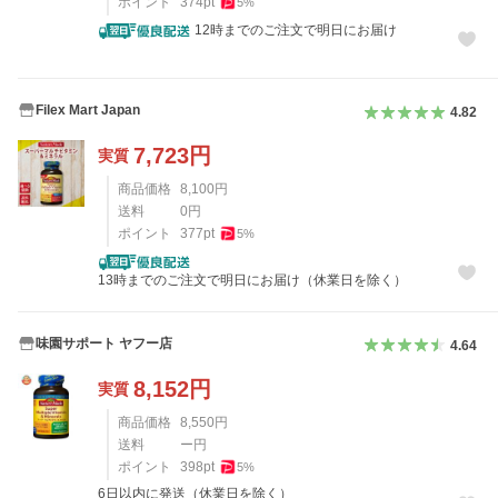
ポイント
374
pt
5
%
12時までのご注文で明日にお届け
Filex Mart Japan
4.82
7,723
円
実質
商品価格
8,100
円
送料
0
円
ポイント
377
pt
5
%
13時までのご注文で明日にお届け（休業日を除く）
味園サポート ヤフー店
4.64
8,152
円
実質
商品価格
8,550
円
送料
ー円
ポイント
398
pt
5
%
6日以内に発送（休業日を除く）