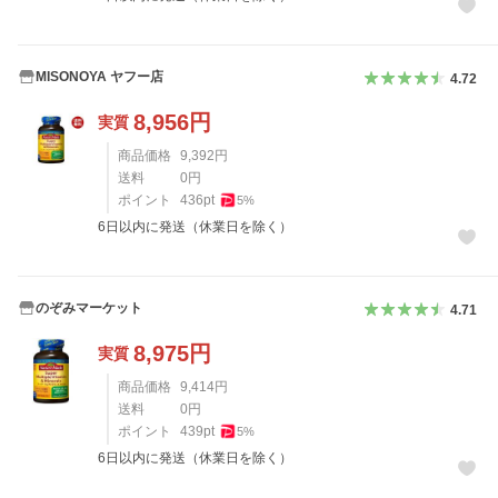
MISONOYA ヤフー店
4.72
8,956
円
実質
商品価格
9,392
円
送料
0
円
ポイント
436
pt
5
%
6日以内に発送（休業日を除く）
のぞみマーケット
4.71
8,975
円
実質
商品価格
9,414
円
送料
0
円
ポイント
439
pt
5
%
6日以内に発送（休業日を除く）