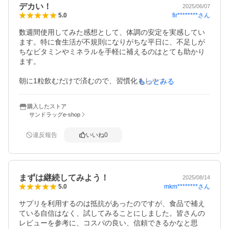
デカい！
2025/06/07
fir********
さん
5.0
数週間使用してみた感想として、体調の安定を実感してい
ます。特に食生活が不規則になりがちな平日に、不足しが
ちなビタミンやミネラルを手軽に補えるのはとても助かり
ます。

朝に1粒飲むだけで済むので、習慣化もしやすいですし、胃
もっとみる
への負担も少なく感じます。ビタミンB群がしっかり入って
いるおかげか、以前よりも日中の疲れが残りにくくなった
購入したストア
気がします。また、肌の調子も少し良くなってきたような
サンドラッグe-shop
印象があります。

違反報告
いいね
0
唯一のマイナスポイントは、錠剤がやや大きめなので、錠
剤を飲むのが苦手な人には少し飲みにくいかもしれませ
ん。

まずは継続してみよう！
総合的には、忙しい現代人にとって非常に心強いサポート
2025/08/14
mkm********
さん
5.0
サプリだと思います。今後も継続して使っていきたいと思
います。
サプリを利用するのは抵抗があったのですが、食品で補え
ている自信はなく、試してみることにしました。皆さんの
レビューを参考に、コスパの良い、信頼できるかなと思