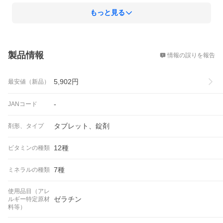
もっと見る
概要
製品情報
情報の誤りを報告
5,902
円
最安値（新品）
-
JANコード
タブレット、錠剤
剤形、タイプ
12種
ビタミンの種類
7種
ミネラルの種類
使用品目（アレ
ゼラチン
ルギー特定原材
料等）