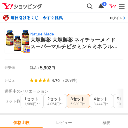
i
毎日引けるくじ 今すぐ挑戦
ログイン
Nature Made
大塚製薬 大塚製薬 ネイチャーメイド
スーパーマルチビタミン＆ミネラル 1
20日分 120粒 × 3個 Nature Made マ
ルチビタミン
5,902
最安値
新品：
円
（
269
件
）
レビュー
4.70
選択中のバリエーション
1セット
2セット
3セット
4セット
5セッ
セット数
1,980
円〜
4,054
円〜
5,980
円〜
8,444
円〜
10,535
レビュー
概要
価格比較