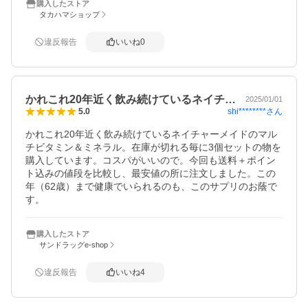
購入したストア
タカハマショップ
違反報告
いいね
0
かれこれ20年近く飲み続けているネイチ…
2025/01/01
shi********
さん
5.0
かれこれ20年近く飲み続けているネイチャーメイドのマル
チビタミン＆ミネラル。在庫が切れる毎に3個セットの物を
購入しています。コスパがいいので。今回も送料＋ポイン
ト込みの値段を比較し、最安値の所に注文しました。この
年（62歳）まで健康でいられるのも、このサプリのお蔭で
す。
購入したストア
サンドラッグe-shop
違反報告
いいね
4