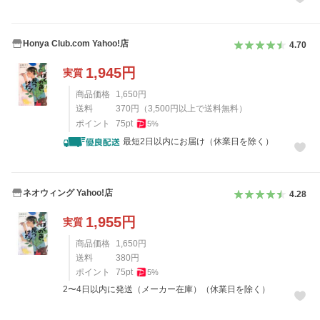
Honya Club.com Yahoo!店
4.70
1,945
円
実質
商品価格
1,650
円
送料
370
円
（
3,500
円以上で送料無料）
ポイント
75
pt
5
%
最短2日以内にお届け（休業日を除く）
ネオウィング Yahoo!店
4.28
1,955
円
実質
商品価格
1,650
円
送料
380
円
ポイント
75
pt
5
%
2〜4日以内に発送（メーカー在庫）（休業日を除く）