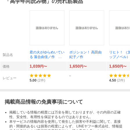
「
高学年向読み物
」の売れ筋製品
君の火がゆらめいてい
ポジション！ 高田由
リヒト！ （
製品名
る 落合由佳／作 ｊ
紀子／作
ップノベル）
ｙａｒｉ／絵
エミホコ／作
1,039
1,650
1,650
価格
円〜
円〜
円〜
-
レビュー
5.00
(
2
件)
4.50
(
2
件)
掲載商品情報の免責事項について
掲載している情報の精度には万全を期しておりますが、その内容の正確
性、安全性、有用性を保証するものではありません。
本サービスの情報内容を使用して発生した損害や不利益に関して、直接
的・間接的あるいは損害の程度によらず、 LINEヤフー株式会社、情報提