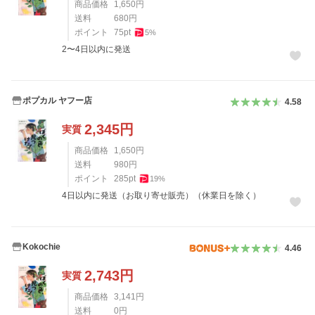
商品価格
1,650
円
送料
680
円
ポイント
75
pt
5
%
2〜4日以内に発送
ポプカル ヤフー店
4.58
2,345
円
実質
商品価格
1,650
円
送料
980
円
ポイント
285
pt
19
%
4日以内に発送（お取り寄せ販売）（休業日を除く）
Kokochie
4.46
2,743
円
実質
商品価格
3,141
円
送料
0
円