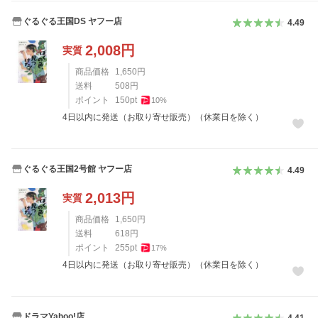
ぐるぐる王国DS ヤフー店
4.49
2,008
円
実質
商品価格
1,650
円
送料
508
円
ポイント
150
pt
10
%
4日以内に発送（お取り寄せ販売）（休業日を除く）
ぐるぐる王国2号館 ヤフー店
4.49
2,013
円
実質
商品価格
1,650
円
送料
618
円
ポイント
255
pt
17
%
4日以内に発送（お取り寄せ販売）（休業日を除く）
ドラマYahoo!店