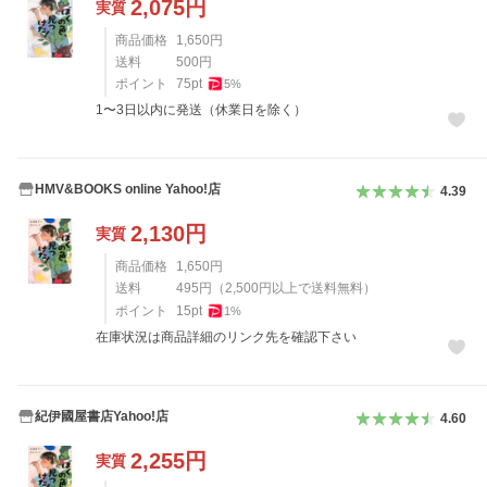
2,075
円
実質
商品価格
1,650
円
送料
500
円
ポイント
75
pt
5
%
1〜3日以内に発送（休業日を除く）
HMV&BOOKS online Yahoo!店
4.39
2,130
円
実質
商品価格
1,650
円
送料
495
円
（
2,500
円以上で送料無料）
ポイント
15
pt
1
%
在庫状況は商品詳細のリンク先を確認下さい
紀伊國屋書店Yahoo!店
4.60
2,255
円
実質