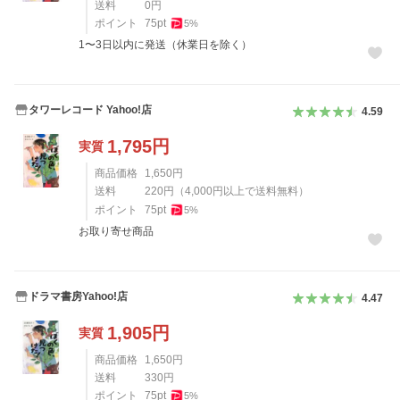
送料
0
円
ポイント
75
pt
5
%
1〜3日以内に発送（休業日を除く）
タワーレコード Yahoo!店
4.59
1,795
円
実質
商品価格
1,650
円
送料
220
円
（
4,000
円以上で送料無料）
ポイント
75
pt
5
%
お取り寄せ商品
ドラマ書房Yahoo!店
4.47
1,905
円
実質
商品価格
1,650
円
送料
330
円
ポイント
75
pt
5
%