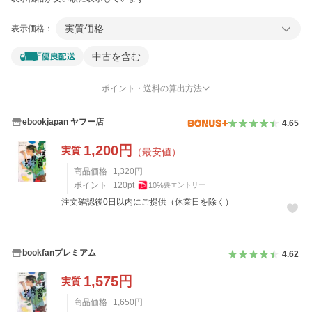
実質価格
表示価格：
中古を含む
ポイント・送料の算出方法
ebookjapan ヤフー店
4.65
1,200
円
実質
（最安値）
商品価格
1,320
円
ポイント
120
pt
10
%
要エントリー
注文確認後0日以内にご提供（休業日を除く）
bookfanプレミアム
4.62
1,575
円
実質
商品価格
1,650
円