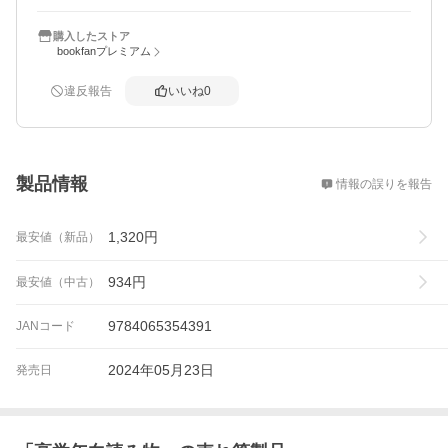
購入したストア
bookfanプレミアム
違反報告
いいね
0
概要
製品情報
情報の誤りを報告
1,320
円
最安値（新品）
934
円
最安値（中古）
9784065354391
JANコード
2024年05月23日
発売日