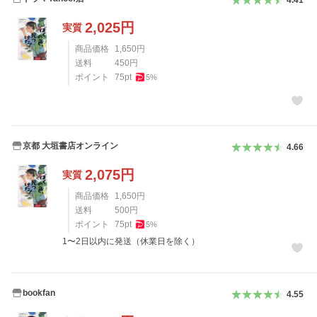
4.41
2,025
円
実質
商品価格
1,650
円
送料
450
円
ポイント
75
pt
5
%
京都 大垣書店オンライン
4.66
2,075
円
実質
商品価格
1,650
円
送料
500
円
ポイント
75
pt
5
%
1〜2日以内に発送（休業日を除く）
bookfan
4.55