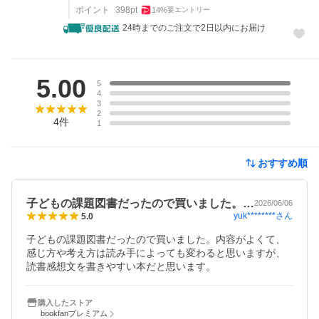
ポイント
398
pt
14
%
要エントリー
24時までのご注文で2日以内にお届け
レビュー
5.00
5
4
3
2
4
件
1
おすすめ順
子どもの課題図書だったので買いました。…
2026/06/06
yuk********
さん
5.0
子どもの課題図書だったので買いました。内容がよくて、
感じ方や考え方は読み手によっても変わると思いますが、
読書感想文を書きやすい本だと思います。
購入したストア
bookfanプレミアム