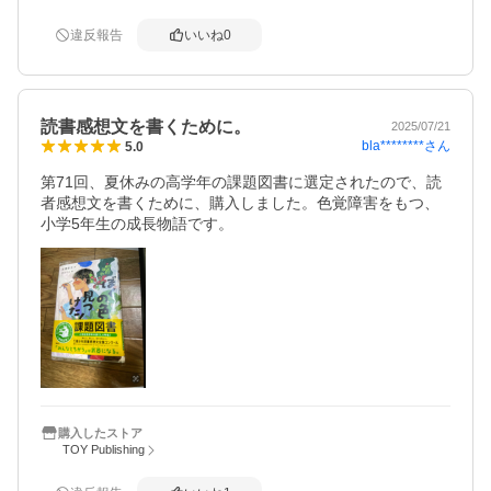
違反報告
いいね
0
読書感想文を書くために。
2025/07/21
bla********
さん
5.0
第71回、夏休みの高学年の課題図書に選定されたので、読
者感想文を書くために、購入しました。色覚障害をもつ、
小学5年生の成長物語です。
購入したストア
TOY Publishing