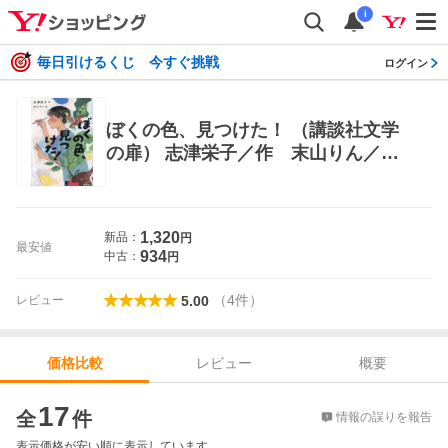
i
毎日引けるくじ 今すぐ挑戦
ログイン
ぼくの色、見つけた！ （講談社文学
の扉） 志津栄子／作 末山りん／絵
高学年向読み物
1,320
新品：
円
最安値
934
中古：
円
（
4
件
）
レビュー
5.00
レビュー
概要
価格比較
価格比較
17
全
件
情報の誤りを報告
表示価格が安い順に表示しています