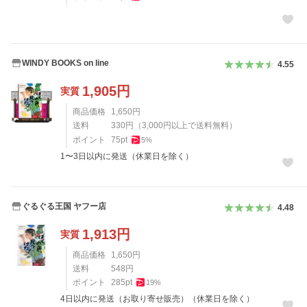
WINDY BOOKS on line
4.55
1,905
円
実質
商品価格
1,650
円
送料
330
円
（
3,000
円以上で送料無料）
ポイント
75
pt
5
%
1〜3日以内に発送（休業日を除く）
ぐるぐる王国 ヤフー店
4.48
1,913
円
実質
商品価格
1,650
円
送料
548
円
ポイント
285
pt
19
%
4日以内に発送（お取り寄せ販売）（休業日を除く）