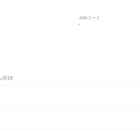
JANコード
-
ム径18