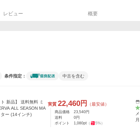
レビュー
概要
条件指定：
中古を含む
22,460
円
本セット 新品】 送料無料 ミ
実質
（最安値）
VA ALL SEASON MA
商品価格
23,540
円
メ
ター (14インチ)
送料
0
円
月
ポイント
1,080
pt
（
5
%）