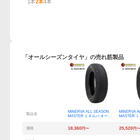
1本
2本
4本
概要
「
オールシーズンタイヤ
」の売れ筋製品
MINERVA ALL SEASON
MINERVA A
製品名
MASTER ミネルバ オール
MASTER 
シーズンマスター 155/65
シーズンマスタ
R14 75T オールシーズン
R15 91H
18,360
25,520
価格
円〜
円
タイヤ×4本
タイヤ×4本