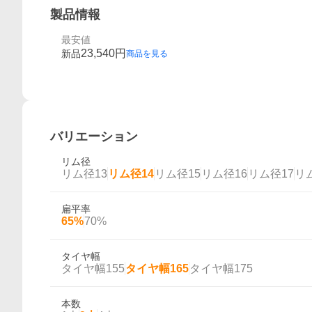
製品情報
最安値
23,540
円
新品
商品を見る
バリエーション
リム径
リム径13
リム径14
リム径15
リム径16
リム径17
リ
扁平率
65%
70%
タイヤ幅
タイヤ幅155
タイヤ幅165
タイヤ幅175
本数