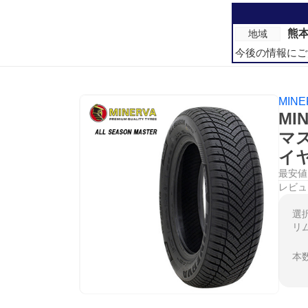
熊
地域
今後の情報にご
MINE
MI
マス
イ
最安値
レビュ
選
リ
本