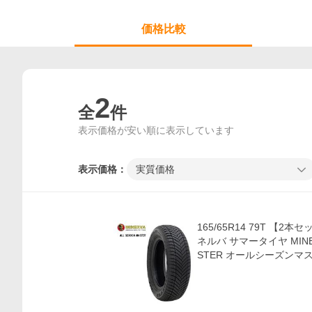
価格比較
2
全
件
表示価格が安い順に表示しています
表示価格：
実質価格
165/65R14 79T 【2
ネルバ サマータイヤ MINER
STER オールシーズンマス
価格比較