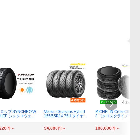
ロップ SYNCHRO W
Vector 4Seasons Hybrid
MICHELIN CrossClimate
THER シンクロウェザ
155/65R14 75H タイヤ×4
3 （クロスクライメート
65/65R15 81H オー
本セット
3） 225/55R18 102V XL
ーズンタイヤ×4本
オールシーズンタイヤ×4
220
34,800
108,680
円〜
円〜
円〜
本