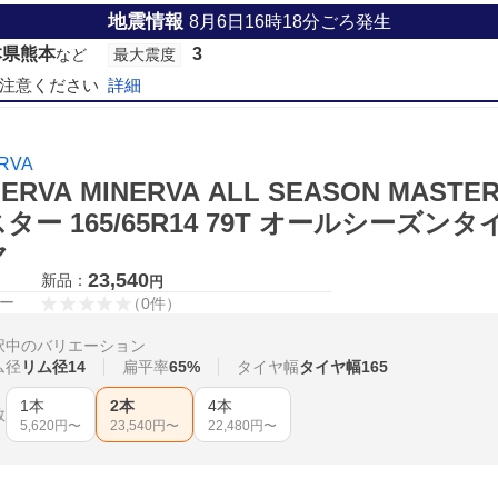
地震情報
8月6日16時18分ごろ発生
本県熊本
3
など
最大震度
注意ください
詳細
RVA
NERVA MINERVA ALL SEASON M
ター 165/65R14 79T オールシーズ
ヤ
23,540
新品：
円
ー
（
0
件
）
択中のバリエーション
ム径
リム径14
扁平率
65%
タイヤ幅
タイヤ幅165
1本
2本
4本
数
5,620
円〜
23,540
円〜
22,480
円〜