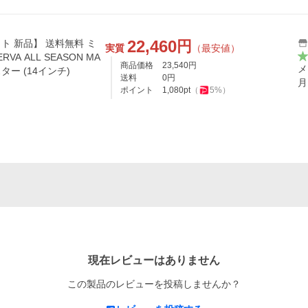
22,460
円
本セット 新品】 送料無料 ミ
実質
（最安値）
VA ALL SEASON MA
商品価格
23,540
円
メ
ター (14インチ)
送料
0
円
月
ポイント
1,080
pt
（
5
%）
現在レビューはありません
この製品のレビューを投稿しませんか？