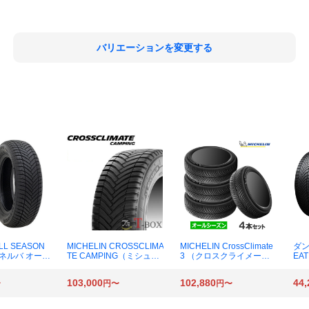
バリエーションを変更する
LL SEASON
MICHELIN CROSSCLIMA
MICHELIN CrossClimate
ダン
ミネルバ オール
TE CAMPING（ミシュラ
3 （クロスクライメート
EA
ー 195/65
ン クロスクライメート キ
3） 235/55R18 104V XL
ー 1
 オールシーズン
ャンピング） 215/70R15
オールシーズンタイヤ×4
ルシ
103,000
102,880
44,
〜
円〜
円〜
CP 109/107R オールシー
本
ズンタイヤ×4本