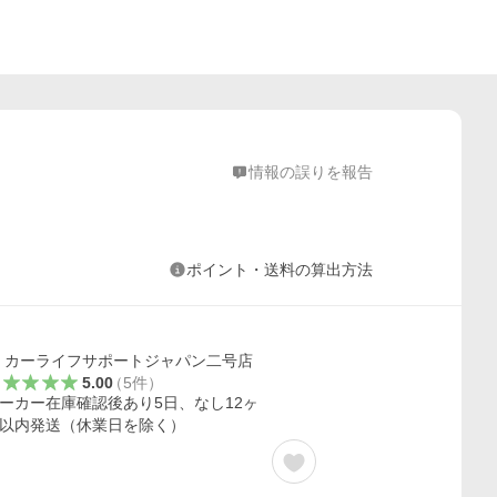
情報の誤りを報告
ポイント・送料の算出方法
カーライフサポートジャパン二号店
5.00
（
5
件
）
ーカー在庫確認後あり5日、なし12ヶ
以内発送（休業日を除く）