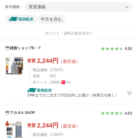
実質価格
表示価格：
中古を含む
ポイント・送料の算出方法
雑貨ショップK・T
4.52
2,244
円
実質
（最安値）
商品価格
2,350
円
送料
0
円
ポイント
106
pt
5
%
24時までのご注文で2日以内にお届け（休業日を除く）
アカネA SHOP
4.53
2,244
円
実質
（最安値）
商品価格
2,350
円