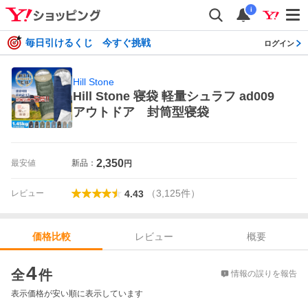
i
毎日引けるくじ 今すぐ挑戦
ログイン
Hill Stone
Hill Stone 寝袋 軽量シュラフ ad009
アウトドア 封筒型寝袋
2,350
最安値
新品：
円
（
3,125
件
）
レビュー
4.43
レビュー
概要
価格比較
価格比較
4
全
件
情報の誤りを報告
表示価格が安い順に表示しています