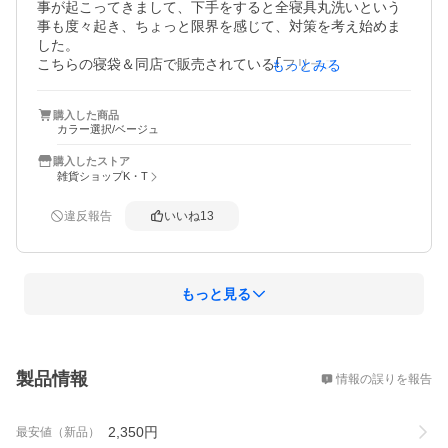
事が起こってきまして、下手をすると全寝具丸洗いという
事も度々起き、ちょっと限界を感じて、対策を考え始めま
した。

こちらの寝袋＆同店で販売されている｢フリースのインナー
もっとみる
シーツ｣を組み合わせて使わせてみたところ、寒くもなく、
快適なようです。

購入した商品
よいお買物でした♪

カラー選択/ベージュ
★追加情報ですが、2個連結して使いたい方は、同店で一度
購入したストア
の買物で2個買う必要があります。Y!オークションにもお店
雑貨ショップK・T
がありますが、注文管理が別なので、一方のお店で同時に2
個買わねば連結できない場合があります。本体右にファス
違反報告
いいね
13
ナーがある｢R｣(Right/右)と、左にある｢L｣(Left/左)2種類の
シュラフがあり、同時注文すれば、｢R｣と｢L｣の連結できる
セットで送ってもらえます。
もっと見る
概要
製品情報
情報の誤りを報告
2,350
円
最安値（新品）