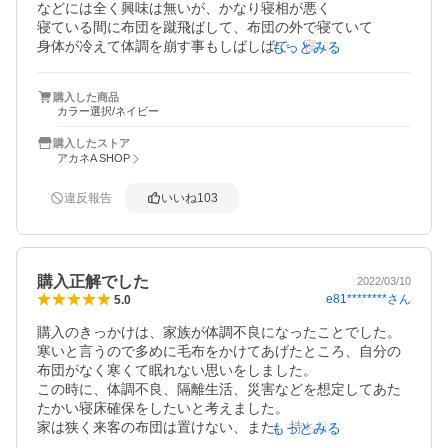
などには全く興味は無いが、かなり寝相が悪く

寝ている間に布団を蹴飛ばして、布団の外で寝ていて

身体が冷えて体調を崩す事もしばしばで、寝袋の購入を

もっとみる
思い立った次第。

購入した商品
また電気代節約の為、秋冬でも暖房は出来るだけ使用せず
カラー選択/ネイビー
に、

布団だけで寝たい志向があったので、

購入したストア
安くて評判の良い寝袋を検索、この商品のネイビー色に

アカネA SHOP
目が留まり、商品説明に目を通さずに直感で購入。

違反報告
いいね
103
令和３年１月下旬に商品が届き、使用を開始。

私の体型でもサイズに窮屈感は感じず。

やや防寒に物足りなさを感じたものの

薄手の毛布を寝袋に入れて使用する事で解決。

購入正解でした
2022/03/10
毛布の不要な春夏だと、多分に丁度良い感じになるかも。

e81********
さん
5.0
特に絶品の肌触りや寝心地の良さを感じる商品では無い
が、

購入のきっかけは、家族が体調不良になったことでした。
消耗品だと割り切れば悪くないチョイスかも。

寒いと言うので多めに毛布をかけてあげたところ、自分の
布団がなく寒くて眠れない思いをしました。

2〜3年後、商品の消耗度合いで評価は変わるかも知れない
この時に、体調不良、隔離生活、災害などを想定してあた
が、

たかい寝床確保をしたいと考えました。

その時までこの商品が販売されているかな…現時点では星
家は狭く来客の布団は置けない、また、持ち運びも安易に
もっとみる
４つ。
できるには、という点から寝袋を探しました。
