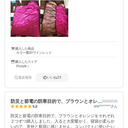
こちらの商品、安価な点が購入の決め手です。基本的にそ
こまで低い気温の中使用することはないだろうと思うと、
高額なアウトドアブランドのものは不要かな、と。

また、カラーもかわいいので、子供ウケも良かったです。

購入の時点では、連結ができる点も良いかなと思いました
が、実際の使用では、我が家はあまり連結は活躍しなさそ
う、、、けど、姉妹が楽しくキャンプごっこするには楽し
いかもしれません。

もしもの時の掛け布団、寝床そのものになど、冬場は安心
購入した商品
カラー選択/ワインレッド
材料になりそうです！

写真は、1枚を全て広げたときと、2つ連結のときのもの
購入したストア
で。参考になさって頂ければ！
Fkstyle
違反報告
いいね
23
防災と節電の防寒目的で、ブラウンとオレ…
2023/02/25
srw********
さん
5.0
防災と節電の防寒目的で、ブラウンとオレンジをそれぞれ
２つずつ購入しました。入ると大変暖かく、寝袋が柔らか
いので、意外と窮屈に感じません。コンパクトに使いたい