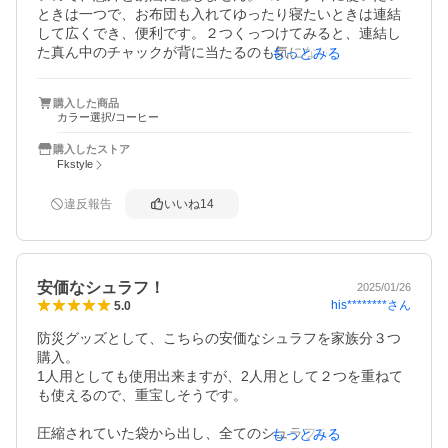
ときは一つで、お布団も入れてゆったり寝たいときは連結
して広くでき、便利です。２つくっつけてみると、連結し
た真ん中のチャックが背に当たるのも気になりませんでし
もっとみる
た。足元の連結部分の集まる中心が少し空いてしまうの
で、気になる人はテープで止めてもいいかもしれません。
購入した商品
たたんで丸めて袋にいれるときは、太目のゴム紐で片方止
カラー選択/コーヒー
めておくと入れやすいです。チャックは、一つだけ幅狭く
なって引っかかりがあり、マイナスドライバーで広げて、
購入したストア
調整しスムーズに動くようになりました。収納も、やや嵩
Fkstyle
張りますが、圧縮袋でぺったんこにすると、コンパクトに
なりしまいやすいです。匂いもほとんどなく、取り出して
違反報告
いいね
14
すぐ入り試しましたが大丈夫でした。とても気に入ったの
で、家族分も検討中です。価格も手頃でとてもおすすめな
寝袋です！
安価なシュラフ！
2025/01/26
his********
さん
5.0
防災グッズとして、こちらの安価なシュラフを家族分３つ
購入。

1人用としても使用出来ますが、2人用として２つを重ねて
も使えるので、重宝しそうです。

圧縮されていた袋から出し、全てのシュラフを広げてみま
もっとみる