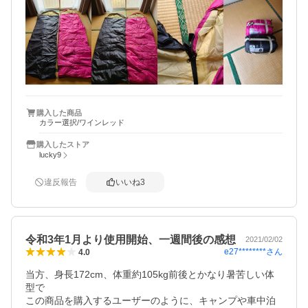
その経験があったように記憶してます。

ファスナーの長さ違いは商品説明にもありましたし、そう
不便に思う程の事でもないので問題ないかと。

ＬとＲがあり、色が指定できればもっと良かったかも？

身長180で少し太めの私ですが、ちょうど良かったです。

女性や小さな方も余裕があっていいと思います。

収納は多少大きめですが、オートキャンプ等だったら大丈
夫でしょう。登山やバイクツーリングでは少しかさばるか
も？

購入した商品
カラー選択/ワインレッド
価格から考えても全体的にいい商品です。

後はシュラフそのものの機能と耐久性はこれから使ってみ
購入したストア
ます。

lucky9
ショップの方も注文から発送まで迅速にしていただいたの
で有り難かったです。
違反報告
いいね
3
令和3年1月より使用開始、一週間後の感想
2021/02/02
e27********
さん
4.0
当方、身長172cm、体重約105kg前後とかなり暑苦しい体
型で

この商品を購入するユーザーのように、キャンプや車中泊