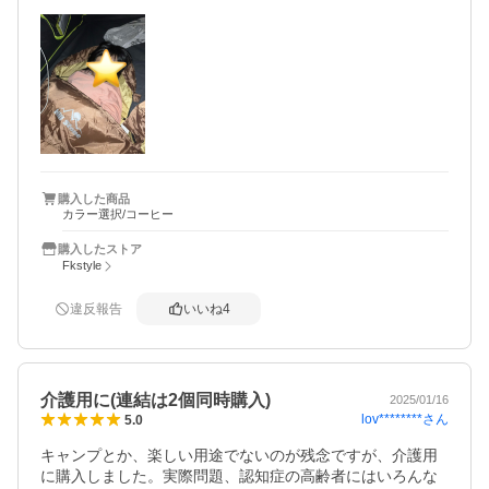
ので、ドキドキでしたが、特に問題なく、匂いも特にあり
ませんでした。収納時に袋に入れにくいとのコメントあり
ましたが、確かに一緒に持って行った他の寝袋より畳みに
くいですが、他のより厚みがあるためだと思います。3月頭
の夜間12度の沖縄で使用しましたが、とてもあたたかく寝
心地良かったです。2つ購入し、連結して使用しました。連
結も問題なくできました。ジッパー外す時に少し手こずり
ましたが、範囲内です！帰って洗ってみてヨレないかは心
配ですが、総合的に大満足の商品でした。
購入した商品
カラー選択/コーヒー
購入したストア
Fkstyle
違反報告
いいね
4
介護用に(連結は2個同時購入)
2025/01/16
lov********
さん
5.0
キャンプとか、楽しい用途でないのが残念ですが、介護用
に購入しました。実際問題、認知症の高齢者にはいろんな