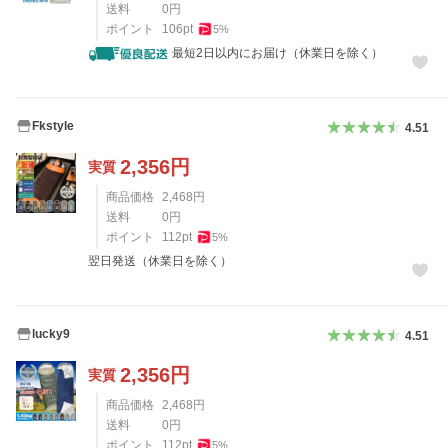
送料
0
円
ポイント
106
pt
5
%
最短2日以内にお届け（休業日を除く）
Fkstyle
4.51
2,356
円
実質
商品価格
2,468
円
送料
0
円
ポイント
112
pt
5
%
翌日発送（休業日を除く）
lucky9
4.51
2,356
円
実質
商品価格
2,468
円
送料
0
円
ポイント
112
pt
5
%