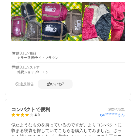
した。３つともファスナーもスムーズで、臭いも気になら
なかったです。また、袋にL Rと書かれていたのでどの組み
合わせが可能かもわかりました。

ただ…２つ重ねてみたものの、足元の空洞が気になりまし
た。真冬に使用した際には、空気が入り込むだろうなぁ〜
と。

着込めばいいのか⁈  それとも２つを重ねず1人ずつシュラ
フを使えば良いか！

1人で使用したとしても、足元の隙間はあったので、隙間風
購入した商品
カラー選択/ライトブラウン
は我慢ですかね…

購入したストア
いつ起こるかわからない自然災害。

雑貨ショップK・T
シュラフは、家族それぞれの部屋に保管予定です。また、
ずっと使わずに保管しててももったいないので、春先にベ
違反報告
いいね
7
ット上で使用し寝心地を確かめたいと思います。寝袋で使
用しない時には、広げて掛け布団代わりにも使えそうで
す。
コンパクトで便利
2024/03/21
ryo********
さん
4.0
似たようなものを持っているのですが、よりコンパクトに
収まる寝袋を探していてこちらを購入してみました。さっ