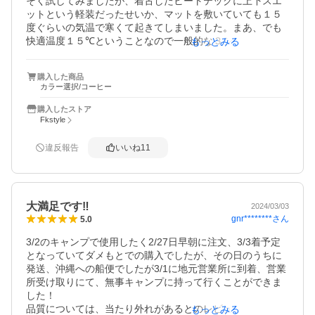
そく試してみましたが、着古したヒートテックに上下スエ
ットという軽装だったせいか、マットを敷いていても１５
度ぐらいの気温で寒くて起きてしまいました。まあ、でも
快適温度１５℃ということなので一般的な３シーズン用寝
もっとみる
袋ってこんなものなのかもしれません。その後、フリース
のインナーを追加して暖かく眠れました。たぶんこれで１
購入した商品
０℃位まではこの軽装でもいけそうです。上下と靴下をダ
カラー選択/コーヒー
ウンを着込んで、保温の効くカバーを使って、カイロを入
れてとかすれば、さらに寒くても対応できると思います
購入したストア
が、冬用を買った方がコンパクトに収まりそうです。ー
Fkstyle
５℃は自分は無理そうですが、元々防災用の購入なので、
関東の平野部で室内ではあまりないかなと思っています。
違反報告
いいね
11
２０００円以下で圧縮用のベルト付の袋が付属しているの
で、コスパが良いです。
大満足です‼️
2024/03/03
gnr********
さん
5.0
3/2のキャンプで使用したく2/27日早朝に注文、3/3着予定
となっていてダメもとでの購入でしたが、その日のうちに
発送、沖縄への船便でしたが3/1に地元営業所に到着、営業
所受け取りにて、無事キャンプに持って行くことができま
した！

品質については、当たり外れがあるとのレビューがあった
もっとみる