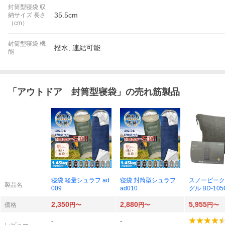
封筒型寝袋 収
35.5cm
納サイズ 長さ
（cm）
封筒型寝袋 機
撥水, 連結可能
能
「
アウトドア 封筒型寝袋
」の売れ筋製品
寝袋 軽量シュラフ ad
寝袋 封筒型シュラフ
スノーピーク
製品名
009
ad010
グル BD-105
2,350
2,880
5,955
価格
円〜
円〜
円〜
-
-