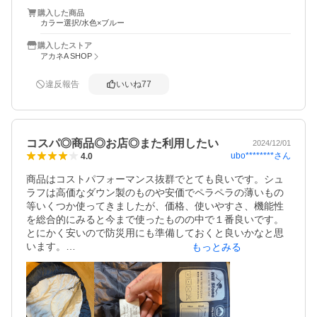
1800円は安いです。

購入した商品
Amazon、ヤフーショッピングでシュラフを調べていました
カラー選択/水色×ブルー
が、その中でも冬でも使えそうなのでは自分の調べたとこ
ろでは1番安いと思います。(夏用なら1000程のものがあり
購入したストア
ました。)

アカネA SHOP
2.デザイン

違反報告
いいね
77
今回購入したのはブルー×ネイビーとネイビーの2つです。

自分用と友人用で自分のは前者です。

後者の方については分かりませんが、写真通りのデザイン
でしたが、六角形の模様が薄く入っていて、少しかっこよ
コスパ◎商品◎お店◎また利用したい
2024/12/01
さがありました。

ubo********
さん
4.0
3.機能性

商品はコストパフォーマンス抜群でとても良いです。シュ
最初に述べた通り屋外での使用はまだですが、室内で使用
ラフは高価なダウン製のものや安価でペラペラの薄いもの
してみたら、案外暖かかったです。

等いくつか使ってきましたが、価格、使いやすさ、機能性
ただ、値段的にも屋外では厚着しないと少し寒いでしょ
を総合的にみると今まで使ったものの中で１番良いです。
う。

とにかく安いので防災用にも準備しておくと良いかなと思
自分は湯たんぽを使用するつもりです。

います。

もっとみる
また、ファスナーが左側と足側に付いていたため、マット
として使えそうであり、少し暑い時に足だけ開けて使用す
それよりも何よりも、とにかくお店の対応がとても丁寧
るのもいいと思います。

で、ネット購入にも関わらず暖かさを感じました。土日が
お休みで営業時間も短いうえに取り扱い商品が多いので商
冬キャンで使用するのが楽しみです。
品到着まで少々時間がかかるかも？といった心配はありま