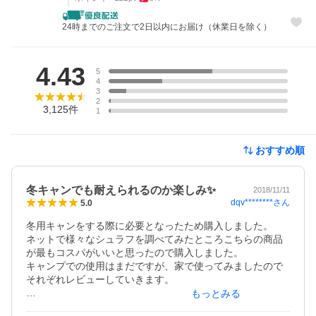
24時までのご注文で2日以内にお届け（休業日を除く）
レビュー
4.43
5
4
3
2
3,125
件
1
おすすめ順
冬キャンでも耐えられるのか楽しみ✨
2018/11/11
dqv********
さん
5.0
冬用キャンをする際に必要となったため購入しました。

ネットで様々なシュラフを調べてみたところこちらの商品
が最もコスパがいいと思ったので購入しました。

キャンプでの使用はまだですが、家で使ってみましたので
それぞれレビューしていきます。

もっとみる
1.値段
