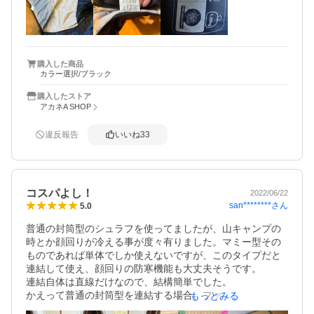
したが、人手も少なく限られた時間の中で一生懸命に丁寧
な対応を心掛けていらっしゃる素晴らしいお店だと思いま
す。（商品がいつ届くのかわからなかったので問い合わせ
をしたところ入荷待ちとのことで、カラーの変更を依頼す
ると即日対応していただき２日後には届きました）

購入した商品
カラー選択/ブラック
予約商品であることが少しわかりにくかった点と「お客様
購入したストア
は予約商品であることを承諾しましたよね？」といった印
アカネA SHOP
象を受けた点、連絡のやりとりに時間を使ってしまった点
があるので４点とさせていただきましたが、別の買い物だ
違反報告
いいね
33
ったら５点をつけていただろうと思います。信頼のできる
お店です。
コスパよし！
2022/06/22
san********
さん
5.0
普通の封筒型のシュラフを使ってましたが、山キャンプの
時とか顔回りが冷える事が度々有りました。マミー型その
ものであれば単体でしか使えないですが、このタイプだと
連結して使え、顔回りの防寒機能も大丈夫そうです。

連結自体は直線だけなので、結構簡単でした。

かえって普通の封筒型を連結する場合、ファスナーを半周
もっとみる
回さないといけないので、かみ込む可能性もありますし、