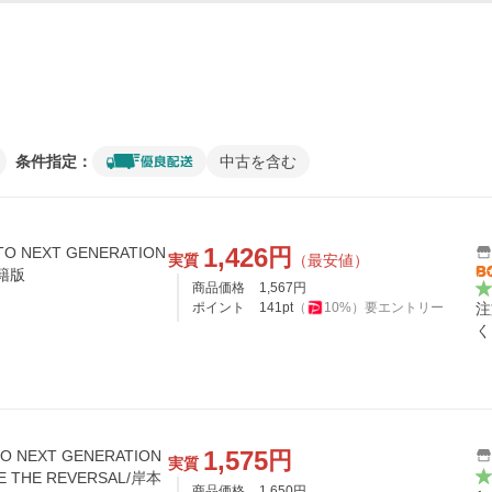
条件指定：
中古を含む
1,426
円
O NEXT GENERATION
実質
（最安値）
書籍版
商品価格
1,567
円
ポイント
141
pt
（
10
%）
要エントリー
注
く
1,575
円
O NEXT GENERATION
実質
E THE REVERSAL/岸本
商品価格
1,650
円