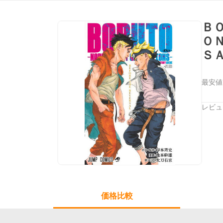
Ｂ
Ｏ
Ｓ
右
最安値
レビュ
価格比較