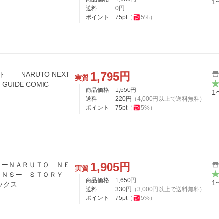
1
送料
0
円
ポイント
75
pt
（
5
%）
1,795
円
― ―NARUTO NEXT
実質
 GUIDE COMIC
商品価格
1,650
円
1
送料
220
円
（
4,000
円以上で送料無料）
ポイント
75
pt
（
5
%）
1,905
円
 ーＮＡＲＵＴＯ ＮＥ
実質
ＯＮＳー ＳＴＯＲＹ
商品価格
1,650
円
1
プコミックス
送料
330
円
（
3,000
円以上で送料無料）
ポイント
75
pt
（
5
%）