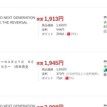
1,913
円
O NEXT GENERATION
実質
E THE REVERSAL
商品価格
1,650
円
4
送料
548
円
日
ポイント
285
pt
（
19
%）
1,945
円
 ーＮＡＲＵＴＯ ＮＥ
実質
ＮＳー /岸本斉史
商品価格
1,650
円
送料
370
円
（
3,500
円以上で送料無料）
最
ポイント
75
pt
（
5
%）
O NEXT GENERATION