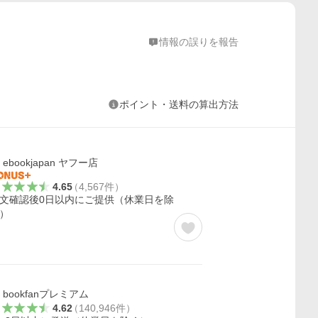
情報の誤りを報告
ポイント・送料の算出方法
ebookjapan ヤフー店
4.65
（
4,567
件
）
文確認後0日以内にご提供（休業日を除
）
bookfanプレミアム
4.62
（
140,946
件
）