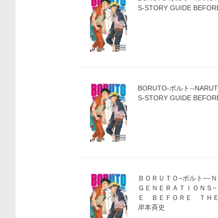
S-STORY GUIDE BEFOR
価格比較
BORUTO-ボルト--NARUT
S-STORY GUIDE BEFOR
ＢＯＲＵＴＯ−ボルト−
ＧＥＮＥＲＡＴＩＯＮＳ−
Ｅ ＢＥＦＯＲＥ ＴＨＥ
岸本斉史