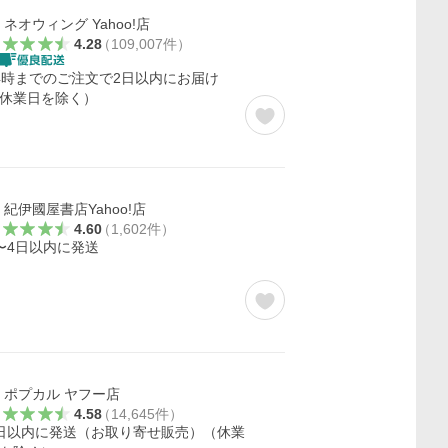
ネオウィング Yahoo!店
4.28
（
109,007
件
）
4時までのご注文で2日以内にお届け
休業日を除く）
紀伊國屋書店Yahoo!店
4.60
（
1,602
件
）
〜4日以内に発送
ポプカル ヤフー店
4.58
（
14,645
件
）
日以内に発送（お取り寄せ販売）（休業