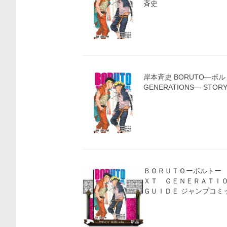
斉史
岸本斉史 BORUTO―ボルト
GENERATIONS― STORY
ＢＯＲＵＴＯーボルトー
ＸＴ ＧＥＮＥＲＡＴＩ
ＧＵＩＤＥ ジャン