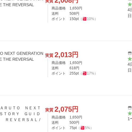
2,008
円
実質
E THE REVERSAL
商品価格
1,650
円
4
送料
508
円
日
ポイント
150
pt
（
10
%）
2,013
円
O NEXT GENERATION
実質
E THE REVERSAL
商品価格
1,650
円
4
送料
618
円
日
ポイント
255
pt
（
17
%）
2,075
円
−ＮＡＲＵＴＯ ＮＥＸＴ
実質
ＳＴＯＲＹ ＧＵＩＤ
商品価格
1,650
円
1
 ＲＥＶＥＲＳＡＬ /
送料
500
円
ポイント
75
pt
（
5
%）