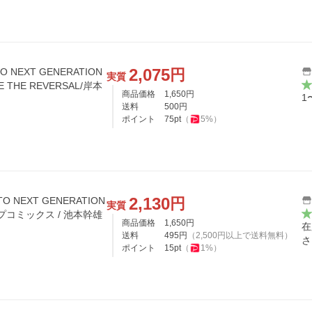
2,075
円
O NEXT GENERATION
実質
E THE REVERSAL/岸本
商品価格
1,650
円
1
送料
500
円
ポイント
75
pt
（
5
%）
2,130
円
O NEXT GENERATION
実質
ャンプコミックス / 池本幹雄
商品価格
1,650
円
在
送料
495
円
（
2,500
円以上で送料無料）
さ
ポイント
15
pt
（
1
%）