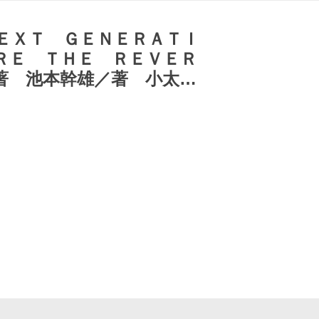
ＥＸＴ ＧＥＮＥＲＡＴＩ
ＲＥ ＴＨＥ ＲＥＶＥＲ
著 池本幹雄／著 小太刀