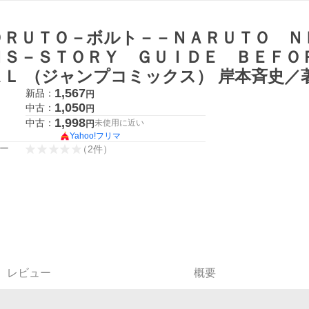
ＯＲＵＴＯ－ボルト－－ＮＡＲＵＴＯ Ｎ
ＮＳ－ＳＴＯＲＹ ＧＵＩＤＥ ＢＥＦＯ
ＡＬ （ジャンプコミックス） 岸本斉史／
京／著 集英社 ジャンプコミックス
1,567
新品：
円
1,050
中古：
円
1,998
中古：
未使用に近い
円
Yahoo!フリマ
ー
（
2
件
）
レビュー
概要