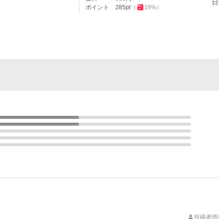
日
ポイント
285
pt
（
19
%）
投稿者情