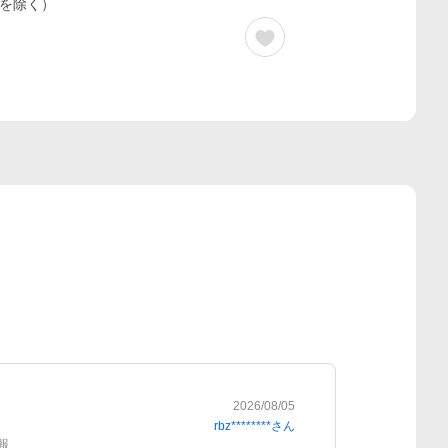
を除く）
2026/08/05
rbz********
さん
報