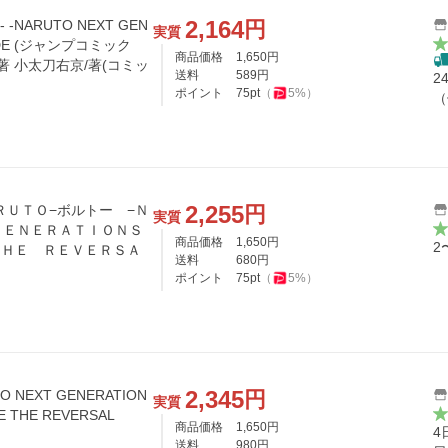
2,164
円
 -NARUTO NEXT GEN
実質
UIDE (ジャンプコミック
商品価格
1,650
円
/著 小太刀右京/著(コミッ
送料
589
円
2
ポイント
75
pt
（
5
%）
（
2,255
円
実質
ＧＥＮＥＲＡＴＩＯＮＳ
商品価格
1,650
円
2
ＴＨＥ ＲＥＶＥＲＳＡ
送料
680
円
ポイント
75
pt
（
5
%）
2,345
円
O NEXT GENERATION
実質
E THE REVERSAL
商品価格
1,650
円
4
送料
980
円