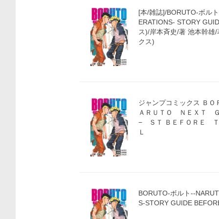
[本/雑誌]/BORUTO-ボルト-
ERATIONS- STORY G
ス)/岸本斉史/著 池本幹雄
クス)
ジャンプコミックス ＢＯＲＵＴＯ−ボルトー −Ｎ
ＡＲＵＴＯ ＮＥＸＴ 
− ＳＴ ＢＥＦＯＲＥ 
Ｌ
BORUTO-ボルト--NARUT
S-STORY GUIDE BEFOR