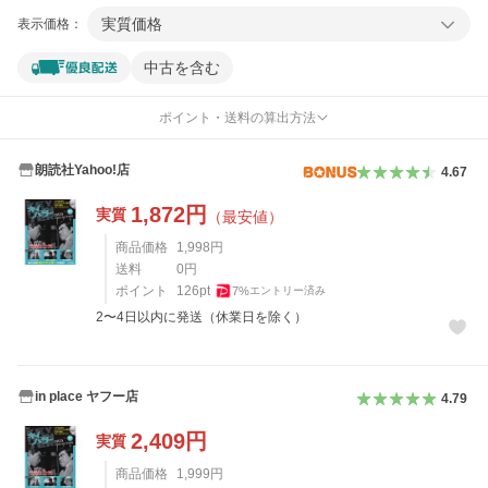
実質価格
表示価格：
中古を含む
ポイント・送料の算出方法
朗読社Yahoo!店
4.67
1,872
円
実質
（最安値）
商品価格
1,998
円
送料
0
円
ポイント
126
pt
7
%
エントリー済み
2〜4日以内に発送（休業日を除く）
in place ヤフー店
4.79
2,409
円
実質
商品価格
1,999
円