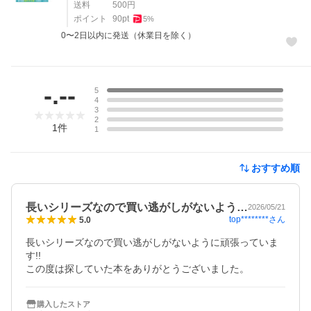
送料
500
円
ポイント
90
pt
5
%
0〜2日以内に発送（休業日を除く）
レビュー
-.--
5
4
3
2
1
件
1
おすすめ順
長いシリーズなので買い逃がしがないよう…
2026/05/21
top********
さん
5.0
長いシリーズなので買い逃がしがないように頑張っていま
す!!

この度は探していた本をありがとうございました。
購入したストア