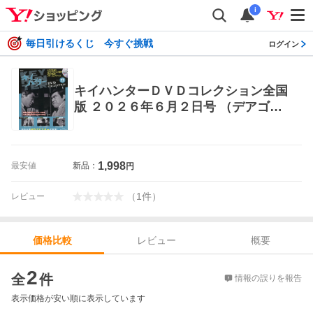
i
毎日引けるくじ 今すぐ挑戦
ログイン
キイハンターＤＶＤコレクション全国
版 ２０２６年６月２日号 （デアゴス
ティーニ・ジャパン） ワンテーママ
ガジン
1,998
最安値
新品：
円
（
1
件
）
レビュー
レビュー
概要
価格比較
価格比較
2
全
件
情報の誤りを報告
表示価格が安い順に表示しています