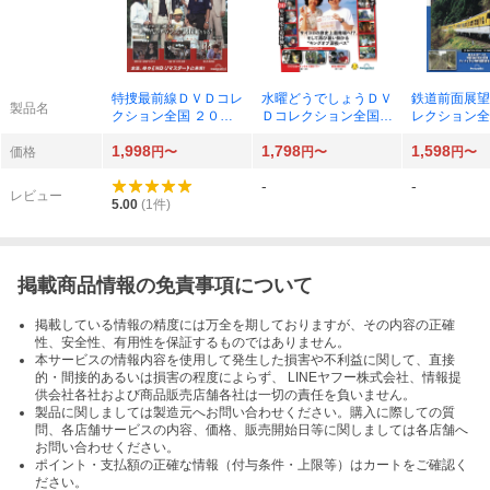
特捜最前線ＤＶＤコレ
水曜どうでしょうＤＶ
鉄道前面展望
製品名
クション全国 ２０２
Ｄコレクション全国版
レクション全
６年９月１日号 （デ
２０２６年９月１日号
０２６年９月
1,998
1,798
1,598
アゴスティーニ・ジャ
（デアゴスティーニ・
（デアゴステ
価格
円〜
円〜
円〜
パン）
ジャパン）
ジャパン）
-
-
レビュー
5.00
(
1
件)
掲載商品情報の免責事項について
掲載している情報の精度には万全を期しておりますが、その内容の正確
性、安全性、有用性を保証するものではありません。
本サービスの情報内容を使用して発生した損害や不利益に関して、直接
的・間接的あるいは損害の程度によらず、 LINEヤフー株式会社、情報提
供会社各社および商品販売店舗各社は一切の責任を負いません。
製品に関しましては製造元へお問い合わせください。購入に際しての質
問、各店舗サービスの内容、価格、販売開始日等に関しましては各店舗へ
お問い合わせください。
ポイント・支払額の正確な情報（付与条件・上限等）はカートをご確認く
ださい。