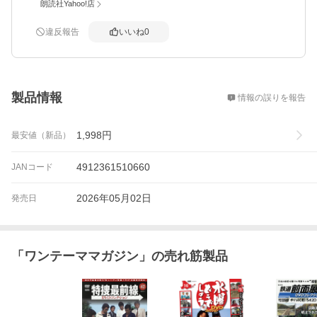
朗読社Yahoo!店
違反報告
いいね
0
概要
製品情報
情報の誤りを報告
1,998
円
最安値（新品）
4912361510660
JANコード
2026年05月02日
発売日
「
ワンテーママガジン
」の売れ筋製品