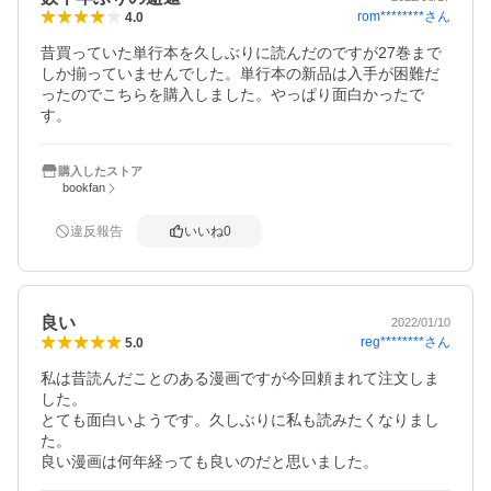
rom********
さん
4.0
昔買っていた単行本を久しぶりに読んだのですが27巻まで
しか揃っていませんでした。単行本の新品は入手が困難だ
ったのでこちらを購入しました。やっぱり面白かったで
す。
購入したストア
bookfan
違反報告
いいね
0
良い
2022/01/10
reg********
さん
5.0
私は昔読んだことのある漫画ですが今回頼まれて注文しま
した。

とても面白いようです。久しぶりに私も読みたくなりまし
た。

良い漫画は何年経っても良いのだと思いました。