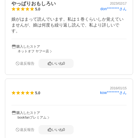
やっぱりおもしろい
2023/02/17
don********
さん
5.0
娘がはまって読んでいます。私は１巻くらいしか覚えてい
ませんが、娘は何度も繰り返し読んで、私より詳しいで
す。
購入したストア
ネットオフ ヤフー店
違反報告
いいね
0
2016/01/15
kow********
さん
5.0
購入したストア
bookfanプレミアム
違反報告
いいね
0