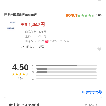
紀伊國屋書店Yahoo!店
4.60
1,447
円
実質
商品価格
803
円
送料
680
円
ポイント
36
pt
5
%
エントリー済み
2〜4日以内に発送
レビュー
4.50
5
4
3
2
6
件
1
おすすめ順
数十年ぶりの邂逅
2022/08/17