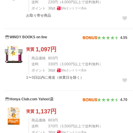
送料
220
円
（
4,000
円以上で送料無料）
ポイント
36
pt
5
%
エントリー済み
お取り寄せ商品
WINDY BOOKS on line
4.55
1,097
円
実質
商品価格
803
円
送料
330
円
（
3,000
円以上で送料無料）
ポイント
36
pt
5
%
エントリー済み
1〜3日以内に発送（休業日を除く）
Honya Club.com Yahoo!店
4.70
1,137
円
実質
商品価格
803
円
送料
370
円
（
3,500
円以上で送料無料）
ポイント
36
pt
5
%
エントリー済み