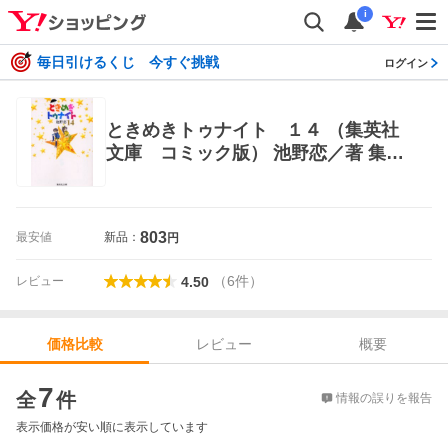
i
毎日引けるくじ 今すぐ挑戦
ログイン
ときめきトゥナイト １４ （集英社
文庫 コミック版） 池野恋／著 集英
社漫画文庫
803
最安値
新品：
円
（
6
件
）
レビュー
4.50
レビュー
概要
価格比較
価格比較
7
全
件
情報の誤りを報告
表示価格が安い順に表示しています