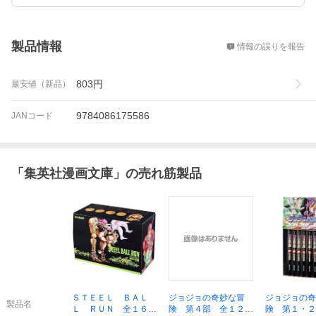
概要
製品情報
情報の誤りを報告
803
円
最安値（新品）
9784086175586
JANコード
「
集英社漫画文庫
」の売れ筋製品
ＳＴＥＥＬ ＢＡＬ
ジョジョの奇妙な冒
ジョジョの奇
製品名
Ｌ ＲＵＮ 全１６巻
険 第４部 全１２巻
険 第１・２