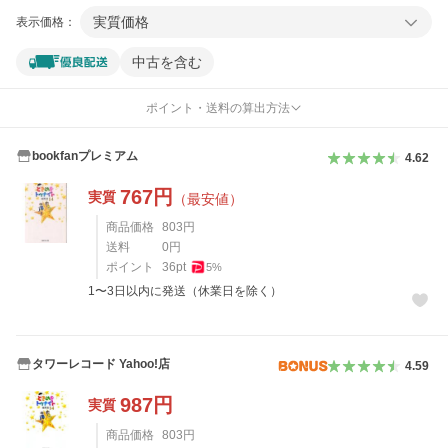
実質価格
表示価格：
中古を含む
ポイント・送料の算出方法
bookfanプレミアム
4.62
767
円
実質
（最安値）
商品価格
803
円
送料
0
円
ポイント
36
pt
5
%
1〜3日以内に発送（休業日を除く）
タワーレコード Yahoo!店
4.59
987
円
実質
商品価格
803
円