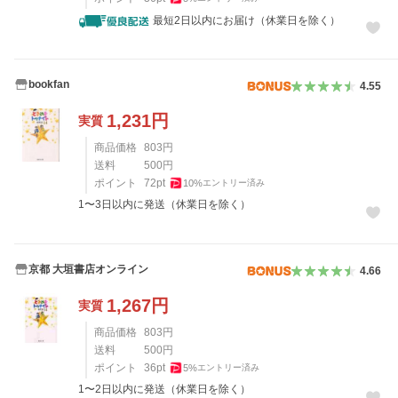
最短2日以内にお届け（休業日を除く）
bookfan
4.55
1,231
円
実質
商品価格
803
円
送料
500
円
ポイント
72
pt
10
%
エントリー済み
1〜3日以内に発送（休業日を除く）
京都 大垣書店オンライン
4.66
1,267
円
実質
商品価格
803
円
送料
500
円
ポイント
36
pt
5
%
エントリー済み
1〜2日以内に発送（休業日を除く）