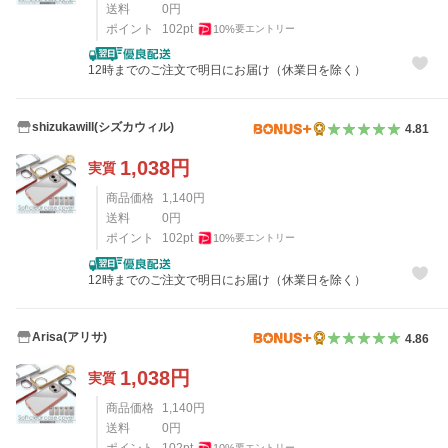
送料
0
円
ポイント
102
pt
10
%
要エントリー
12時までのご注文で明日にお届け（休業日を除く）
shizukawill(シズカウィル)
4.81
1,038
円
実質
商品価格
1,140
円
送料
0
円
ポイント
102
pt
10
%
要エントリー
12時までのご注文で明日にお届け（休業日を除く）
Arisa(アリサ)
4.86
1,038
円
実質
商品価格
1,140
円
送料
0
円
ポイント
102
pt
10
%
要エントリー