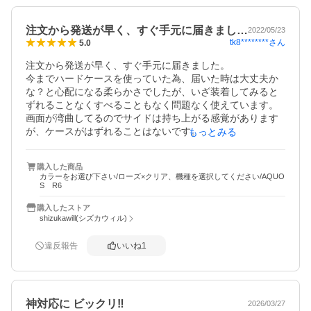
注文から発送が早く、すぐ手元に届きまし…
2022/05/23
tk8********
さん
5.0
注文から発送が早く、すぐ手元に届きました。

今までハードケースを使っていた為、届いた時は大丈夫か
な？と心配になる柔らかさでしたが、いざ装着してみると
ずれることなくすべることもなく問題なく使えています。

画面が湾曲してるのでサイドは持ち上がる感覚があります
が、ケースがはずれることはないです。

もっとみる
カメラの回りの部分に少し高さがあるので、置いても傷が
つきづらいのが嬉しいです！！

購入した商品
ピンクも派手ではなく可愛らしい色でお気に入りです。
カラーをお選び下さい/ローズ×クリア、機種を選択してください/AQUO
S R6
購入したストア
shizukawill(シズカウィル)
違反報告
いいね
1
神対応に ビックリ‼️
2026/03/27