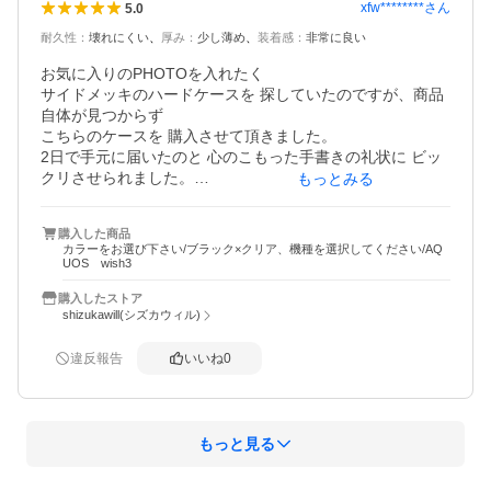
xfw********
さん
5.0
耐久性
：
壊れにくい
厚み
：
少し薄め
装着感
：
非常に良い
お気に入りのPHOTOを入れたく

サイドメッキのハードケースを 探していたのですが、商品
自体が見つからず

こちらのケースを 購入させて頂きました。

2日で手元に届いたのと 心のこもった手書きの礼状に ビッ
クリさせられました。

もっとみる
早速 装着してみて 思ってた以上の良さに 再度 ビックリ‼️

お値引きも入り とっても安価にも関わらず プレゼントま
購入した商品
で…。

カラーをお選び下さい/ブラック×クリア、機種を選択してください/AQ
機種変した際は、こちらでの購入決定‼️

UOS wish3
レビュー投稿のプレゼント、楽しみに 待っております。

購入したストア
shizukawill(シズカウィル)
違反報告
いいね
0
もっと見る