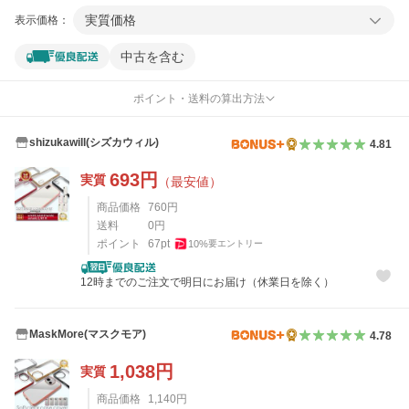
実質価格
表示価格：
中古を含む
ポイント・送料の算出方法
shizukawill(シズカウィル)
4.81
693
円
実質
（最安値）
商品価格
760
円
送料
0
円
ポイント
67
pt
10
%
要エントリー
12時までのご注文で明日にお届け（休業日を除く）
MaskMore(マスクモア)
4.78
1,038
円
実質
商品価格
1,140
円