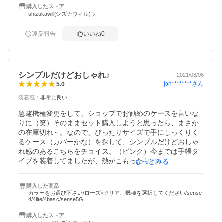
購入したストア
が押しにくいです。

shizukawill(シズカウィル)
普通に押すだけの、切る時などは問題ありませんよ！！😊

違反報告
いいね
0
手帳型やケース無しでも使ってましたが、普段使うのに一
番快適で可愛いケースです♪
シンプルだけどおしゃれ♪
2021/08/06
joh********
さん
5.0
装着感
：
非常に良い
急遽機種変更をして、ショップでお勧めのケースを言いな
りに（笑）そのままセット購入しようと思ったら、まさか
の在庫切れ～。なので、ぴったりサイズで手にしっくりく
るケース（カバーかな）を探して、シンプルだけどおしゃ
れ感のあるこちらをチョイス。（ピンク）今までは手帳タ
イプを装着してましたが、熱がこもったりの心配もあるの
もっとみる
で、今回は違うタイプのこちらにしました。すぐに届き早
速装着してみましたが、バッチリです*^^*程よいハード加減
購入した商品
ですが、脱着もスムーズで扱いやすいです。ありがとうご
カラーをお選び下さい/ローズ×クリア、機種を選択してください/sense
ざいました！
4/4lite/4basic/sense5G
購入したストア