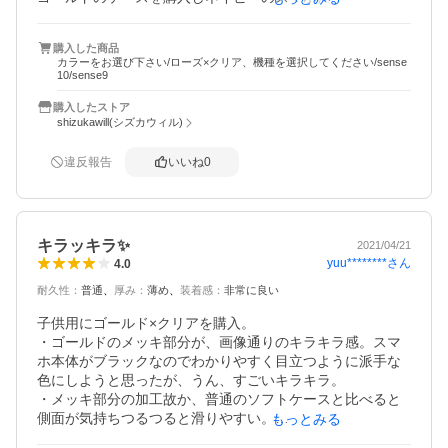
色合いもすごく良く、高級感が出ました♪

友達に「豪華なスマホあるんだね」って言われました。

購入した商品
ケースとの一体化が自然でそういうスマホがあると思った
カラーをお選び下さい/ローズ×クリア、機種を選択してください/sense
らしいです笑

10/sense9
母はローズにして、ペールピンクのスマホに装着しました
購入したストア
が、こちらも上品ですっごく可愛い色合いになりました。

shizukawill(シズカウィル)
柔らかいので装着も簡単、しっかりフィットします。

充電も何の問題もありません。

違反報告
いいね
0
耐久性はまだわかりませんが、今のところ傷も全然ついて
おらず、壊れそうにないです。

今後変色とかする可能性も考えて、予備でもう1個買ってお
こうかなーと思うくらい気に入っています！
キラッキラ✨
2021/04/21
yuu********
さん
4.0
耐久性
：
普通
厚み
：
薄め
装着感
：
非常に良い
子供用にゴールド×クリアを購入。

・ゴールドのメッキ部分が、画像通りのキラキラ感。スマ
ホ本体がブラックなのでわかりやすく目立つように派手な
色にしようと思ったが、うん、すごいキラキラ。

・メッキ部分の加工故か、普通のソフトケースと比べると
側面が気持ちつるつると滑りやすい。

もっとみる
・ボタン部分が硬めで、やや押しにくい。（比較対象：EL