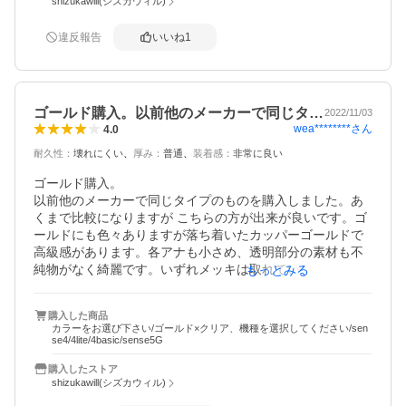
shizukawill(シズカウィル)
違反報告
いいね
1
ゴールド購入。以前他のメーカーで同じタ…
2022/11/03
wea********
さん
4.0
耐久性
：
壊れにくい
厚み
：
普通
装着感
：
非常に良い
ゴールド購入。

以前他のメーカーで同じタイプのものを購入しました。あ
くまで比較になりますが こちらの方が出来が良いです。ゴ
ールドにも色々ありますが落ち着いたカッパーゴールドで
高級感があります。各アナも小さめ、透明部分の素材も不
純物がなく綺麗です。いずれメッキは取れていくでしょう
もっとみる
がこのお値段ならアリだと思います。

※2023年8月追記

購入した商品
購入後からずっと装着したままですが、メッキのはがれは
カラーをお選び下さい/ゴールド×クリア、機種を選択してください/sen
全然ナシ！擦れキズもほぼつきません。

se4/4lite/4basic/sense5G
別色で購入する機会があったらまたこちらの商品にするつ
購入したストア
もりです。
shizukawill(シズカウィル)