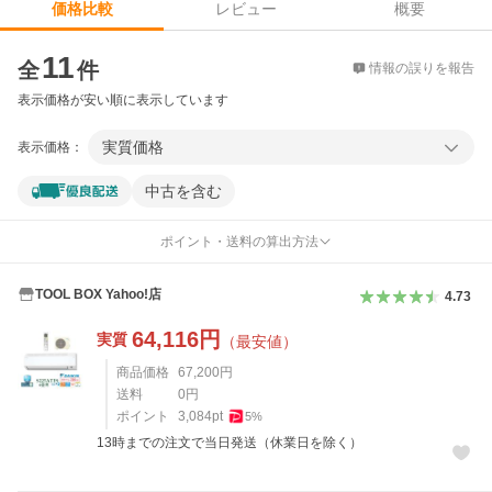
レビュー
概要
価格比較
価格比較
11
全
件
情報の誤りを報告
表示価格が安い順に表示しています
実質価格
表示価格：
中古を含む
ポイント・送料の算出方法
TOOL BOX Yahoo!店
4.73
64,116
円
実質
（最安値）
商品価格
67,200
円
送料
0
円
ポイント
3,084
pt
5
%
13時までの注文で当日発送（休業日を除く）