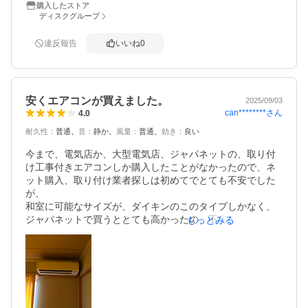
購入したストア
効果はわかりません。最近のエアコンは安いシリーズでも
ディスクグループ
機能があるようですが、正直冷房暖房が効けば高機能モデ
ルはいらないように思います。いらない機能で壊れたと
違反報告
いいね
0
き、修理代が高いのが欠点です。保険はぺいぺい保険を5年
保証で入れました。家電量販店で購入するよりお得に購入
できました。
安くエアコンが買えました。
2025/09/03
can********
さん
4.0
耐久性
：
普通
音
：
静か
風量
：
普通
効き
：
良い
今まで、電気店か、大型電気店、ジャパネットの、取り付
け工事付きエアコンしか購入したことがなかったので、ネ
ット購入、取り付け業者探しは初めてでとても不安でした
が、

和室に可能なサイズが、ダイキンのこのタイプしかなく、
ジャパネットで買うととても高かったの、不安な気持ち良
もっとみる
くながら、こちらで購入。

業者は、別で探す作戦を初めて経験しました。

お値段は、だいぶん安くついて、とてもよきだたで。

配送も、別の口コミで、箱が凹んでるとか、書き込みがあ
ったので不安でしたが、きちんと梱包して、注意シールも
貼ってました。
