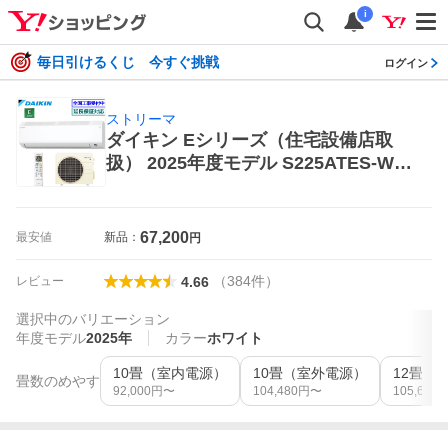
i
毎日引けるくじ 今すぐ挑戦
ログイン
ストリーマ
ダイキン Eシリーズ（住宅設備店取
扱） 2025年度モデル S225ATES-W
（ホワイト） ストリーマ 家庭用エア
コン
67,200
最安値
新品：
円
（
384
件
）
レビュー
4.66
選択中のバリエーション
年度モデル
2025年
カラー
ホワイト
10畳（室内電源）
10畳（室外電源）
12畳（
畳数のめやす
92,000
円〜
104,480
円〜
105,699