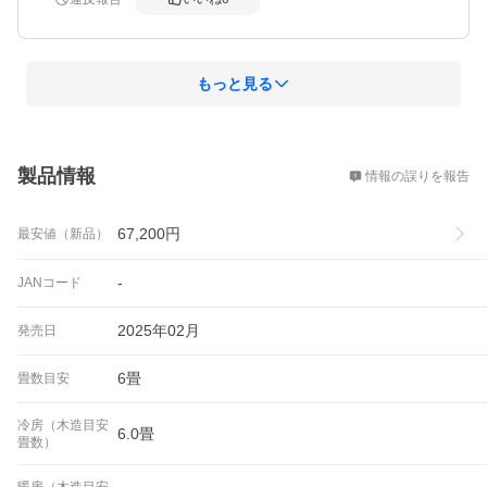
あとは耐久性に期待しています!
もっと見る
概要
製品情報
情報の誤りを報告
67,200
円
最安値（新品）
-
JANコード
2025年02月
発売日
6畳
畳数目安
冷房（木造目安
6.0畳
畳数）