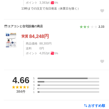
ポイント
3,383
pt
5
%
13時までの注文で当日発送（休業日を除く）
エアコンと住宅設備の商店
2.33
84,248
円
実質
商品価格
88,300
円
送料
0
円
ポイント
4,052
pt
5
%
レビュー
4.66
5
4
3
2
384
件
1
おすすめ順