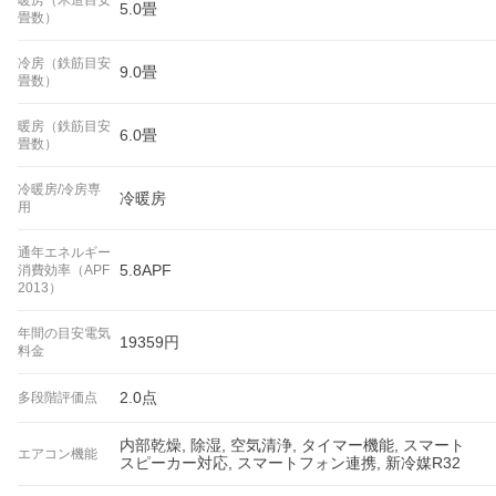
暖房（木造目安
5.0畳
畳数）
冷房（鉄筋目安
9.0畳
畳数）
暖房（鉄筋目安
6.0畳
畳数）
冷暖房/冷房専
冷暖房
用
通年エネルギー
5.8APF
消費効率（APF
2013）
年間の目安電気
19359円
料金
2.0点
多段階評価点
内部乾燥, 除湿, 空気清浄, タイマー機能, スマート
エアコン機能
スピーカー対応, スマートフォン連携, 新冷媒R32