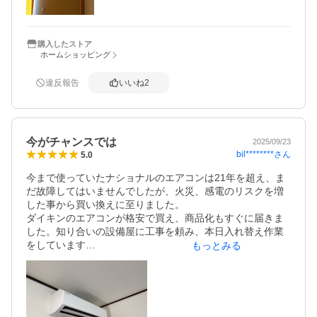
ただ、間の悪いことに、取り付けてもらったら、初期不良
と発覚し、すぐ翌日、ダイキンに来てもらって、きちんと
動く様になリました。

上手にすれば、お値段を安くダイキン商品で過ごす事が出
購入したストア
ホームショッピング
来ます。
違反報告
いいね
2
今がチャンスでは
2025/09/23
bil********
さん
5.0
今まで使っていたナショナルのエアコンは21年を超え、ま
だ故障してはいませんでしたが、火災、感電のリスクを増
した事から買い換えに至りました。

ダイキンのエアコンが格安で買え、商品化もすぐに届きま
した。知り合いの設備屋に工事を頼み、本日入れ替え作業
をしています

もっとみる
ダイキンの最近エアコンは、非常にスタイリッシュでスリ
ムになりカッコいいです

使いがってはこれからにはなりますが、非常に満足してい
ます

2027年からエアコンは新基準になり価格設定が上がるの