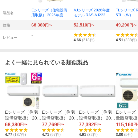
Eシリーズ（住宅設備
AJシリーズ 2026年度
TLシリーズ R
製品名
店取扱） 2026年度モ
モデル RAS-AJ2226S
5TL（W）
デル S226ATES-W
-W（スターホワイ
68,380
52,510
49,290
（ホワイト）
ト）
価格
円〜
円〜
円〜
-
レビュー
4.66
(
318
件)
4.51
(
338
件)
よく一緒に見られている類似製品
Eシリーズ（住宅
Eシリーズ（住宅
Eシリーズ（住宅
Eシリーズ
設備店取扱） 2026
設備店取扱） 2025
設備店取扱） 2026
量販店取扱）
年度モデル S226A
年度モデル S255A
年度モデル S256A
年度モデル 
68,380
77,769
77,392
115,160
円〜
円〜
円〜
円
TES-W（ホワイ
TES-W（ホワイ
TES-W（ホワイ
AES-W（
4.77
(
137
件)
4.71
(
97
件)
4.91
(
32
件)
3.80
(
5
件)
ト）
ト）
ト）
ト）