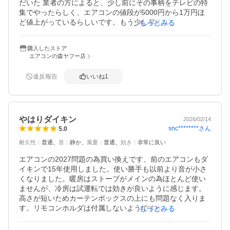
だいた 業者の方によると、少し前にその事柄をテレビの特
集でやったらしく、エアコンの値段が5000円から1万円ほ
ど値上がっているらしいです。もう少し早く気がつけたら
もっとみる
 安く出費を抑えられたので 悔しいです。冬はオイルヒータ
ーや 床暖房で過ごしているので エアコンの使用はないので
購入したストア
すが、夏場は24時間つけっぱなしで部屋の温度差をなくし
エアコンの森ヤフー店
 快適な生活ができるのがとてもありがたいご時世です。し
かも ダイキンは丈夫でメンテナンスがしやすく クリーニン
違反報告
いいね
1
グ もしやすいみたいで 業者の方も 購入するなら ダイキン
か三菱電機らしいです。三菱重工のビーバーではないです
よ。三菱電機 霧ヶ峰らしいです。
やはりダイキン
2026/02/14
snc********
さん
5.0
耐久性
：
普通
音
：
静か
風量
：
普通
効き
：
非常に良い
エアコンの2027問題の為買い換えです、前のエアコンもダ
イキンで15年使用しました。使い勝手も以前より音が小さ
くなりました。暖房はストーブがメインの為ほとんど使い
ませんが、冷房は試運転では効きが良いように感じます。
高さが短いためカーテンボックスの上にも問題なく入りま
す。リモコンホルダは付属しないようですが、以前のホル
もっとみる
ダーがそのまま使用出来ました。抗ウイルスフィルター が
付いているようなので、空気清浄機能があるようですが、