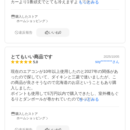
カーより1番頑丈でとても冷えますよ！て褒めてました。北
もっとみる
海道から届いたので初期不良とか大丈夫かな？て少し心配
でしたが無事に設置も完了して一安心です。設置が10月に
購入したストア
なってしまい本格的な冷房の使用は来年になりそうですが
ホームショッピング
大活躍を期待します！
違反報告
いいね
0
とてもいい商品です
2025/10/05
soy********
さん
5.0
現在のエアコンが10年以上使用したのと2027年の関係があ
ったので探していて、ダイキンと三菱で迷いましたが、こ
の商品が良さそうなので北海道のお店ということもあり購
入しました。

ポイントも使用して5万円以内で購入できたし、室外機もぐ
るりとダンボールが巻かれていたのでキズ防止で良かった
もっとみる
です！

本日取り付けしまして冷房を入れてみたら寒いくらいの風
購入したストア
がきたので購入して大正解でした。

ホームショッピング
今回窓上に取り付けしたので高さに余裕がなかったので250
ミリというところも良かったです。

違反報告
いいね
0