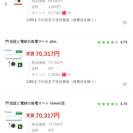
商品価格
69,080
円
送料
3,000
円
ポイント
3,171
pt
5
%
12時までの注文で当日発送（休業日を除く）
住設と電材の洛電マート plus
4.74
70,317
円
実質
商品価格
73,700
円
送料
0
円
ポイント
3,383
pt
5
%
13時までの注文で当日発送（休業日を除く）
住設と電材の洛電マート Yahoo!店
4.70
70,317
円
実質
商品価格
73,700
円
送料
0
円