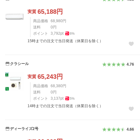
65,188
円
実質
商品価格
68,980
円
送料
0
円
ポイント
3,792
pt
6
%
15時までの注文で当日発送（休業日を除く）
クラシール
4.76
65,243
円
実質
商品価格
68,380
円
送料
0
円
ポイント
3,137
pt
5
%
14時までの注文で当日発送（休業日を除く）
ディーライズ2号
4.66