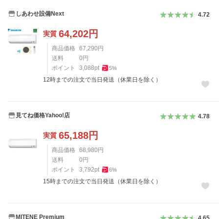
しあわせ設備Next
4.72
64,202
円
実質
商品価格
67,290
円
送料
0
円
ポイント
3,088
pt
5
%
12時までの注文で当日発送（休業日を除く）
見てね価格Yahoo!店
4.78
65,188
円
実質
商品価格
68,980
円
送料
0
円
ポイント
3,792
pt
6
%
15時までの注文で当日発送（休業日を除く）
MITENE Premium
4.65