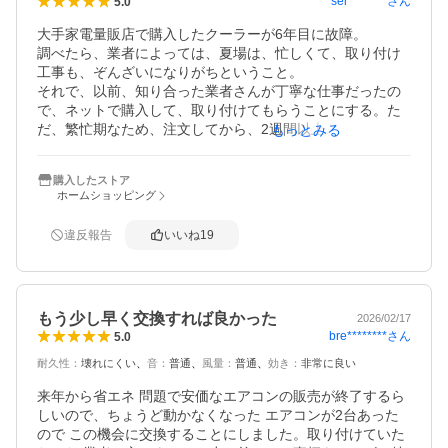
sei********
さん
5.0
し、乾燥させ、カビやニオイを抑えてくれる機能はこれま
たズボラな私向けで有り難いです。

大手家電量販店で購入したクーラーが6年目に故障。

安価なうちに良いものに買い替えができて大満足です。

調べたら、業者によっては、夏場は、忙しくて、取り付け
使い始めたばかりで、耐久性はわかりません。長持ちして
工事も、ぞんざいになりがちということ。

くれるといいなぁと期待しています。
それで、以前、知り合った業者さんが丁寧な仕事だったの
で、ネットで購入して、取り付けてもらうことにする。た
だ、繁忙期なため、注文してから、2週間以上、待つことに
もっとみる
なった。

取り付けにかかった時間は約3時間。以前の量販店の業者
購入したストア
は、1時間ほどだった。

ホームショッピング
一概に、時間が長ければよいというわけではないだろう
が、実際、取り外しの時に、接合部分に隙間があったか何
違反報告
いいね
19
かで、ここから冷媒が漏れたのだろうということ。また、
夏場の量販店の仕事では、無理はないところもあるが、他
の部分も雑な仕事だったということを言っていた。

ダイキンは、業者の評判もよいので、購入。量販店では、
もう少し早く交換すれば良かった
ダイキンは高かったので、このような安価な価格で購入で
2026/02/17
bre********
さん
5.0
きたのはほんとうによかった。

今日つけたばかりなので、本体の違いはよくわからない
耐久性
：
壊れにくい
音
：
普通
風量
：
普通
効き
：
非常に良い
が、安価なわりに、リモコンのつくりがよく、使いやすか
ったので、本体もよいものではないかと期待している。
来年から省エネ 問題で安価なエアコンの販売が終了するら
しいので、ちょうど動かなくなった エアコンが2台あった
ので この機会に交換することにしました。取り付けていた