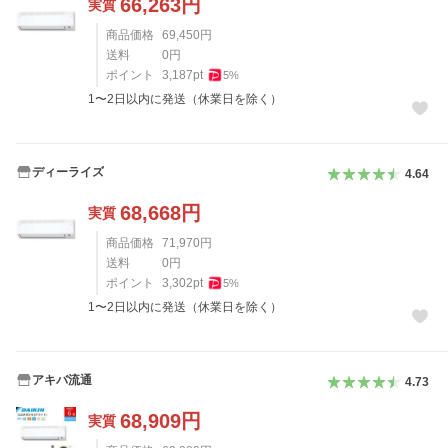
66,263
円
実質
商品価格
69,450
円
送料
0
円
ポイント
3,187
pt
5
%
1〜2日以内に発送（休業日を除く）
ディーライズ
4.64
68,668
円
実質
商品価格
71,970
円
送料
0
円
ポイント
3,302
pt
5
%
1〜2日以内に発送（休業日を除く）
アキバ流通
4.73
68,909
円
実質