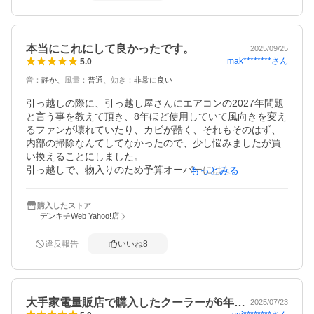
ということで、必然的に量販店モデルでなく、この製品に
なりました。

リサーチのつもりで量販各店を回って話を聞いてみました
が、各メーカー派遣員が自社製品以外に勧められる製品は
本当にこれにして良かったです。
2025/09/25
ダイキンというのは共通していました。
mak********
さん
5.0
音
：
静か
風量
：
普通
効き
：
非常に良い
引っ越しの際に、引っ越し屋さんにエアコンの2027年問題
と言う事を教えて頂き、8年ほど使用していて風向きを変え
るファンが壊れていたり、カビが酷く、それもそのはず、
内部の掃除なんてしてなかったので、少し悩みましたが買
い換えることにしました。

引っ越しで、物入りのため予算オーバーにはなりました
もっとみる
が、今は私自身の勇気ある決断に満足しています。

ダイキンさんは企業向けではよく見かけましたが、家庭用
購入したストア
があるとは知りませんでした。

デンキチWeb Yahoo!店
色々調べても、取り付け工事の方も、やはりダイキンが一
番だと。

違反報告
いいね
8
リモコンの機能はたくさんあり、太い字で書かれているの
でとても見やすく分かりやすいです。

いきなり自動運転でお任せしています。

特に空気をきれいにしてくれるストリーマー空気清浄は喘
大手家電量販店で購入したクーラーが6年…
息の私には有り難いですし、エアコン内部の汚れを落と
2025/07/23