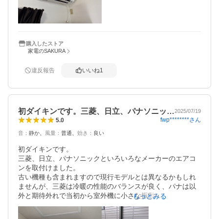
で、今年か来年早めに交換することをおすすめします。こ
んな安くは買えなくなりますよ

また来年は、駆け込みも予想され、最後価格も少し上がる
かもしれないです。チャンスは今です
購入したストア
家電のSAKURA
違反報告
いいね
1
初ダイキンです。三菱、日立、パナソニッ…
2025/07/19
fwp********
さん
5.0
音
：
静か
風量
：
普通
効き
：
良い
初ダイキンです。

三菱、日立、パナソニックといろいろなメーカーのエアコ
ンを取付けました。

古い機種も含まれますので現行モデルとは異なるかもしれ
ませんが、三菱は冷暖の性能のバランスが良く、パナは以
外と期待外れで当初から室外機に小さな振動が発生しま
もっとみる
す。コストダウンの影響かもしれません。

日立は暖房能力に優れますが、室外機の熱交換器の霜取り