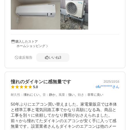
に他メーカーより時間がかかるように感じます。

今回のダイキンは地元業者に取付依頼をして使い始めてわ
ずかですが、非常に静かで充分に室内を冷やすことができ
ます。

冷房は期待通りでした。

商品の発送梱包状態も問題なく、2025年モデルが格安に購
入できて非常に満足でした。
購入したストア
ホームショッピング
違反報告
いいね
3
憧れのダイキンに感無量です
2025/10/16
ofu********
さん
5.0
耐久性
：
壊れにくい
音
：
静か
風量
：
強い
効き
：
非常に良い
50年ぶりにエアコン買い替えました。家電量販店では本体
と標準工事と電気回路工事でかなり高額になる為、商品と
工事を別々に依頼してかなり費用がおさえられました。
前々から憧れてたダイキンのエアコンが安く手に入って感
無量です。設置業者さんもダイキンのエアコンは他のメー