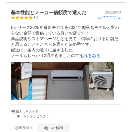
基本性能とメーカー信頼度で選んだ
2025/06/04
qzs********
さん
5.0
Eシリーズ2025年最新モデルを2024年型落ちモデルと変わ
らない金額で提供している良いお店です！

商品説明やストアページなどを見て、信頼のおける店舗だ
と思えることもこちらを選んだ決め手です。

配送は、案内の通りに届きました。

メールもしっかり2通届きましたので安心できました。

もっとみる
ただ、室内機の梱包が左右に施してなかったので、届いた
時に発泡スチロールが割れていて、商品に響いていないか
心配しました（大丈夫でした）。室外機はしっかり梱包さ
れていたのに対し、室内機は簡単な梱包だったので、倉庫
内でなのか、ヤマト運輸の配送中でなのかわかりません
が、脇をぶつけてしまったのでしょうが、気を付けて欲し
いですね。

この製品を選んだ理由は、

・取り付ける壁のスペースから、高さがコンパクトなもの

購入したストア
ホームショッピング
・2階から1階への立ちおろし、更に延長し廻して室外機を
置かなければならないので、長尺配管で余裕が持てること

・信頼のおけるメーカー

違反報告
いいね
24