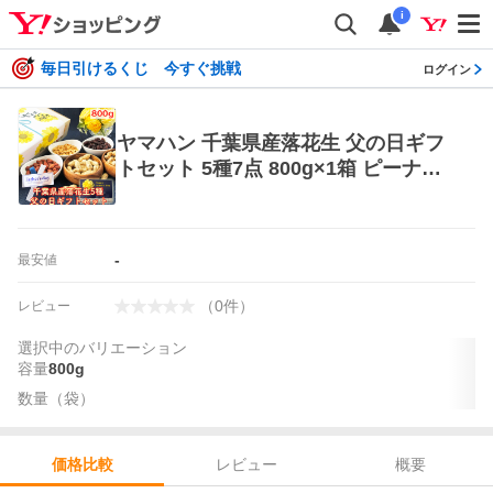
i
毎日引けるくじ 今すぐ挑戦
ログイン
ヤマハン 千葉県産落花生 父の日ギフ
トセット 5種7点 800g×1箱 ピーナッ
ツ、落花生
-
最安値
（
0
件
）
レビュー
選択中のバリエーション
容量
800g
数量（袋）
レビュー
概要
価格比較