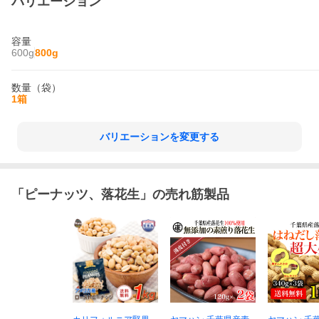
バリエーション
容量
600g
800g
数量（袋）
1箱
バリエーションを変更する
「
ピーナッツ、落花生
」の売れ筋製品