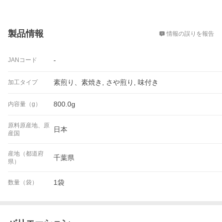
概要
製品情報
情報の誤りを報告
-
JANコード
素煎り、素焼き, さや煎り, 味付き
加工タイプ
800.0g
内容量（g）
原料原産地、原
日本
産国
産地（都道府
千葉県
県）
1袋
数量（袋）