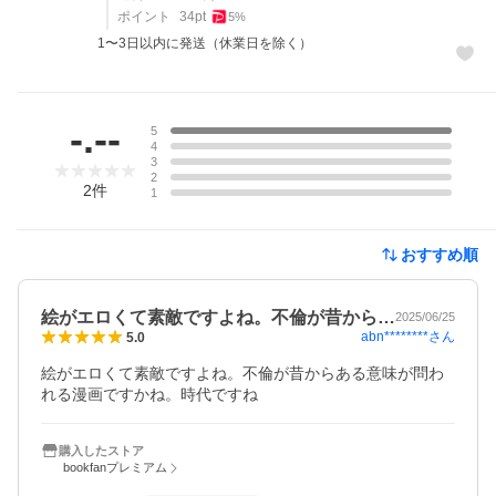
ポイント
34
pt
5
%
1〜3日以内に発送（休業日を除く）
レビュー
-.--
5
4
3
2
2
件
1
おすすめ順
絵がエロくて素敵ですよね。不倫が昔から…
2025/06/25
abn********
さん
5.0
絵がエロくて素敵ですよね。不倫が昔からある意味が問わ
れる漫画ですかね。時代ですね
購入したストア
bookfanプレミアム