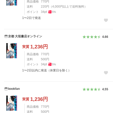
商品価格
770
円
送料
220
円
（
4,000
円以上で送料無料）
ポイント
34
pt
5
%
1〜2日で発送
京都 大垣書店オンライン
4.66
1,236
円
実質
商品価格
770
円
送料
500
円
ポイント
34
pt
5
%
1〜2日以内に発送（休業日を除く）
bookfan
4.55
1,236
円
実質
商品価格
770
円
送料
500
円