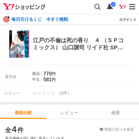
i
毎日引けるくじ 今すぐ挑戦
ログイン
江戸の不倫は死の香り ４ （ＳＰコ
ミックス） 山口譲司 リイド社 SPコ
ミックス
770
新品：
円
最安値
581
中古：
円
（
2
件
）
レビュー
レビュー
概要
価格比較
価格比較
4
全
件
情報の誤りを報告
表示価格が安い順に表示しています