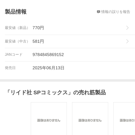
概要
製品情報
情報の誤りを報告
770
円
最安値（新品）
581
円
最安値（中古）
9784845869152
JANコード
2025年06月13日
発売日
「
リイド社 SPコミックス
」の売れ筋製品