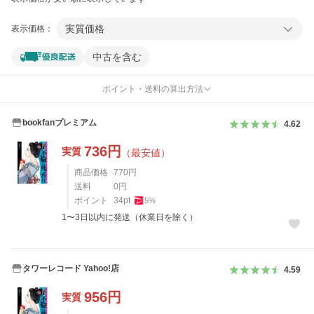
実質価格
表示価格：
中古を含む
ポイント・送料の算出方法
bookfanプレミアム
4.62
736
円
実質
（最安値）
商品価格
770
円
送料
0
円
ポイント
34
pt
5
%
1〜3日以内に発送（休業日を除く）
タワーレコード Yahoo!店
4.59
956
円
実質