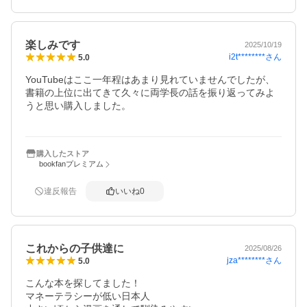
楽しみです
2025/10/19
i2t********
さん
5.0
YouTubeはここ一年程はあまり見れていませんでしたが、
書籍の上位に出てきて久々に両学長の話を振り返ってみよ
うと思い購入しました。

購入したストア
bookfanプレミアム
違反報告
いいね
0
これからの子供達に
2025/08/26
jza********
さん
5.0
こんな本を探してました！

マネーテラシーが低い日本人
