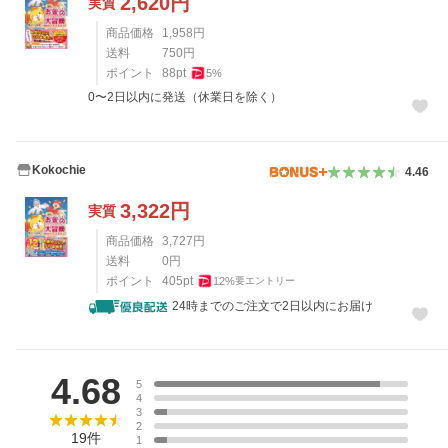
2,620
円
実質
商品価格
1,958
円
送料
750
円
ポイント
88
pt
5
%
0〜2日以内に発送（休業日を除く）
Kokochie
4.46
3,322
円
実質
商品価格
3,727
円
送料
0
円
ポイント
405
pt
12
%
要エントリー
24時までのご注文で2日以内にお届け
レビュー
4.68
5
4
3
2
19
件
1