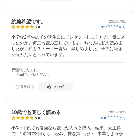
続編希望です。
2026/07/01
zos********
さん
5.0
小学校2年生の子の誕生日にプレゼントしましたが、気に入
ったのか、何度も読み直しています。ちなみに私も読みま
したが、私もストーリー含め、楽しめました。子供は続き
が読みたいと言っています。
購入したストア
bookfanプレミアム
違反報告
いいね
0
10歳でも楽しく読める
2025/09/28
sur********
さん
5.0
小5の子供でも漫画なら読むだろうと購入。結果、大正解
で、1週間で3回くらい読み、株を買いたい、事業しようか