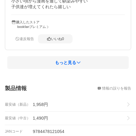
小さい頃から漫画を通して馴染みやすい

子供達が増えてくれたら嬉しい
購入したストア
bookfanプレミアム
違反報告
いいね
0
もっと見る
概要
製品情報
情報の誤りを報告
1,958
円
最安値（新品）
1,490
円
最安値（中古）
9784478121054
JANコード