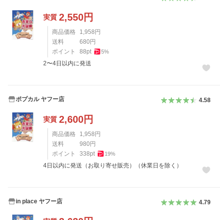
2,550
円
実質
商品価格
1,958
円
送料
680
円
ポイント
88
pt
5
%
2〜4日以内に発送
ポプカル ヤフー店
4.58
2,600
円
実質
商品価格
1,958
円
送料
980
円
ポイント
338
pt
19
%
4日以内に発送（お取り寄せ販売）（休業日を除く）
in place ヤフー店
4.79