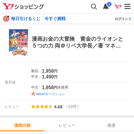
i
毎日引けるくじ 今すぐ挑戦
ログイン
漫画お金の大冒険 黄金のライオンと
５つの力 両＠リベ大学長／著 マネー
プランの本その他
1,958
新品：
円
1,490
中古：
円
最安値
1,958
中古：
未使用
円
Yahoo!オークション
（
19
件
）
レビュー
4.68
レビュー
概要
価格比較
価格比較