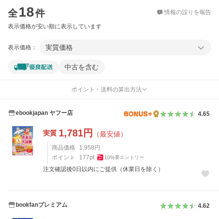
18
全
件
情報の誤りを報告
表示価格が安い順に表示しています
実質価格
表示価格：
中古を含む
ポイント・送料の算出方法
ebookjapan ヤフー店
4.65
1,781
円
実質
（最安値）
商品価格
1,958
円
ポイント
177
pt
10
%
要エントリー
注文確認後0日以内にご提供（休業日を除く）
bookfanプレミアム
4.62