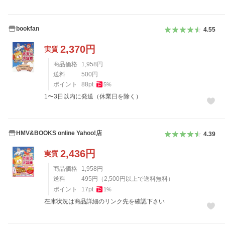
bookfan
4.55
2,370
円
実質
商品価格
1,958
円
送料
500
円
ポイント
88
pt
5
%
1〜3日以内に発送（休業日を除く）
HMV&BOOKS online Yahoo!店
4.39
2,436
円
実質
商品価格
1,958
円
送料
495
円
（
2,500
円以上で送料無料）
ポイント
17
pt
1
%
在庫状況は商品詳細のリンク先を確認下さい