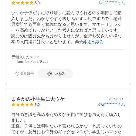
bac********
さん
5.0
いつか子供が手に取り勝手に読んでくれるのを期待して購
入しました。わかりやすく親しみやすい絵ですので、老若
男女誰でも面白く勉強になると思います。マネーリテラシ
ーを高めてしっかりとした考えになればと思っています。
読むのは随分先かも分かりませんが、金持ち父さんの様な
本の入門編には良いと思います。商売人を目指す人はとて
もっとみる
も参考になるんじゃないでしょうか。
購入したストア
bookfanプレミアム
違反報告
いいね
2
まさかの小学生に大ウケ
2025/10/11
qwn********
さん
5.0
自分の意識を高めるため及び子供に学びを与えたく購入し
ました。

正直、子供には興味ないと言われるかなーと思っていたの
ですが、意外にも中身のギャグセンスが小学生にハマった