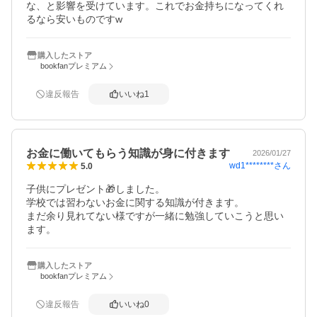
な、と影響を受けています。これでお金持ちになってくれ
るなら安いものですw
購入したストア
bookfanプレミアム
違反報告
いいね
1
お金に働いてもらう知識が身に付きます
2026/01/27
wd1********
さん
5.0
子供にプレゼント🎁しました。

学校では習わないお金に関する知識が付きます。

まだ余り見れてない様ですが一緒に勉強していこうと思い
ます。
購入したストア
bookfanプレミアム
違反報告
いいね
0