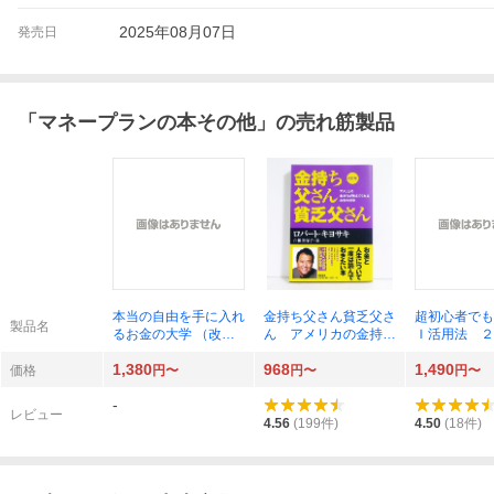
2025年08月07日
発売日
「
マネープランの本その他
」の売れ筋製品
本当の自由を手に入れ
金持ち父さん貧乏父さ
超初心者でも
製品名
るお金の大学 （改訂
ん アメリカの金持ち
Ｉ活用法 ２
版） 両＠リベ大学長
が教えてくれるお金の
３０万円を実
1,380
968
1,490
／著
哲学 （改訂版） ロバ
あべむつき／
価格
円〜
円〜
円〜
ート・キヨサキ／著
-
白根美保子／訳
レビュー
4.56
(
199
件)
4.50
(
18
件)