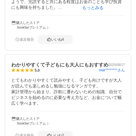
ようで、完読すると共にある程度はお金のことも学び投資
にも興味を持ちました。

もっとみる
もちろん大人が読んでも勉強になりますし、思わぬ効果を
購入したストア
もたらした本書はとても安い買い物になりました。
bookfanプレミアム
違反報告
いいね
4
わかりやすくて子どもにも大人にもおすすめ
2025/08/17
mar********
さん
5.0
とてもわかりやすくて読みやすく、子ども向けですが大人
が読んでも楽しめるし勉強になるマンガです。

家計管理から始まり、詐欺に遭わないための知識、自分で
ビジネスを始めるのに必要な考え方など、お金について幅
広く学べます。
購入したストア
bookfanプレミアム
違反報告
いいね
2