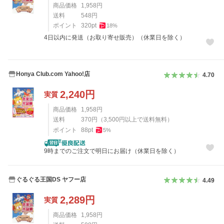
商品価格
1,958
円
送料
548
円
ポイント
320
pt
18
%
4日以内に発送（お取り寄せ販売）（休業日を除く）
Honya Club.com Yahoo!店
4.70
2,240
円
実質
商品価格
1,958
円
送料
370
円
（
3,500
円以上で送料無料）
ポイント
88
pt
5
%
9時までのご注文で明日にお届け（休業日を除く）
ぐるぐる王国DS ヤフー店
4.49
2,289
円
実質
商品価格
1,958
円