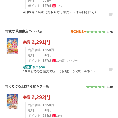
送料
508
円
ポイント
177
pt
10
%
4日以内に発送（お取り寄せ販売）（休業日を除く）
枚方 蔦屋書店 Yahoo!店
4.76
2,291
円
実質
商品価格
1,958
円
送料
510
円
ポイント
177
pt
10
%
要エントリー
10時までのご注文で明日にお届け（休業日を除く）
ぐるぐる王国2号館 ヤフー店
4.49
2,292
円
実質
商品価格
1,958
円
送料
618
円
ポイント
284
pt
16
%