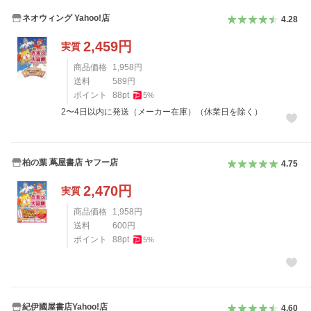
ネオウィング Yahoo!店
4.28
2,459
円
実質
商品価格
1,958
円
送料
589
円
ポイント
88
pt
5
%
2〜4日以内に発送（メーカー在庫）（休業日を除く）
柏の葉 蔦屋書店 ヤフー店
4.75
2,470
円
実質
商品価格
1,958
円
送料
600
円
ポイント
88
pt
5
%
紀伊國屋書店Yahoo!店
4.60