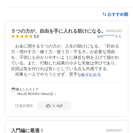
おすすめ順
５つの力が、自由を手に入れる助けになる。
2025/12/21
aza********
さん
5.0
　お金に関する５つの力が、人生の助けになる。「貯める
力・増やす力・稼ぐ力・使う力・守る力」が必要な理由
を、子供にも分かりやすいように身近な例を上げて描かれ
ている。また、行動した結果の小さな失敗は学びであり、
次回は気を付ければ良いとしている点も共感できる。

　何事も一人でやろうとせず、苦手なものはパートナーや
もっとみる
仲間と協力する姿勢が、更なる飛躍の一歩に繋がることを
暗示している。
購入したストア
VALUE BOOKS Yahoo!店
違反報告
いいね
0
入門編に最適！
2025/10/07