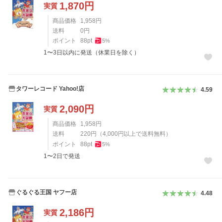
1,870
円
実質
商品価格
1,958
円
送料
0
円
ポイント
88
pt
5
%
1〜3日以内に発送（休業日を除く）
タワーレコード Yahoo!店
4.59
2,090
円
実質
商品価格
1,958
円
送料
220
円
（
4,000
円以上で送料無料）
ポイント
88
pt
5
%
1〜2日で発送
ぐるぐる王国 ヤフー店
4.48
2,186
円
実質