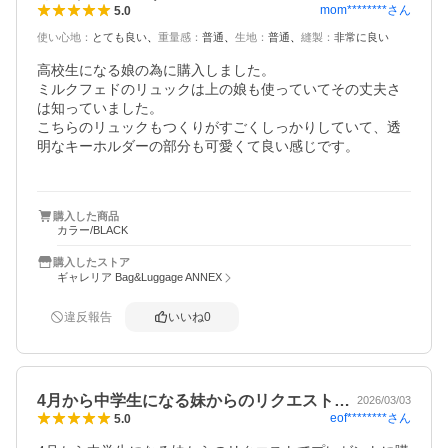
mom********
さん
5.0
使い心地
：
とても良い
重量感
：
普通
生地
：
普通
縫製
：
非常に良い
高校生になる娘の為に購入しました。

ミルクフェドのリュックは上の娘も使っていてその丈夫さ
は知っていました。

こちらのリュックもつくりがすごくしっかりしていて、透
明なキーホルダーの部分も可愛くて良い感じです。

購入した商品
カラー/BLACK
購入したストア
ギャレリア Bag&Luggage ANNEX
違反報告
いいね
0
4月から中学生になる妹からのリクエスト…
2026/03/03
eof********
さん
5.0