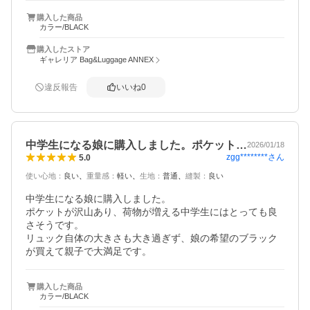
購入した商品
カラー/BLACK
購入したストア
ギャレリア Bag&Luggage ANNEX
違反報告
いいね
0
中学生になる娘に購入しました。ポケット…
2026/01/18
zgg********
さん
5.0
使い心地
：
良い
重量感
：
軽い
生地
：
普通
縫製
：
良い
中学生になる娘に購入しました。

ポケットが沢山あり、荷物が増える中学生にはとっても良
さそうです。

リュック自体の大きさも大き過ぎず、娘の希望のブラック
が買えて親子で大満足です。
購入した商品
カラー/BLACK