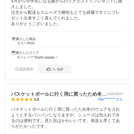
4月から中学生になる妹からのリクエストでプレゼントに購
入しました。

注文から配送もスムーズで梱包もとても綺麗ですぐにプレ
ゼント出来すごく喜んでくれました。

ありがとうございました。
購入した商品
カラー/RED
購入したストア
ギャレリア Bag&Luggage
違反報告
いいね
0
バスケットボールに行く用に買ったため冬…
2025/09/27
hiw********
さん
5.0
バスケットボールに行く用に買ったため冬のウェアを入れ
ようとするパンパンになりますが、シューズは別入れでき
るのは便利です。見た目はかわいいです。発送も早くてあ
りがたかったです。