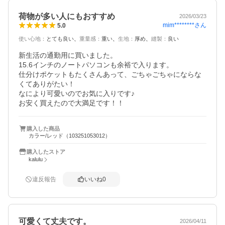
荷物が多い人にもおすすめ
2026/03/23
mim********
さん
5.0
使い心地
：
とても良い
重量感
：
重い
生地
：
厚め
縫製
：
良い
新生活の通勤用に買いました。

15.6インチのノートパソコンも余裕で入ります。

仕分けポケットもたくさんあって、ごちゃごちゃにならな
くてありがたい！

なにより可愛いのでお気に入りです♪

お安く買えたので大満足です！！
購入した商品
カラー/レッド（103251053012）
購入したストア
kalulu
違反報告
いいね
0
可愛くて丈夫です。
2026/04/11