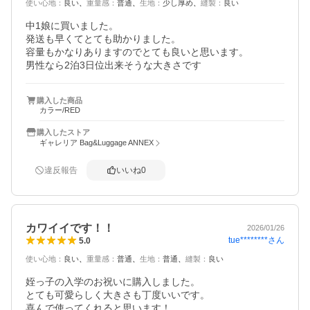
使い心地
：
良い
重量感
：
普通
生地
：
少し厚め
縫製
：
良い
中1娘に買いました。

発送も早くてとても助かりました。

容量もかなりありますのでとても良いと思います。

男性なら2泊3日位出来そうな大きさです
購入した商品
カラー/RED
購入したストア
ギャレリア Bag&Luggage ANNEX
違反報告
いいね
0
カワイイです！！
2026/01/26
tue********
さん
5.0
使い心地
：
良い
重量感
：
普通
生地
：
普通
縫製
：
良い
姪っ子の入学のお祝いに購入しました。

とても可愛らしく大きさも丁度いいです。

喜んで使ってくれると思います！
