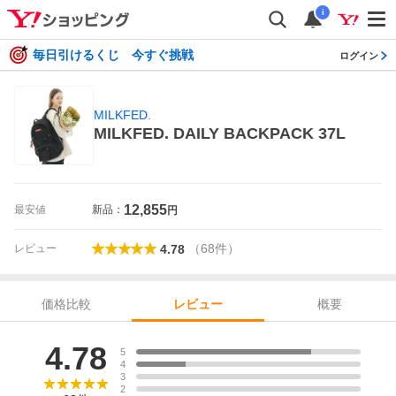
i
毎日引けるくじ 今すぐ挑戦
ログイン
MILKFED.
MILKFED. DAILY BACKPACK 37L
12,855
最安値
新品：
円
（
68
件
）
レビュー
4.78
価格比較
概要
レビュー
レビュー
4.78
5
4
3
2