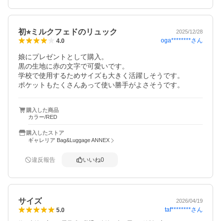
初⭐︎ミルクフェドのリュック
2025/12/28
oga********
さん
4.0
娘にプレゼントとして購入。

黒の生地に赤の文字で可愛いです。

学校で使用するためサイズも大きく活躍しそうです。

ポケットもたくさんあって使い勝手がよさそうです。
購入した商品
カラー/RED
購入したストア
ギャレリア Bag&Luggage ANNEX
違反報告
いいね
0
サイズ
2026/04/19
taf********
さん
5.0