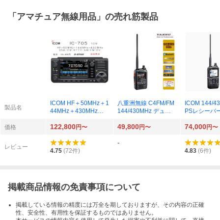
「
アマチュア無線用品
」の売れ筋製品
ICOM HF＋50MHz＋1
八重洲無線 C4FM/FM
ICOM 144/4
製品名
44MHz＋430MHzト
144/430MHz デュア
PSレシーバ
ランシーバー 10W IC-
ルバンドデジタルトラ
ュアルバンド
122,800
49,800
74,000
705
ンシーバー FT5D
タルトランシ
価格
円〜
円〜
円〜
D-52PLUS
-
レビュー
4.75
(
72
件)
4.83
(
6
件)
掲載商品情報の免責事項について
掲載している情報の精度には万全を期しておりますが、その内容の正確
性、安全性、有用性を保証するものではありません。