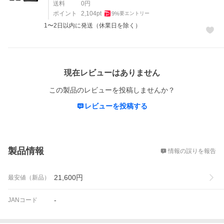
送料
0
円
ポイント
2,104
pt
9
%
要エントリー
1〜2日以内に発送（休業日を除く）
レビュー
現在レビューはありません
この製品のレビューを投稿しませんか？
レビューを投稿する
概要
製品情報
情報の誤りを報告
21,600
円
最安値（新品）
-
JANコード