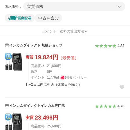
実質価格
表示価格：
中古を含む
ポイント・送料の算出方法
インカムダイレクト 無線ショップ
4.82
19,824
円
実質
（最安値）
商品価格
21,600
円
送料
0
円
ポイント
1,776
pt
9
%
要エントリー
1〜2日以内に発送（休業日を除く）
インカムダイレクトインカム専門店
4.76
23,496
円
実質
商品価格
25,600
円