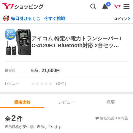
i
毎日引けるくじ 今すぐ挑戦
ログイン
アイコム 特定小電力トランシーバー I
C-4120BT Bluetooth対応 2台セット
アマチュア無線用品
21,600
最安値
新品：
円
（
0
件
）
レビュー
レビュー
概要
価格比較
価格比較
2
全
件
情報の誤りを報告
表示価格が安い順に表示しています