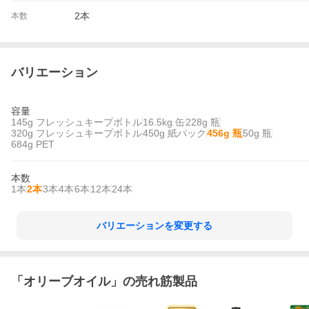
2本
本数
バリエーション
容量
145g フレッシュキープボトル
16.5kg 缶
228g 瓶
320g フレッシュキープボトル
450g 紙パック
456g 瓶
50g 瓶
684g PET
本数
1本
2本
3本
4本
6本
12本
24本
バリエーションを変更する
「
オリーブオイル
」の売れ筋製品