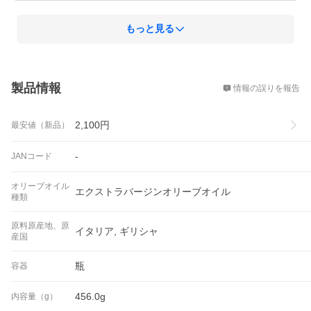
もっと見る
概要
製品情報
情報の誤りを報告
2,100
円
最安値（新品）
-
JANコード
オリーブオイル
エクストラバージンオリーブオイル
種類
原料原産地、原
イタリア, ギリシャ
産国
瓶
容器
456.0g
内容量（g）