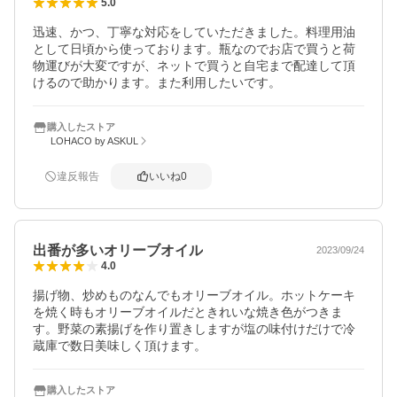
5.0
迅速、かつ、丁寧な対応をしていただきました。料理用油
として日頃から使っております。瓶なのでお店で買うと荷
物運びが大変ですが、ネットで買うと自宅まで配達して頂
けるので助かります。また利用したいです。
購入したストア
LOHACO by ASKUL
違反報告
いいね
0
出番が多いオリーブオイル
2023/09/24
4.0
揚げ物、炒めものなんでもオリーブオイル。ホットケーキ
を焼く時もオリーブオイルだときれいな焼き色がつきま
す。野菜の素揚げを作り置きしますが塩の味付けだけで冷
蔵庫で数日美味しく頂けます。
購入したストア