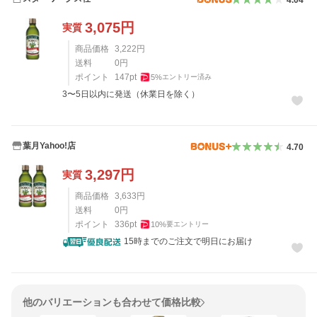
3,075
円
実質
商品価格
3,222
円
送料
0
円
ポイント
147
pt
5
%
エントリー済み
3〜5日以内に発送（休業日を除く）
葉月Yahoo!店
4.70
3,297
円
実質
商品価格
3,633
円
送料
0
円
ポイント
336
pt
10
%
要エントリー
15時までのご注文で明日にお届け
他のバリエーションも合わせて価格比較