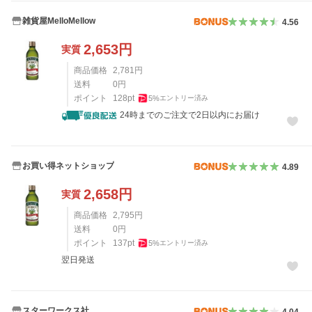
雑貨屋MelloMellow
4.56
2,653
円
実質
商品価格
2,781
円
送料
0
円
ポイント
128
pt
5
%
エントリー済み
24時までのご注文で2日以内にお届け
お買い得ネットショップ
4.89
2,658
円
実質
商品価格
2,795
円
送料
0
円
ポイント
137
pt
5
%
エントリー済み
翌日発送
スターワークス社
4.04