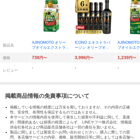
AJINOMOTO オリー
ICONO エキストラバ
AJINOMOT
製品名
ブオイルエクストラバ
ージン オリーブオイ
ブオイルエク
ージン スマートグリ
ル 500ml
ージン スマ
738
3,996
1,239
ーンパック 300g×1
ーンパック 50
価格
円〜
円〜
円〜
-
-
-
レビュー
掲載商品情報の免責事項について
掲載している情報の精度には万全を期しておりますが、その内容の正確
性、安全性、有用性を保証するものではありません。
本サービスの情報内容を使用して発生した損害や不利益に関して、直接
的・間接的あるいは損害の程度によらず、 LINEヤフー株式会社、情報提
供会社各社および商品販売店舗各社は一切の責任を負いません。
製品に関しましては製造元へお問い合わせください。購入に際しての質
問、各店舗サービスの内容、価格、販売開始日等に関しましては各店舗へ