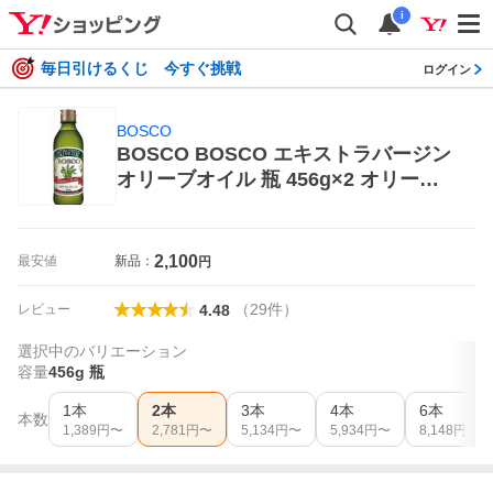
i
毎日引けるくじ 今すぐ挑戦
ログイン
BOSCO
BOSCO BOSCO エキストラバージン
オリーブオイル 瓶 456g×2 オリーブ
オイル
2,100
最安値
新品：
円
（
29
件
）
レビュー
4.48
選択中のバリエーション
容量
456g 瓶
1本
2本
3本
4本
6本
本数
1,389
円〜
2,781
円〜
5,134
円〜
5,934
円〜
8,148
円〜