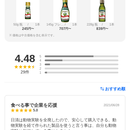
50g 瓶
/
1本
145g フレッシュキープボトル
/
1本
228g 瓶
/
1本
245
707
839
円〜
円〜
円〜
※ 価格は中古価格を含む表示です。
レビュー
4.48
5
4
3
2
29
件
1
おすすめ順
食べる事で企業を応援
2021/06/28
5.0
日清は動物実験を全廃したので、安心して購入できる。動
物実験を経て作られた製品を使うと言う事は、自分も動物