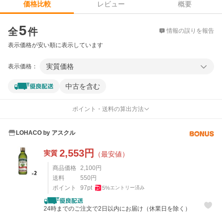
レビュー
概要
価格比較
価格比較
5
全
件
情報の誤りを報告
表示価格が安い順に表示しています
実質価格
表示価格：
中古を含む
ポイント・送料の算出方法
LOHACO by アスクル
2,553
円
実質
（最安値）
商品価格
2,100
円
送料
550
円
ポイント
97
pt
5
%
エントリー済み
24時までのご注文で2日以内にお届け（休業日を除く）