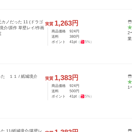
1,263
円
元カノだった 11 (ドラゴ
実質
境介/原作 草壁レイ/作画
商品価格
924
円
2
案
送料
380
円
業
ポイント
41
pt
（
5
%）
1,383
円
た １１ / 紙城境介
実質
商品価格
924
円
1
送料
500
円
ポイント
41
pt
（
5
%）
 11/紙城境介/草壁レ