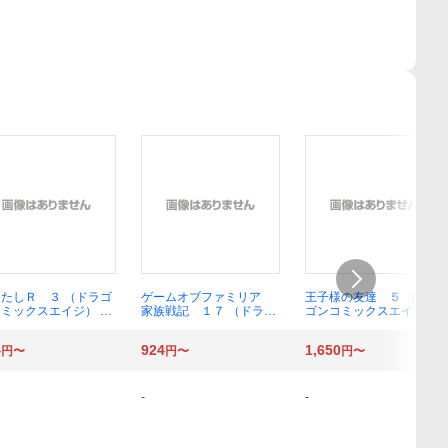
たしＲ ３ （ドラゴ
ゲームオブファミリア
王子様の友達 ５ （ドラ
ミックスエイジ） ま
家族戦記 １７ （ドラゴ
ゴンコミックスエイジ）
おじたん／漫画 Ｑｒ
ンコミックスエイジ） 山
（イラスト集付き特装
ｐｐｏ／原作
口ミコト／原作 Ｄ．Ｐ
版） すけろく／〔著〕
4
924
1,650
円〜
円〜
円〜
／作画
-
-