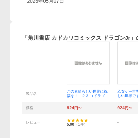
2026年05月07日
「
角川書店 カドカワコミックス ドラゴンJr
」
概要
この素晴らしい世界に祝
乙女ゲー世
製品名
福を！ ２３ （ドラゴン
しい世界で
コミックスエイジ わ－
編〉 ０２
１－２－２３） 暁なつめ
ミックスエ
924
924
価格
円〜
円〜
／原作 渡真仁／作画
夢／原作 
三嶋くろね／キャラクタ
画 孟達／
ー原案
原案 マツ
／構成 Ｆ
レビュー
-
5.00
（
1
件）
作