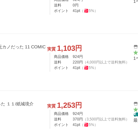
1
送料
0
円
ポイント
41
pt
（
5
%）
1,103
円
ノだった 11 COMIC
実質
商品価格
924
円
1
送料
220
円
（
4,000
円以上で送料無料）
ポイント
41
pt
（
5
%）
1,253
円
た １１/紙城境介
実質
商品価格
924
円
送料
370
円
（
3,500
円以上で送料無料）
最
ポイント
41
pt
（
5
%）