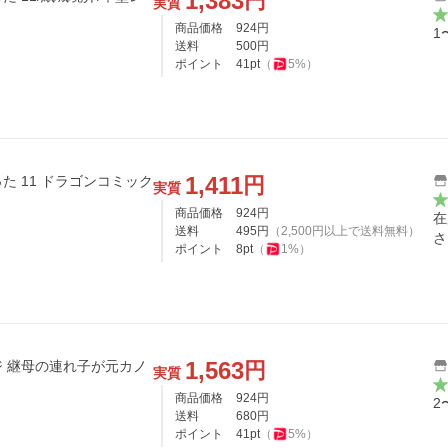
1,383
円
実質
商品価格
924
円
1
送料
500
円
ポイント
41
pt
（
5
%）
1,411
円
た 11 ドラゴンコミック
実質
本〕
商品価格
924
円
在
送料
495
円
（
2,500
円以上で送料無料）
さ
ポイント
8
pt
（
1
%）
1,563
円
ノ
実質
商品価格
924
円
2
送料
680
円
ポイント
41
pt
（
5
%）