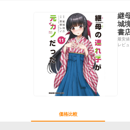
継
城
書
最安値
レビュ
価格比較