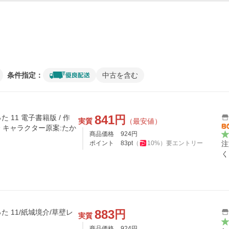
条件指定：
中古を含む
841
円
11 電子書籍版 / 作
実質
（最安値）
介 キャラクター原案:たか
商品価格
924
円
ポイント
83
pt
（
10
%）
要エントリー
注
く
883
円
 11/紙城境介/草壁レ
実質
商品価格
924
円