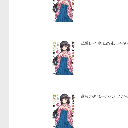
草壁レイ 継母の連れ子が元カ
継母の連れ子が元カノだっ