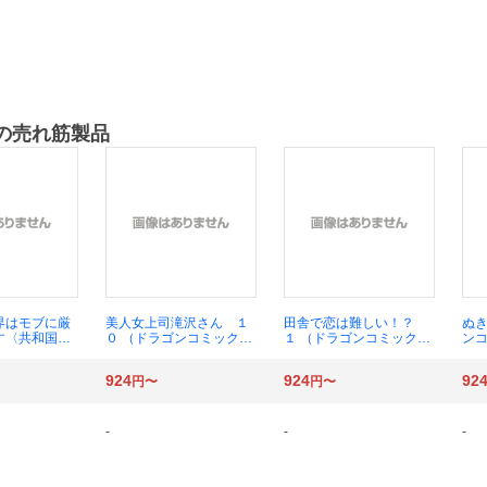
の売れ筋製品
界はモブに厳
美人女上司滝沢さん １
田舎で恋は難しい！？
ぬき
す〈共和国
０ （ドラゴンコミックス
１ （ドラゴンコミックス
ンコ
 （ドラゴンコ
エイジ や－３－１－１
エイジ） ねこうめ／
め
イジ） 三嶋与
０） やんＢＡＲＵ／
〔著〕
ｕ
924
924
92
円〜
円〜
行々狸／作
〔著〕
キャラクター
リセイシロウ
Ｔｏｐｓ／制
-
-
-