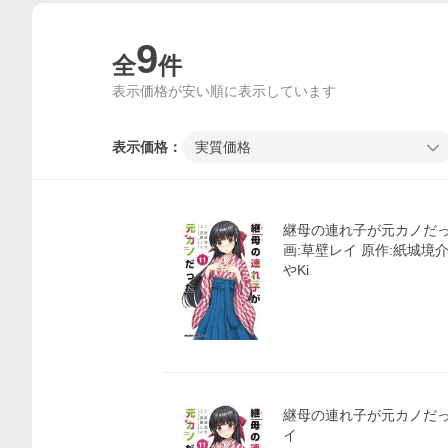
9
全
件
表示価格が安い順に表示しています
表示価格：
実質価格
継母の連れ子が元カノだった 
画:草壁レイ 原作:紙城境
やKi
継母の連れ子が元カノだった
イ