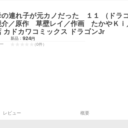
母の連れ子が元カノだった １１ （ドラ
境介／原作 草壁レイ／作画 たかやＫｉ
店 カドカワコミックス ドラゴンJr
924
新品：
円
ー
（
0
件
）
レビュー
概要