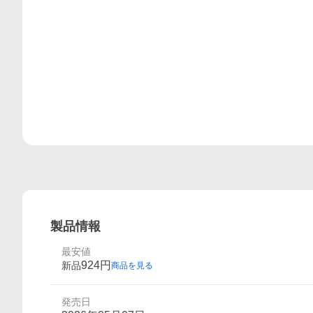
製品情報
最安値
924
円
新品
商品を見る
発売日