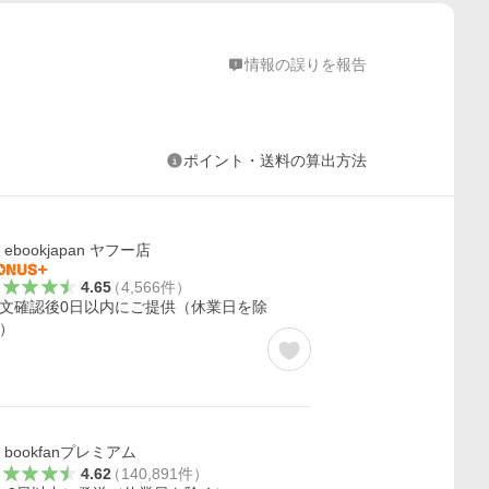
情報の誤りを報告
ポイント・送料の算出方法
ebookjapan ヤフー店
4.65
（
4,566
件
）
文確認後0日以内にご提供（休業日を除
）
bookfanプレミアム
4.62
（
140,891
件
）