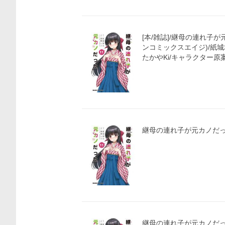
価格比較
[本/雑誌]/継母の連れ子が
ンコミックスエイジ)/紙城
たかやKi/キャラクター原
継母の連れ子が元カノだっ
継母の連れ子が元カノだった