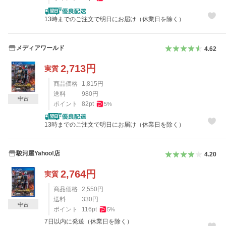
13時までのご注文で明日にお届け（休業日を除く）
メディアワールド
4.62
2,713
円
実質
商品価格
1,815
円
送料
980
円
中古
ポイント
82
pt
5
%
13時までのご注文で明日にお届け（休業日を除く）
駿河屋Yahoo!店
4.20
2,764
円
実質
商品価格
2,550
円
送料
330
円
中古
ポイント
116
pt
5
%
7日以内に発送（休業日を除く）