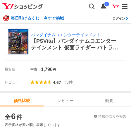
i
毎日引けるくじ 今すぐ挑戦
ログイン
バンダイナムコエンターテインメント
【PSVita】バンダイナムコエンター
テインメント 仮面ライダー バトライ
ド・ウォー 創生 PS Vita用ソフト（パ
ッケージ版）
1,796
最安値
中古：
円
（
3
件
）
レビュー
4.67
レビュー
概要
価格比較
価格比較
6
全
件
情報の誤りを報告
表示価格が安い順に表示しています