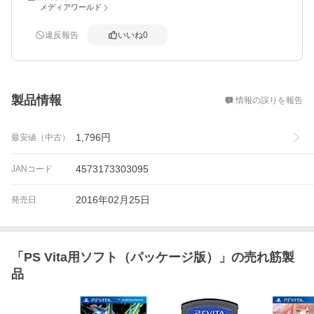
メディアワールド
違反報告
いいね
0
概要
製品情報
情報の誤りを報告
1,796
円
最安値（中古）
4573173303095
JANコード
2016年02月25日
発売日
「
PS Vita用ソフト（パッケージ版）
」の売れ筋製
品