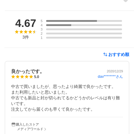
レビュー
4.67
5
4
3
2
3
件
1
おすすめ順
良かったです。
2020/12/29
dav********
さん
5.0
中古で買いましたが、思ったより綺麗で良かったです。

また利用したいと思いました。

中古でも新品と封が切られてるかどうかのレベルは有り難
いです。

注文してから届くのも早くて良かったです。
購入したストア
メディアワールド