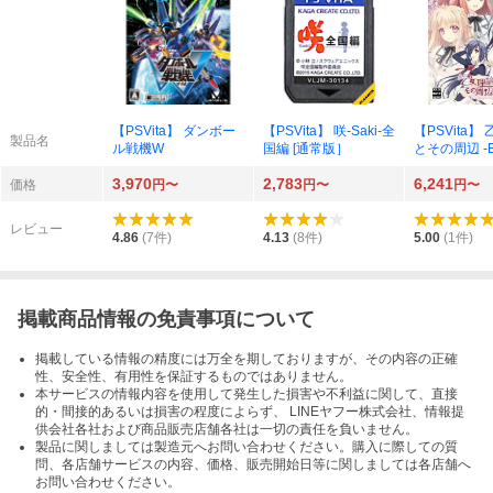
【PSVita】 ダンボー
【PSVita】 咲-Saki-全
【PSVita】
製品名
ル戦機W
国編 [通常版］
とその周辺 -Bo
ge- [通常版]
3,970
2,783
6,241
価格
円〜
円〜
円〜
レビュー
4.86
(
7
件)
4.13
(
8
件)
5.00
(
1
件)
掲載商品情報の免責事項について
掲載している情報の精度には万全を期しておりますが、その内容の正確
性、安全性、有用性を保証するものではありません。
本サービスの情報内容を使用して発生した損害や不利益に関して、直接
的・間接的あるいは損害の程度によらず、 LINEヤフー株式会社、情報提
供会社各社および商品販売店舗各社は一切の責任を負いません。
製品に関しましては製造元へお問い合わせください。購入に際しての質
問、各店舗サービスの内容、価格、販売開始日等に関しましては各店舗へ
お問い合わせください。