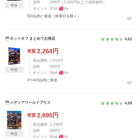
送料
398
円
（
3,000
円以上で送料無料）
中古
ポイント
87
pt
5
%
5日以内に発送（休業日を除く）
ネットオフ まとめてお得店
4.62
2,264
円
実質
商品価格
1,910
円
送料
440
円
中古
ポイント
86
pt
5
%
3〜4日以内に発送
メディアワールドプラス
4.69
2,695
円
実質
商品価格
1,796
円
送料
980
円
中古
ポイント
81
pt
5
%