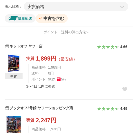
実質価格
表示価格：
中古を含む
ポイント・送料の算出方法
ネットオフ ヤフー店
4.66
1,899
円
実質
（最安値）
商品価格
1,989
円
送料
0
円
中古
ポイント
90
pt
5
%
3〜4日以内に発送
ブックオフ2号館 ヤフーショッピング店
4.49
2,247
円
実質
商品価格
1,936
円