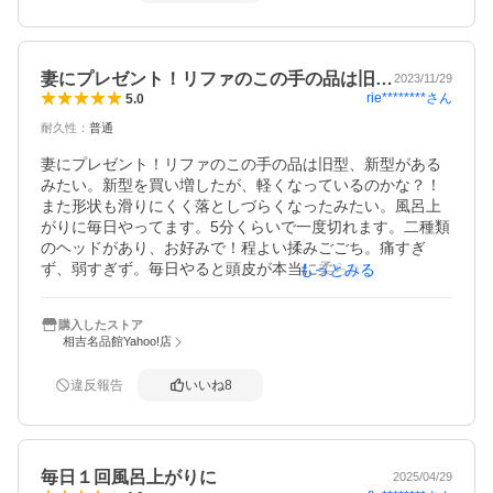
ん。元々の物で結構刺激があります。
妻にプレゼント！リファのこの手の品は旧…
2023/11/29
rie********
さん
5.0
耐久性
：
普通
妻にプレゼント！リファのこの手の品は旧型、新型がある
みたい。新型を買い増したが、軽くなっているのかな？！
また形状も滑りにくく落としづらくなったみたい。風呂上
がりに毎日やってます。5分くらいで一度切れます。二種類
のヘッドがあり、お好みで！程よい揉みごごち。痛すぎ
ず、弱すぎず。毎日やると頭皮が本当に柔らかくなりま
もっとみる
す。顔にも当ててます。暫く使用してからレビュー書きま
した！
購入したストア
相吉名品館Yahoo!店
違反報告
いいね
8
毎日１回風呂上がりに
2025/04/29