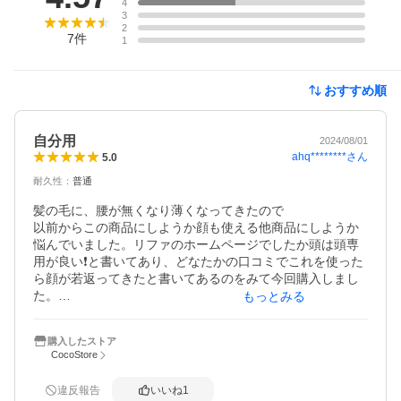
4
3
2
7
件
1
おすすめ順
自分用
2024/08/01
ahq********
さん
5.0
耐久性
：
普通
髪の毛に、腰が無くなり薄くなってきたので

以前からこの商品にしようか顔も使える他商品にしようか
悩んでいました。リファのホームページでしたか頭は頭専
用が良い❗️と書いてあり、どなたかの口コミでこれを使った
ら顔が若返ってきたと書いてあるのをみて今回購入しまし
た。

もっとみる
10日くらいですか使った感想としては本当に顔がはっきり
して来た。以前の私は、はっきりした二重だったのに上瞼
購入したストア
が垂れて奥二重になっていたのですが少し瞼が上がってる
CocoStore
気がします。ありがとうリファです。まだ髪の毛には変化
がありませんがこれからも頑張って使っていこうと思いま
違反報告
いいね
1
す。スペアに付いている強い刺激の方はまだ使っていませ