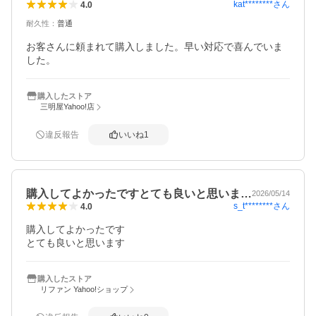
kat********
さん
4.0
耐久性
：
普通
お客さんに頼まれて購入しました。早い対応で喜んでいま
した。
購入したストア
三明屋Yahoo!店
違反報告
いいね
1
購入してよかったですとても良いと思いま…
2026/05/14
s_t********
さん
4.0
購入してよかったです

とても良いと思います
購入したストア
リファン Yahoo!ショップ