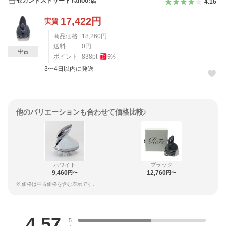
セカンドストリートYahoo!店
4.16
17,422
円
実質
商品価格
18,260
円
送料
0
円
中古
ポイント
838
pt
5
%
3〜4日以内に発送
他のバリエーションも合わせて価格比較
ホワイト
ブラック
9,460
12,760
円〜
円〜
※ 価格は中古価格を含む表示です。
レビュー
4.57
5