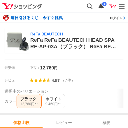
i
毎日引けるくじ 今すぐ挑戦
ログイン
ReFa BEAUTECH
ReFa ReFa BEAUTECH HEAD SPA
RE-AP-03A（ブラック） ReFa BEAU
TECH 頭皮エステ、マッサージャー
12,760
最安値
中古：
円
（
7
件
）
レビュー
4.57
選択中のバリエーション
ブラック
ホワイト
カラー
12,760
円〜
9,460
円〜
レビュー
概要
価格比較