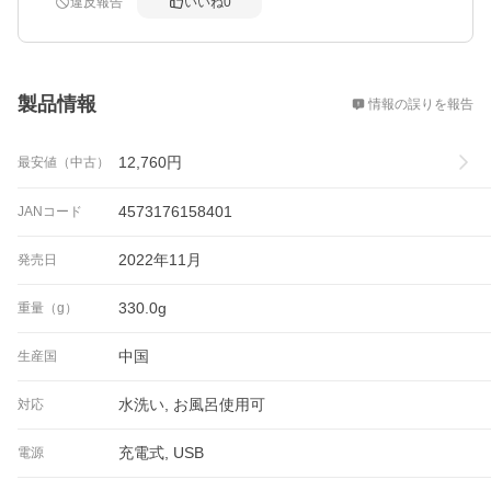
違反報告
いいね
0
概要
製品情報
情報の誤りを報告
12,760
円
最安値（中古）
4573176158401
JANコード
2022年11月
発売日
330.0g
重量（g）
中国
生産国
水洗い, お風呂使用可
対応
充電式, USB
電源