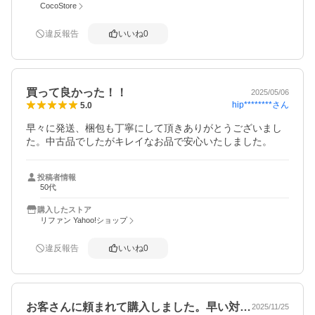
CocoStore
違反報告
いいね
0
買って良かった！！
2025/05/06
hip********
さん
5.0
早々に発送、梱包も丁寧にして頂きありがとうございまし
た。中古品でしたがキレイなお品で安心いたしました。
投稿者情報
50代
購入したストア
リファン Yahoo!ショップ
違反報告
いいね
0
お客さんに頼まれて購入しました。早い対…
2025/11/25