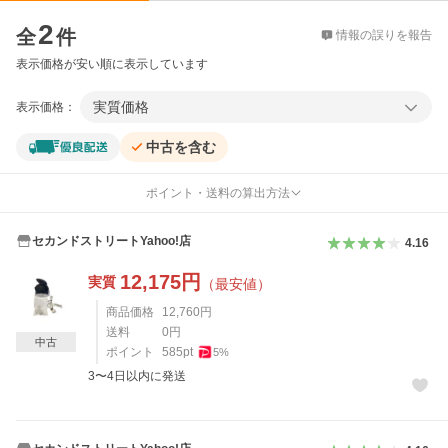
価格比較
2
全
件
情報の誤りを報告
表示価格が安い順に表示しています
実質価格
表示価格：
中古を含む
ポイント・送料の算出方法
セカンドストリートYahoo!店
4.16
12,175
円
実質
（最安値）
商品価格
12,760
円
送料
0
円
中古
ポイント
585
pt
5
%
3〜4日以内に発送