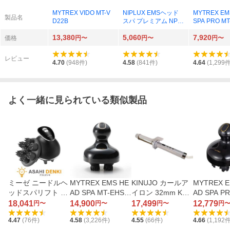
MYTREX VIDO MT-V
NIPLUX EMSヘッド
MYTREX EM
製品名
D22B
スパ プレミアム NP-E
SPA PRO MT
HSP23BK
B
13,380
5,060
7,920
価格
円〜
円〜
円〜
レビュー
4.70
(
948
件)
4.58
(
841
件)
4.64
(
1,299
件
よく一緒に見られている類似製品
ミーゼ ニードルヘ
MYTREX EMS HE
KINUJO カールア
MYTREX E
ッドスパリフト ア
AD SPA MT-EHS2
イロン 32mm KC3
AD SPA PR
クティブ MS-32
0B
2N
EHP22B
18,041
14,900
17,499
12,779
円〜
円〜
円〜
円
4.47
(
76
件)
4.58
(
3,226
件)
4.55
(
66
件)
4.66
(
1,192
件