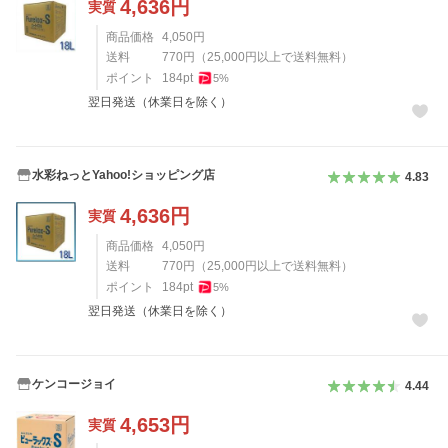
4,636
円
実質
商品価格
4,050
円
送料
770
円
（
25,000
円以上で送料無料）
ポイント
184
pt
5
%
翌日発送（休業日を除く）
水彩ねっとYahoo!ショッピング店
4.83
4,636
円
実質
商品価格
4,050
円
送料
770
円
（
25,000
円以上で送料無料）
ポイント
184
pt
5
%
翌日発送（休業日を除く）
ケンコージョイ
4.44
4,653
円
実質