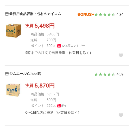
業務用食品容器・包材のカイコム
4.74
5,498
円
実質
商品価格
5,400
円
送料
700
円
ポイント
602
pt
12
%
要エントリー
9時までの注文で当日発送（休業日を除く）
ジムエールYahoo!店
4.59
5,870
円
実質
商品価格
5,632
円
送料
500
円
ポイント
262
pt
5
%
0〜1日以内に発送（休業日を除く）