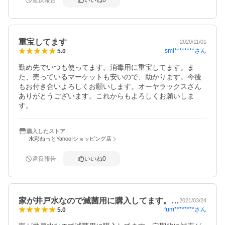
違反報告
いいね
0
重宝してます
2020/11/01
smi********
さん
5.0
勤め先でいつも使ってます。消毒用に重宝してます。ま
た、売っているマーケットも安いので、助かります。今後
もお付き合いよろしくお願いします。オーヤラックスさん
ありがとうございます。これからもよろしくお願いしま
す。
購入したストア
水彩ねっとYahoo!ショッピング店
違反報告
いいね
0
家が井戸水なので滅菌用に購入してます。…
2021/03/24
fum********
さん
5.0