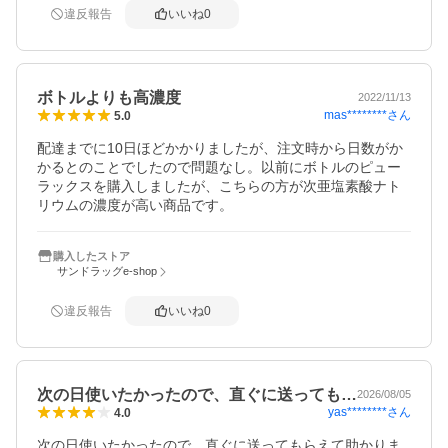
違反報告
いいね
0
ボトルよりも高濃度
2022/11/13
mas********
さん
5.0
配達までに10日ほどかかりましたが、注文時から日数がか
かるとのことでしたので問題なし。以前にボトルのピュー
ラックスを購入しましたが、こちらの方が次亜塩素酸ナト
リウムの濃度が高い商品です。
購入したストア
サンドラッグe-shop
違反報告
いいね
0
次の日使いたかったので、直ぐに送っても…
2026/08/05
yas********
さん
4.0
次の日使いたかったので、直ぐに送ってもらえて助かりま