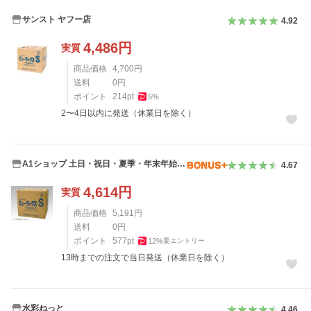
サンスト ヤフー店
4.92
4,486
円
実質
商品価格
4,700
円
送料
0
円
ポイント
214
pt
5
%
2〜4日以内に発送（休業日を除く）
A1ショップ 土日・祝日・夏季・年末年始休
4.67
業
4,614
円
実質
商品価格
5,191
円
送料
0
円
ポイント
577
pt
12
%
要エントリー
13時までの注文で当日発送（休業日を除く）
水彩ねっと
4.46