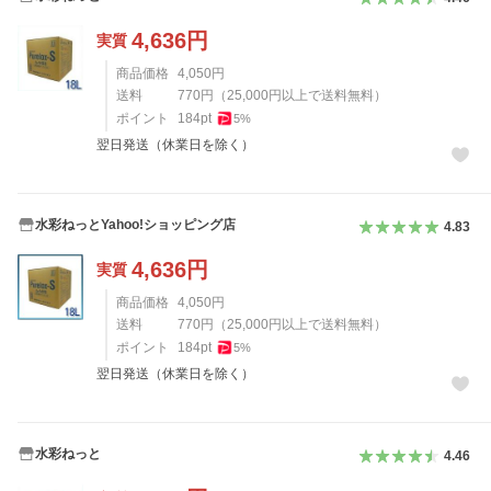
4,636
円
実質
商品価格
4,050
円
送料
770
円
（
25,000
円以上で送料無料）
ポイント
184
pt
5
%
翌日発送（休業日を除く）
水彩ねっとYahoo!ショッピング店
4.83
4,636
円
実質
商品価格
4,050
円
送料
770
円
（
25,000
円以上で送料無料）
ポイント
184
pt
5
%
翌日発送（休業日を除く）
水彩ねっと
4.46