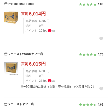
Professional Foods
4.88
6,014
円
実質
商品価格
6,307
円
送料
0
円
ポイント
293
pt
5
%
ファーストWORKヤフー店
4.75
6,015
円
実質
商品価格
6,303
円
送料
0
円
ポイント
288
pt
5
%
8〜10日以内に発送（お取り寄せ販売）（休業日を除く）
ファーストヤフー店
4.62