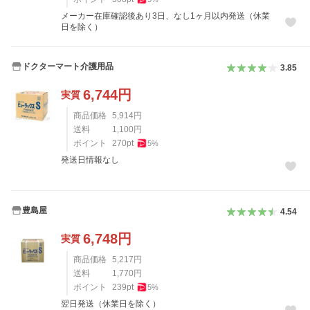
メーカー在庫確認後あり3日、なし1ヶ月以内発送（休業
日を除く）
ドクターマート介護用品
3.85
6,744
円
実質
商品価格
5,914
円
送料
1,100
円
ポイント
270
pt
5
%
発送日情報なし
豊島屋
4.54
6,748
円
実質
商品価格
5,217
円
送料
1,770
円
ポイント
239
pt
5
%
翌日発送（休業日を除く）