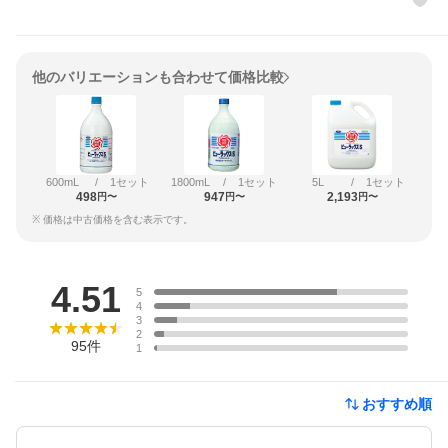
他のバリエーションも合わせて価格比較
600mL
/
1セット
1800mL
/
1セット
5L
/
1セット
498
947
2,193
円〜
円〜
円〜
※ 価格は中古価格を含む表示です。
レビュー
4.51
5
4
3
2
95
件
1
おすすめ順