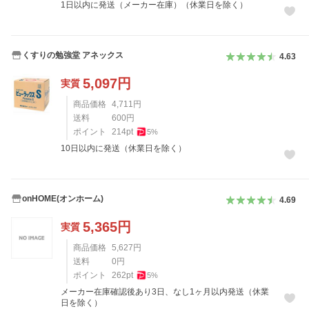
1日以内に発送（メーカー在庫）（休業日を除く）
くすりの勉強堂 アネックス
4.63
5,097
円
実質
商品価格
4,711
円
送料
600
円
ポイント
214
pt
5
%
10日以内に発送（休業日を除く）
onHOME(オンホーム)
4.69
5,365
円
実質
商品価格
5,627
円
送料
0
円
ポイント
262
pt
5
%
メーカー在庫確認後あり3日、なし1ヶ月以内発送（休業
日を除く）