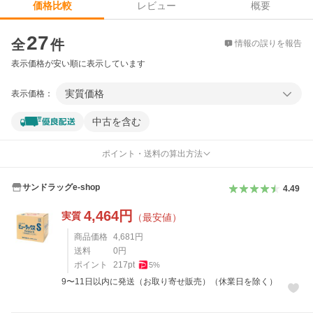
レビュー
概要
価格比較
価格比較
27
全
件
情報の誤りを報告
表示価格が安い順に表示しています
実質価格
表示価格：
中古を含む
ポイント・送料の算出方法
サンドラッグe-shop
4.49
4,464
円
実質
（最安値）
商品価格
4,681
円
送料
0
円
ポイント
217
pt
5
%
9〜11日以内に発送（お取り寄せ販売）（休業日を除く）