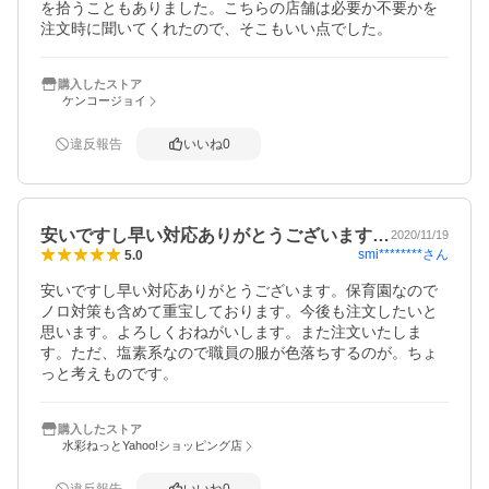
を拾うこともありました。こちらの店舗は必要か不要かを
注文時に聞いてくれたので、そこもいい点でした。
購入したストア
ケンコージョイ
違反報告
いいね
0
安いですし早い対応ありがとうございます…
2020/11/19
smi********
さん
5.0
安いですし早い対応ありがとうございます。保育園なので
ノロ対策も含めて重宝しております。今後も注文したいと
思います。よろしくおねがいします。また注文いたしま
す。ただ、塩素系なので職員の服が色落ちするのが。ちょ
っと考えものです。
購入したストア
水彩ねっとYahoo!ショッピング店