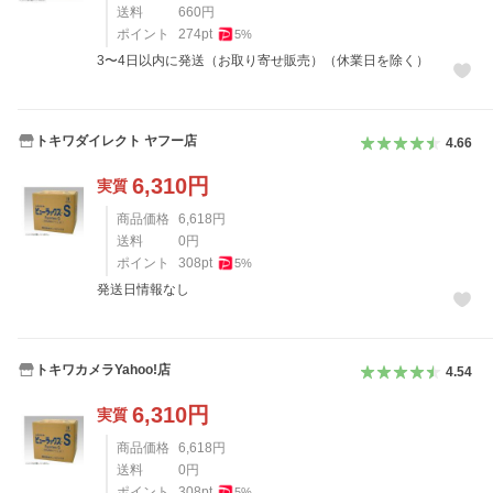
送料
660
円
ポイント
274
pt
5
%
3〜4日以内に発送（お取り寄せ販売）（休業日を除く）
トキワダイレクト ヤフー店
4.66
6,310
円
実質
商品価格
6,618
円
送料
0
円
ポイント
308
pt
5
%
発送日情報なし
トキワカメラYahoo!店
4.54
6,310
円
実質
商品価格
6,618
円
送料
0
円
ポイント
308
pt
5
%