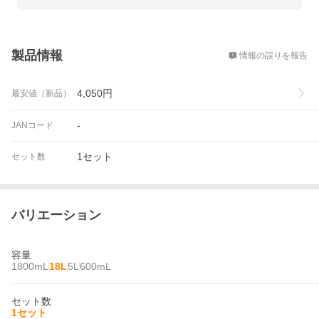
概要
製品情報
情報の誤りを報告
4,050
円
最安値（新品）
-
JANコード
1セット
セット数
バリエーション
容量
1800mL
18L
5L
600mL
セット数
1セット