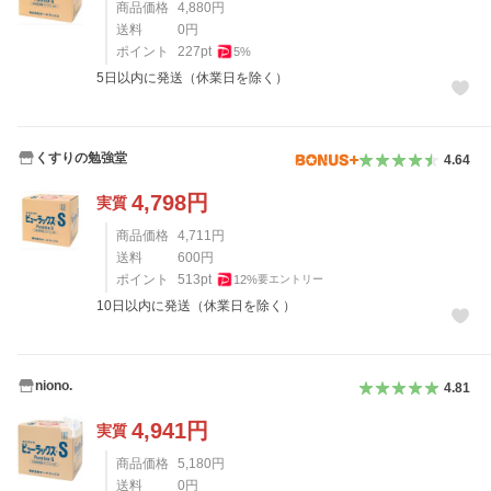
商品価格
4,880
円
送料
0
円
ポイント
227
pt
5
%
5日以内に発送（休業日を除く）
くすりの勉強堂
4.64
4,798
円
実質
商品価格
4,711
円
送料
600
円
ポイント
513
pt
12
%
要エントリー
10日以内に発送（休業日を除く）
niono.
4.81
4,941
円
実質
商品価格
5,180
円
送料
0
円