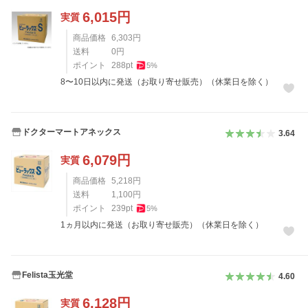
6,015
円
実質
商品価格
6,303
円
送料
0
円
ポイント
288
pt
5
%
8〜10日以内に発送（お取り寄せ販売）（休業日を除く）
ドクターマートアネックス
3.64
6,079
円
実質
商品価格
5,218
円
送料
1,100
円
ポイント
239
pt
5
%
1ヵ月以内に発送（お取り寄せ販売）（休業日を除く）
Felista玉光堂
4.60
6,128
円
実質