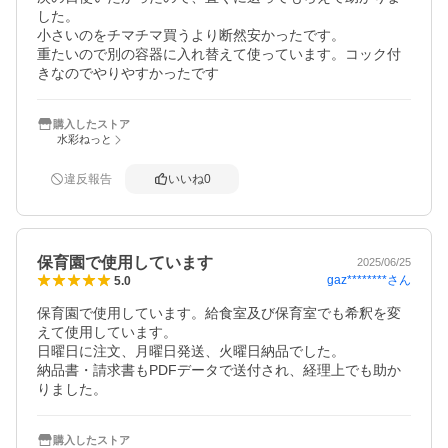
した。

小さいのをチマチマ買うより断然安かったです。

重たいので別の容器に入れ替えて使っています。コック付
きなのでやりやすかったです
購入したストア
水彩ねっと
違反報告
いいね
0
保育園で使用しています
2025/06/25
gaz********
さん
5.0
保育園で使用しています。給食室及び保育室でも希釈を変
えて使用しています。

日曜日に注文、月曜日発送、火曜日納品でした。

納品書・請求書もPDFデータで送付され、経理上でも助か
りました。
購入したストア