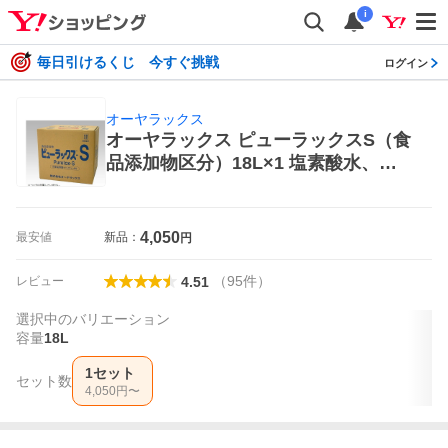
i
毎日引けるくじ 今すぐ挑戦
ログイン
オーヤラックス
オーヤラックス ピューラックスS（食
品添加物区分）18L×1 塩素酸水、除
菌スプレー
4,050
最安値
新品：
円
（
95
件
）
レビュー
4.51
選択中のバリエーション
容量
18L
1セット
セット数
4,050
円〜