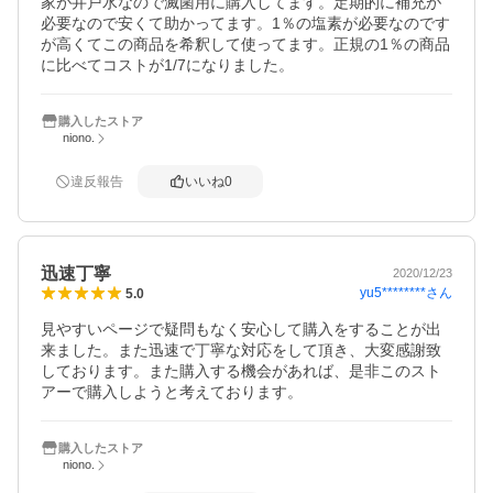
家が井戸水なので滅菌用に購入してます。定期的に補充が
必要なので安くて助かってます。1％の塩素が必要なのです
が高くてこの商品を希釈して使ってます。正規の1％の商品
に比べてコストが1/7になりました。
購入したストア
niono.
違反報告
いいね
0
迅速丁寧
2020/12/23
yu5********
さん
5.0
見やすいページで疑問もなく安心して購入をすることが出
来ました。また迅速で丁寧な対応をして頂き、大変感謝致
しております。また購入する機会があれば、是非このスト
アーで購入しようと考えております。
購入したストア
niono.