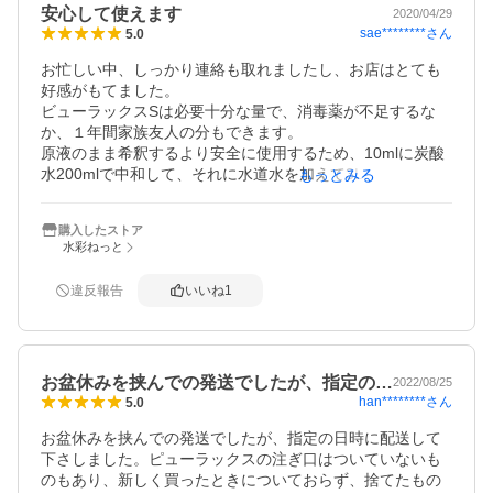
安心して使えます
2020/04/29
sae********
さん
5.0
お忙しい中、しっかり連絡も取れましたし、お店はとても
好感がもてました。

ビューラックスSは必要十分な量で、消毒薬が不足するな
か、１年間家族友人の分もできます。

原液のまま希釈するより安全に使用するため、10mlに炭酸
水200mlで中和して、それに水道水を加えて3Lにして200p
もっとみる
pmの次亜水を作り掃除用に、200ppm500mlに1500mlの水
道水を加えて50ppmの手指消毒用としてつかっています。
購入したストア
水彩ねっと
違反報告
いいね
1
お盆休みを挟んでの発送でしたが、指定の…
2022/08/25
han********
さん
5.0
お盆休みを挟んでの発送でしたが、指定の日時に配送して
下さしました。ピューラックスの注ぎ口はついていないも
のもあり、新しく買ったときについておらず、捨てたもの