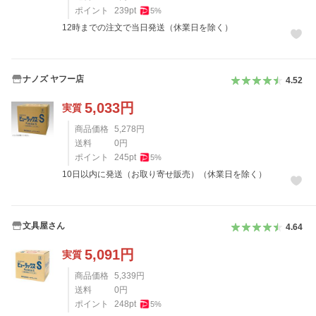
ポイント
239
pt
5
%
12時までの注文で当日発送（休業日を除く）
ナノズ ヤフー店
4.52
5,033
円
実質
商品価格
5,278
円
送料
0
円
ポイント
245
pt
5
%
10日以内に発送（お取り寄せ販売）（休業日を除く）
文具屋さん
4.64
5,091
円
実質
商品価格
5,339
円
送料
0
円
ポイント
248
pt
5
%