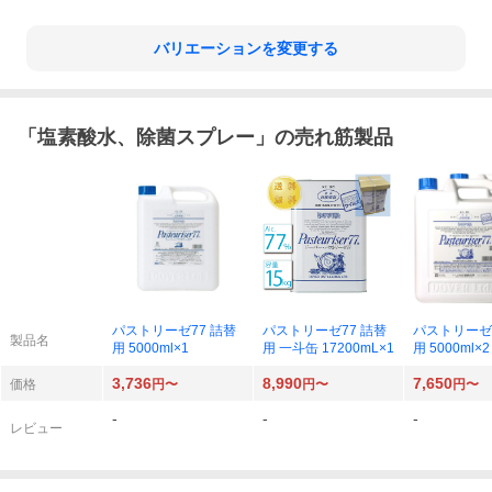
バリエーションを変更する
「
塩素酸水、除菌スプレー
」の売れ筋製品
パストリーゼ77 詰替
パストリーゼ77 詰替
パストリーゼ7
製品名
用 5000ml×1
用 一斗缶 17200mL×1
用 5000ml×2
3,736
8,990
7,650
価格
円〜
円〜
円〜
-
-
-
レビュー