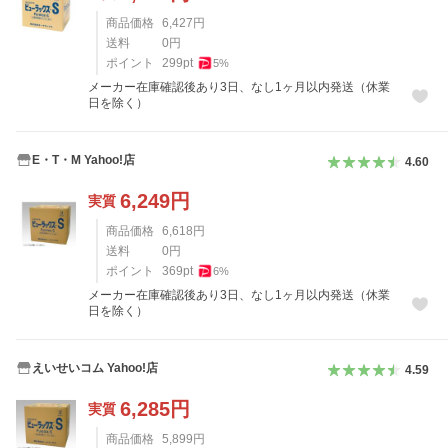
商品価格
6,427
円
送料
0
円
ポイント
299
pt
5
%
メーカー在庫確認後あり3日、なし1ヶ月以内発送（休業
日を除く）
E・T・M Yahoo!店
4.60
6,249
円
実質
商品価格
6,618
円
送料
0
円
ポイント
369
pt
6
%
メーカー在庫確認後あり3日、なし1ヶ月以内発送（休業
日を除く）
えいせいコム Yahoo!店
4.59
6,285
円
実質
商品価格
5,899
円