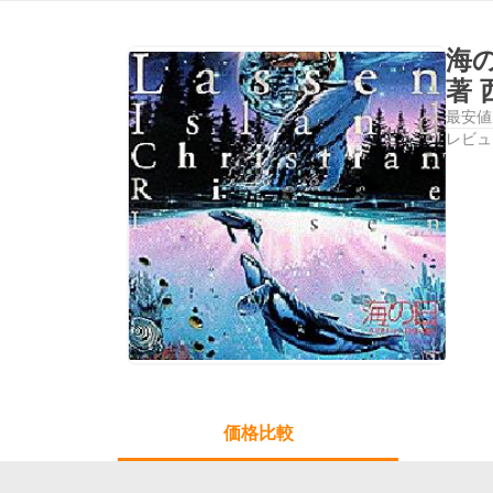
海
著
最安値
レビュ
価格比較