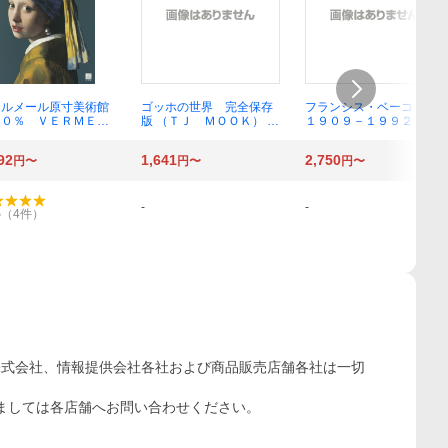
ェルメール原寸美術館
ゴッホの世界 完全保存
フランシス・ベーコン
００％ ＶＥＲＭＥＥ
版 （ＴＪ ＭＯＯＫ） 大
１９０９－１９９２ 事
 （１００％ ＡＲ
友義博／監修
物の表層の奥深くに ルイ
ＭＵＳＥＵＭ） フェ
ジ・フィカッチ／著 岡
92
1,641
2,750
円〜
円〜
円〜
メール／〔画〕
本茂紀／訳・日本語校正
-
-
5
（
4
件）
株式会社、情報提供会社各社および商品販売店舗各社は一切
ましては各店舗へお問い合わせください。