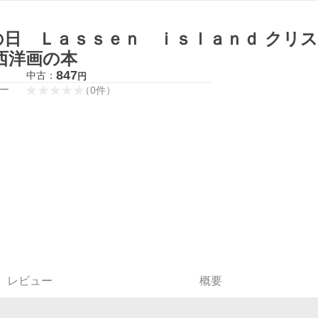
の日 Ｌａｓｓｅｎ ｉｓｌａｎｄ クリ
 西洋画の本
847
中古：
円
ー
（
0
件
）
レビュー
概要