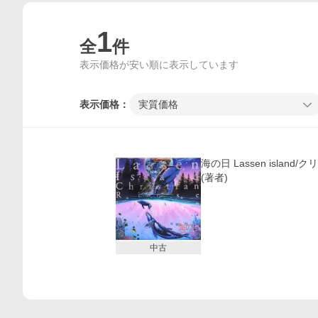
1
全
件
表示価格が安い順に表示しています
表示価格：
実質価格
価格比較
海の日 Lassen islan
(著者)
中古