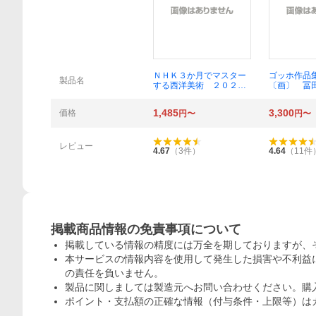
概要
ＮＨＫ３か月でマスター
ゴッホ作品
製品名
する西洋美術 ２０２６
〔画〕 冨
－６月 （ＮＨＫテキス
ト おとなの学びシリー
1,485
3,300
価格
円〜
円〜
ズ） 田中久美子／講師
日本放送協会／編集 Ｎ
ＨＫ出版／編集
レビュー
4.67
（
3
件）
4.64
（
11
件
掲載商品情報の免責事項について
掲載している情報の精度には万全を期しておりますが、
本サービスの情報内容を使用して発生した損害や不利益に
の責任を負いません。
製品に関しましては製造元へお問い合わせください。購
ポイント・支払額の正確な情報（付与条件・上限等）は