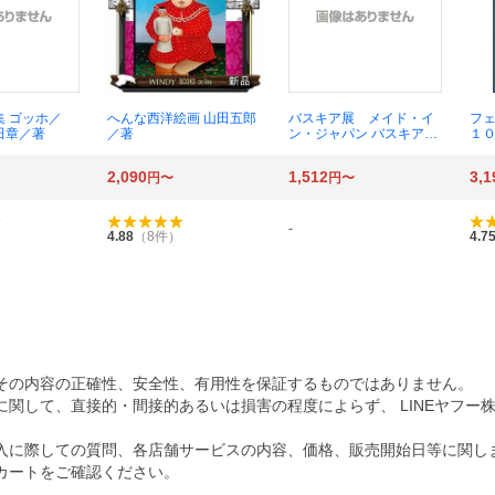
集 ゴッホ／
へんな西洋絵画 山田五郎
バスキア展 メイド・イ
フ
田章／著
／著
ン・ジャパン バスキア／
１
〔作〕 宮下規久朗／監
Ｒ！
修 ディーター・ブッフ
Ｔ 
2,090
1,512
3,1
円〜
円〜
ハート／〔ほか〕編集
ル
-
）
4.88
（
8
件）
4.7
その内容の正確性、安全性、有用性を保証するものではありません。
関して、直接的・間接的あるいは損害の程度によらず、 LINEヤフー
入に際しての質問、各店舗サービスの内容、価格、販売開始日等に関し
カートをご確認ください。