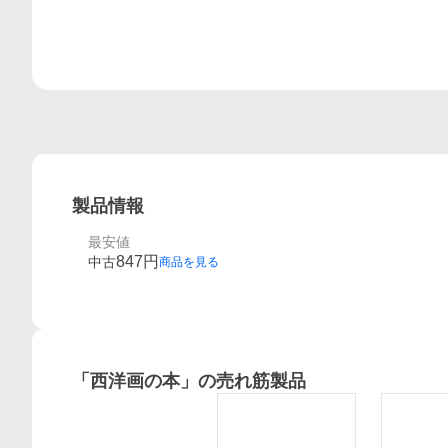
製品情報
最安値
847
円
中古
商品を見る
「
西洋画の本
」の売れ筋製品