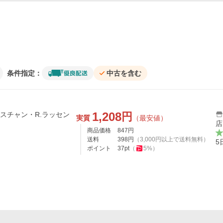
条件指定：
中古を含む
1,208
円
d/クリスチャン・R.ラッセン
実質
（最安値）
店
商品価格
847
円
送料
398
円
（
3,000
円以上で送料無料）
5
ポイント
37
pt
（
5
%）