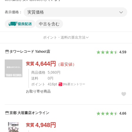
実質価格
表示価格：
中古を含む
ポイント・送料の算出方法
タワーレコード Yahoo!店
4.59
4,644
円
実質
（最安値）
商品価格
5,060
円
送料
0
円
ポイント
416
pt
9
%
要エントリー
お取り寄せ商品
京都 大垣書店オンライン
4.66
4,948
円
実質