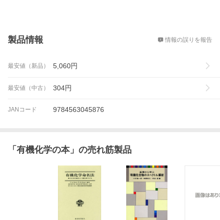
概要
製品情報
情報の誤りを報告
5,060
円
最安値（新品）
304
円
最安値（中古）
9784563045876
JANコード
「
有機化学の本
」の売れ筋製品