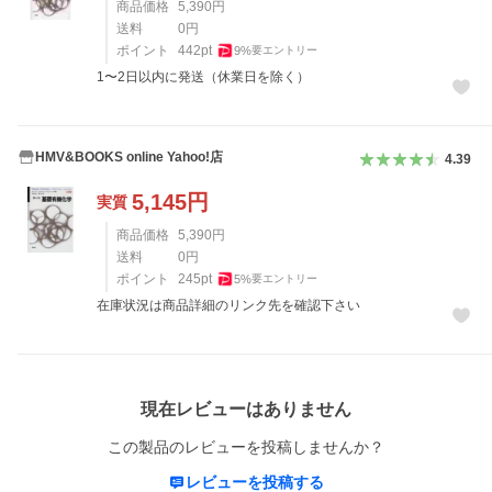
商品価格
5,390
円
送料
0
円
ポイント
442
pt
9
%
要エントリー
1〜2日以内に発送（休業日を除く）
HMV&BOOKS online Yahoo!店
4.39
5,145
円
実質
商品価格
5,390
円
送料
0
円
ポイント
245
pt
5
%
要エントリー
在庫状況は商品詳細のリンク先を確認下さい
レビュー
現在レビューはありません
この製品のレビューを投稿しませんか？
レビューを投稿する