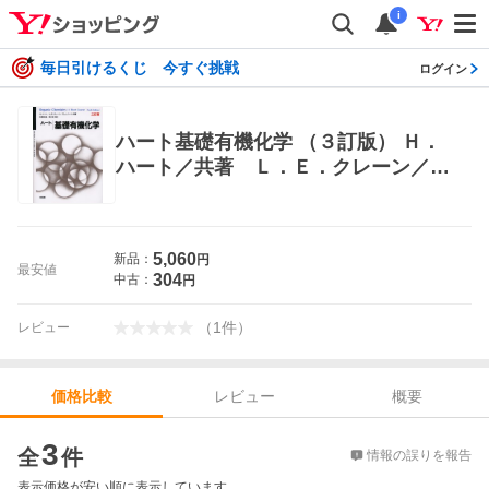
i
毎日引けるくじ 今すぐ挑戦
ログイン
ハート基礎有機化学 （３訂版） Ｈ．
ハート／共著 Ｌ．Ｅ．クレーン／共
著 Ｄ．Ｊ．ハート／共著 秋葉欣哉
／共訳 奥彬／共訳 有機化学の本
5,060
新品：
円
最安値
304
中古：
円
（
1
件
）
レビュー
レビュー
概要
価格比較
価格比較
3
全
件
情報の誤りを報告
表示価格が安い順に表示しています