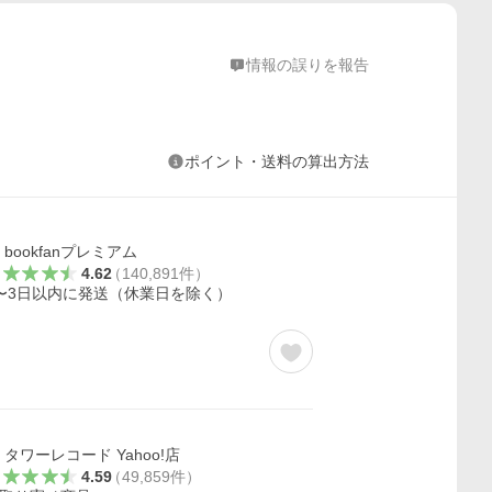
情報の誤りを報告
ポイント・送料の算出方法
bookfanプレミアム
4.62
（
140,891
件
）
〜3日以内に発送（休業日を除く）
タワーレコード Yahoo!店
4.59
（
49,859
件
）