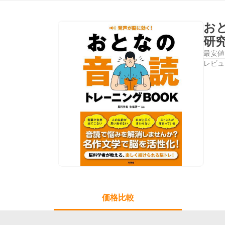
お
研
最安値
レビュ
価格比較