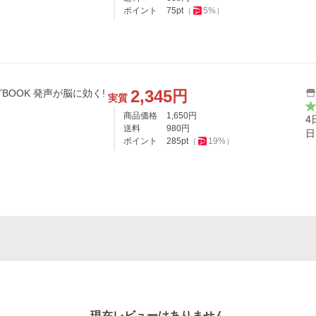
ポイント
75
pt
（
5
%）
2,345
円
OOK 発声が脳に効く!
実質
商品価格
1,650
円
4
送料
980
円
日
ポイント
285
pt
（
19
%）
現在レビューはありません