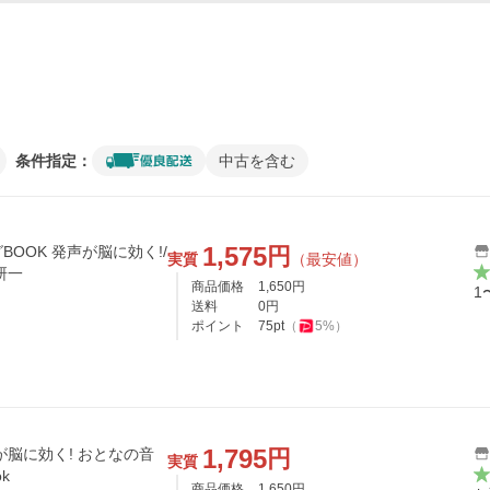
条件指定：
中古を含む
1,575
円
OOK 発声が脳に効く!/
実質
（最安値）
研一
商品価格
1,650
円
1
送料
0
円
ポイント
75
pt
（
5
%）
1,795
円
が脳に効く! おとなの音
実質
k
商品価格
1,650
円