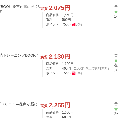
2,075
円
OOK 発声が脳に効く!/
実質
研一
商品価格
1,650
円
1
送料
500
円
ポイント
75
pt
（
5
%）
2,130
円
読トレーニングBOOK /
実質
〔本〕
商品価格
1,650
円
在
送料
495
円
（
2,500
円以上で送料無料）
さ
ポイント
15
pt
（
1
%）
2,255
円
グＢＯＯＫ―発声が脳に
実質
商品価格
1,650
円
2
送料
680
円