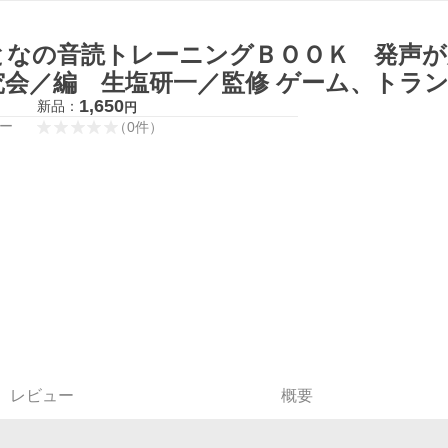
となの音読トレーニングＢＯＯＫ 発声が
究会／編 生塩研一／監修 ゲーム、トラ
1,650
新品：
円
ー
（
0
件
）
レビュー
概要