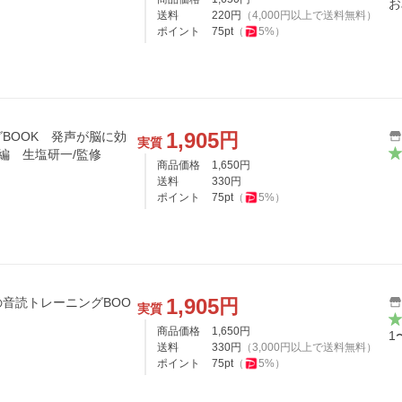
お
送料
220
円
（
4,000
円以上で送料無料）
ポイント
75
pt
（
5
%）
1,905
円
BOOK 発声が脳に効
実質
編 生塩研一/監修
商品価格
1,650
円
送料
330
円
ポイント
75
pt
（
5
%）
1,905
円
音読トレーニングBOO
実質
商品価格
1,650
円
1
送料
330
円
（
3,000
円以上で送料無料）
ポイント
75
pt
（
5
%）