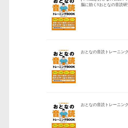
脳に効く!/おとなの音読研
価格比較
おとなの音読トレーニングB
おとなの音読トレーニングB