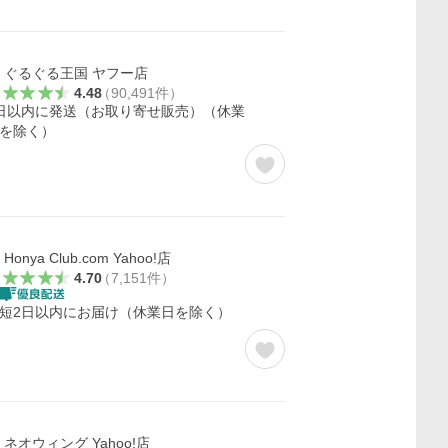
ぐるぐる王国 ヤフー店
4.48
（
90,491
件
）
日以内に発送（お取り寄せ販売）（休業
を除く）
Honya Club.com Yahoo!店
4.70
（
7,151
件
）
短2日以内にお届け（休業日を除く）
ネオウィング Yahoo!店