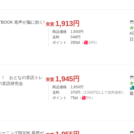
1,913
円
OOK 発声が脳に効く!
実質
商品価格
1,650
円
4
送料
548
円
日
ポイント
285
pt
（
19
%）
1,945
円
く！ おとなの音読トレ
実質
の音読研究会
商品価格
1,650
円
送料
370
円
（
3,500
円以上で送料無料）
最
ポイント
75
pt
（
5
%）
レーニングBOOK 発声が