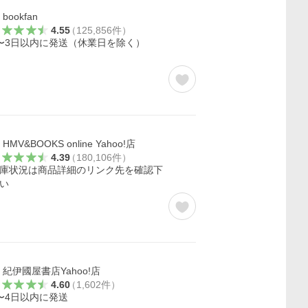
bookfan
4.55
（
125,856
件
）
〜3日以内に発送（休業日を除く）
HMV&BOOKS online Yahoo!店
4.39
（
180,106
件
）
庫状況は商品詳細のリンク先を確認下
い
紀伊國屋書店Yahoo!店
4.60
（
1,602
件
）
〜4日以内に発送