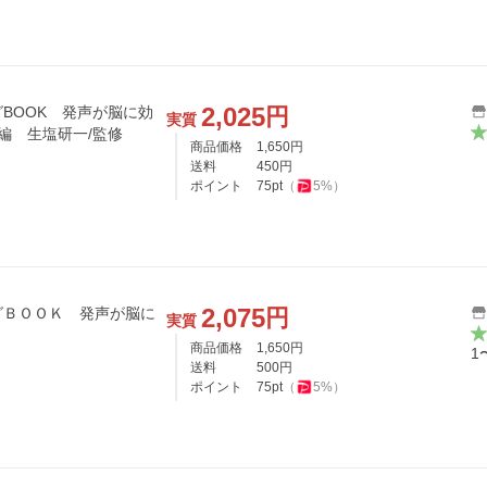
2,025
円
BOOK 発声が脳に効
実質
編 生塩研一/監修
商品価格
1,650
円
送料
450
円
ポイント
75
pt
（
5
%）
2,075
円
グＢＯＯＫ 発声が脳に
実質
商品価格
1,650
円
1
送料
500
円
ポイント
75
pt
（
5
%）