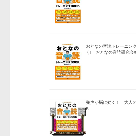
おとなの音読トレーニング
く! おとなの音読研究会/
発声が脳に効く！ 大人の
K