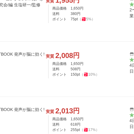
1,955
円
実質
究会/編 生塩研一/監修
商品価格
1,650
円
2
送料
380
円
業
ポイント
75
pt
（
5
%）
2,008
円
OOK 発声が脳に効く!
実質
商品価格
1,650
円
4
送料
508
円
日
ポイント
150
pt
（
10
%）
2,013
円
OOK 発声が脳に効く!
実質
商品価格
1,650
円
4
送料
618
円
日
ポイント
255
pt
（
17
%）