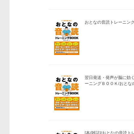
おとなの音読トレーニングB
翌日発送・発声が脳に効
ーニングＢＯＯＫ/おとな
[本/雑誌]/おとなの音読ト