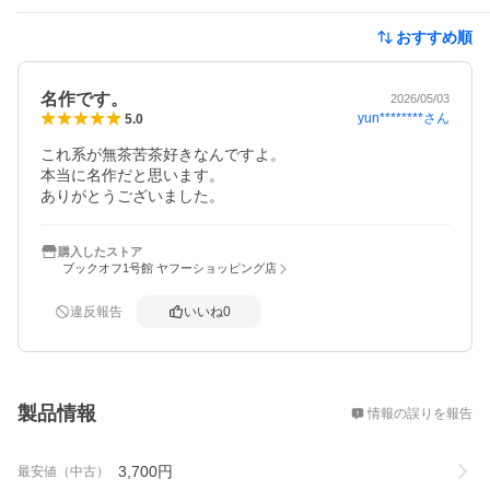
おすすめ順
名作です。
2026/05/03
yun********
さん
5.0
これ系が無茶苦茶好きなんですよ。

本当に名作だと思います。

ありがとうございました。
購入したストア
ブックオフ1号館 ヤフーショッピング店
違反報告
いいね
0
概要
製品情報
情報の誤りを報告
3,700
円
最安値（中古）