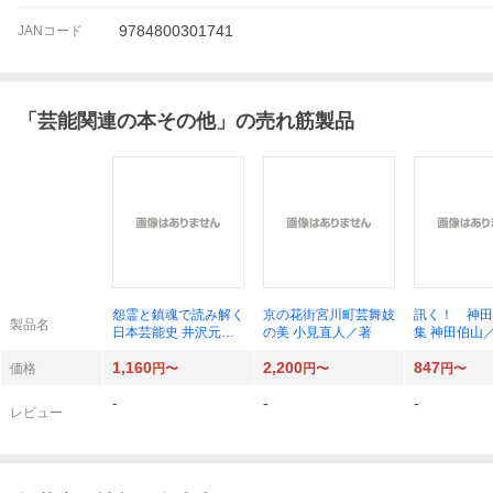
9784800301741
JANコード
「
芸能関連の本その他
」の売れ筋製品
怨霊と鎮魂で読み解く
京の花街宮川町芸舞妓
訊く！ 神田
製品名
日本芸能史 井沢元彦
の美 小見直人／著
集 神田伯山
／著
1,160
2,200
847
価格
円〜
円〜
円〜
-
-
-
レビュー