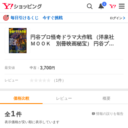
i
毎日引けるくじ 今すぐ挑戦
ログイン
円谷プロ怪奇ドラマ大作戦 （洋泉社
ＭＯＯＫ 別冊映画秘宝） 円谷プロ
ダクション／監修 芸能関連の本その
他
3,700
最安値
中古：
円
（
1
件
）
レビュー
レビュー
概要
価格比較
価格比較
1
全
件
情報の誤りを報告
表示価格が安い順に表示しています