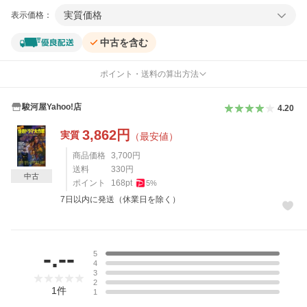
実質価格
表示価格：
中古を含む
ポイント・送料の算出方法
駿河屋Yahoo!店
4.20
3,862
円
実質
（最安値）
商品価格
3,700
円
送料
330
円
中古
ポイント
168
pt
5
%
7日以内に発送（休業日を除く）
レビュー
-.--
5
4
3
2
1
件
1