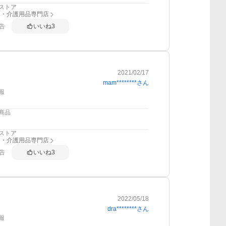
ストア
り・介護用品専門店
告
いいね
3
2021/02/17
mam********
さん
報
商品
ストア
り・介護用品専門店
告
いいね
3
2022/05/18
dra********
さん
報