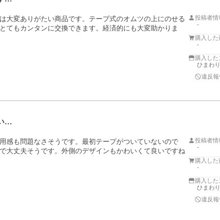
投稿者情
は大変ありがたい商品です。テープ式のオムツの上にのせる
-
とてもカンタンに交換できます。経済的にも大変助かりま
購入した
-
購入した
ひまわ
違反報
い…
投稿者情
用感も問題なさそうです。最初テープがついていないので　
-
で大丈夫そうです。外側のデザインもかわいくて良いですね
購入した
-
購入した
ひまわ
違反報