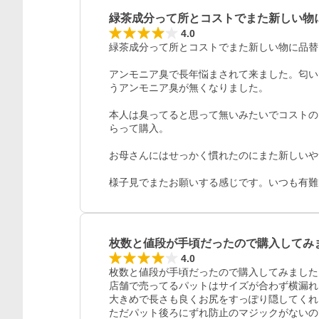
緑茶成分って所とコストでまた新しい物
4.0
緑茶成分って所とコストでまた新しい物に品替
アンモニア臭で長年悩まされて来ました。匂い
うアンモニア臭が無くなりました。

本人は臭ってると思って無いみたいでコストの
らって購入。

お母さんにはせっかく慣れたのにまた新しいや
様子見でまたお願いする感じです。いつも有難
枚数と値段が手頃だったので購入してみ
4.0
枚数と値段が手頃だったので購入してみました。
店舗で売ってるパットはサイズが合わず横漏れ
大きめで長さも良くお尻をすっぽり隠してくれ
ただパット後ろにずれ防止のマジックがないの