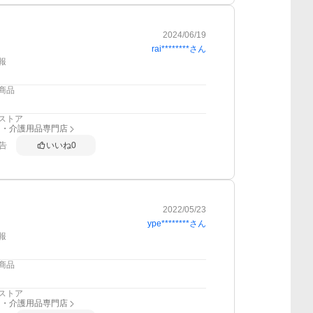
2024/06/19
rai********
さん
報
商品
ストア
り・介護用品専門店
告
いいね
0
2022/05/23
ype********
さん
報
商品
ストア
り・介護用品専門店