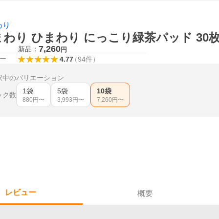
わり
わり ひまわり にっこり緑茶パッド 30枚 
7,260
新品：
円
ー
4.77
（
94
件
）
択中のバリエーション
1袋
5袋
10袋
ック数
880
円〜
3,993
円〜
7,260
円〜
レビュー
概要