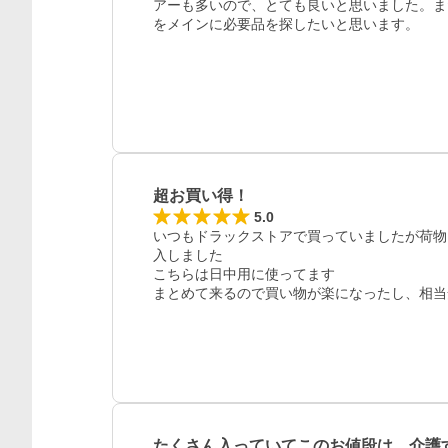
アーも多いので、とても良いと思いました。ま
をメインに必要品を探したいと思います。
レビュー
超お買い得！
5.0
いつもドラックストアで買っていましたが荷物
入しました

こちらは日中用に使ってます

まとめて来るので買い物が楽になったし、相当
たくさん入っていてこのお値段は、介護