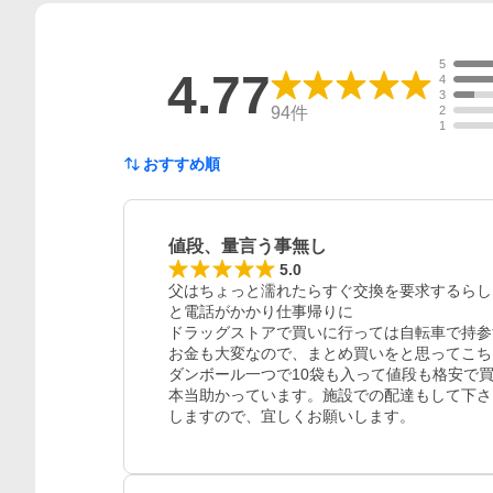
5
4.77
4
3
94
件
2
1
おすすめ順
値段、量言う事無し
5.0
父はちょっと濡れたらすぐ交換を要求するらし
と電話がかかり仕事帰りに

ドラッグストアで買いに行っては自転車で持参
お金も大変なので、まとめ買いをと思ってこち
ダンボール一つで10袋も入って値段も格安で買
本当助かっています。施設での配達もして下さ
しますので、宜しくお願いします。