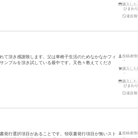
購入した
ひまわ
違反報
投稿者情
れて頂き感謝致します。父は車椅子生活のためなかなかフィ
-
サンプルを頂き試している最中です。又色々教えてくださ
購入した
-
購入した
ひまわ
違反報
投稿者情
書発行選択項目があることです。領収書発行項目が無いスト
-