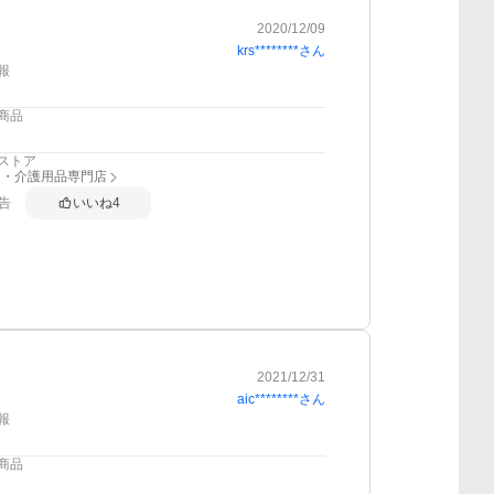
2020/12/09
krs********
さん
報
商品
ストア
り・介護用品専門店
告
いいね
4
2021/12/31
aic********
さん
報
商品