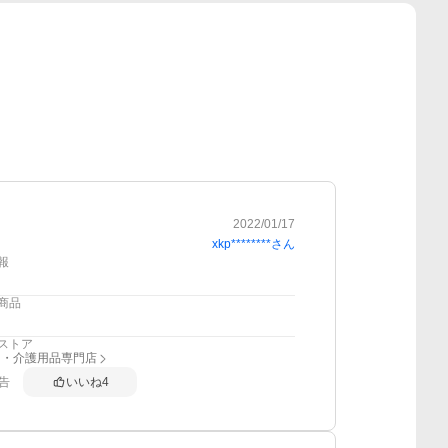
2022/01/17
xkp********
さん
報
商品
ストア
り・介護用品専門店
告
いいね
4