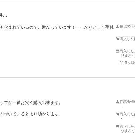
臭…
投稿者情
も含まれているので、助かっています！しっかりとした手触
-
購入した
-
購入した
ひまわ
違反報
投稿者情
ップが一番お安く購入出来ます。

-
が付いているとより助かります。
購入した
-
購入した
ひまわ