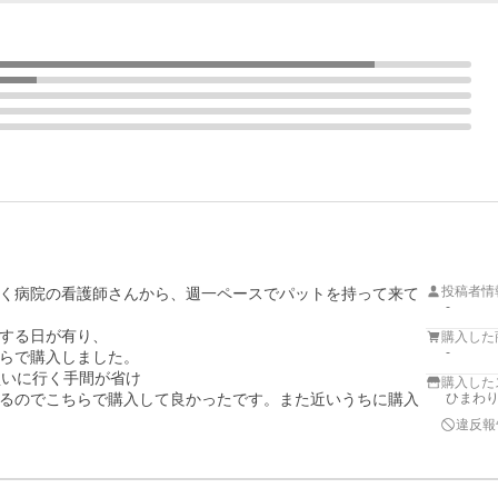
投稿者情
く病院の看護師さんから、週一ペースでパットを持って来て
-
する日が有り、

購入した
-
らで購入しました。

いに行く手間が省け

購入した
るのでこちらで購入して良かったです。また近いうちに購入
ひまわ
違反報