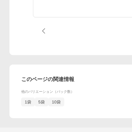
このページの関連情報
他のバリエーション（パック数）
1袋
5袋
10袋