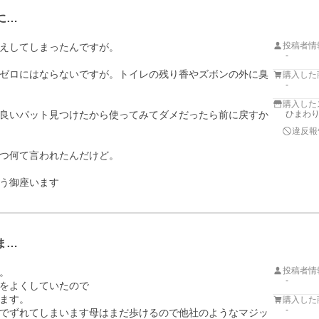
に…
投稿者情
えしてしまったんですが。

-
ゼロにはならないですが。トイレの残り香やズボンの外に臭
購入した
-
購入した
良いパット見つけたから使ってみてダメだったら前に戻すか
ひまわ
違反報
つ何て言われたんだけど。

う御座います
ま…
投稿者情


-
をよくしていたので

ます。

購入した
-
でずれてしまいます母はまだ歩けるので他社のようなマジッ