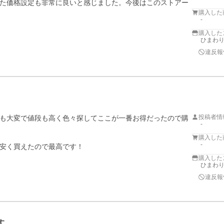
た価格設定も非常に良いと感じました。今後はこのストアー
購入した
-
購入した
ひまわ
違反報
投稿者情
も大変で値段も高く色々探してここが一番お得だったので購
-
購入した
-
安く買えたので最高です！
購入した
ひまわ
違反報
す…