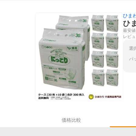
ひま
ひま
最安値
レビュ
選
パ
価格比較