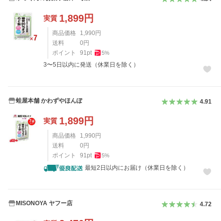
1,899
円
実質
商品価格
1,990
円
送料
0
円
ポイント
91
pt
5
%
3〜5日以内に発送（休業日を除く）
蛙屋本舗 かわずやほんぽ
4.91
1,899
円
実質
商品価格
1,990
円
送料
0
円
ポイント
91
pt
5
%
最短2日以内にお届け（休業日を除く）
MISONOYA ヤフー店
4.72