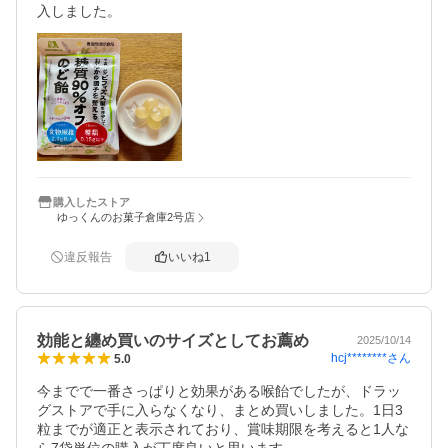
入しました。
購入したストア
ゆっくんのお菓子倉庫2号店
違反報告
いいね
1
効能と纏め買いのサイズとしてお薦め
2025/10/14
hcj********
さん
5.0
今までで一番さっぱりと効果がある喉飴でしたが、ドラッ
グストアで手に入らなくなり、まとめ買いしました。1日3
粒までが適正と表示されており、賞味期限を考えると1人な