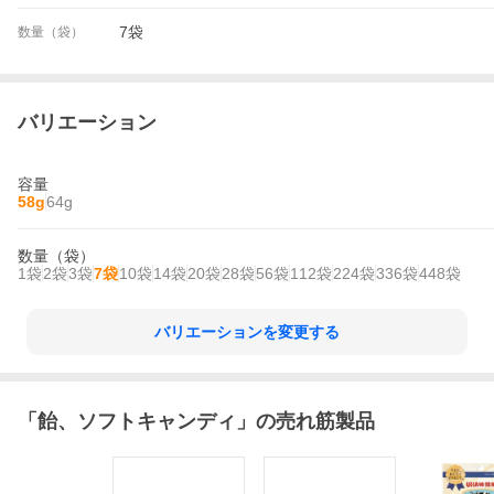
7袋
数量（袋）
バリエーション
容量
58g
64g
数量（袋）
1袋
2袋
3袋
7袋
10袋
14袋
20袋
28袋
56袋
112袋
224袋
336袋
448袋
バリエーションを変更する
「
飴、ソフトキャンディ
」の売れ筋製品