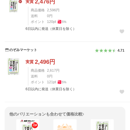
2,476
円
実質
商品価格
2,596
円
送料
0
円
ポイント
120
pt
5
%
6日以内に発送（休業日を除く）
のぞみマーケット
4.71
2,496
円
実質
商品価格
2,617
円
送料
0
円
ポイント
121
pt
5
%
6日以内に発送（休業日を除く）
他のバリエーションも合わせて価格比較