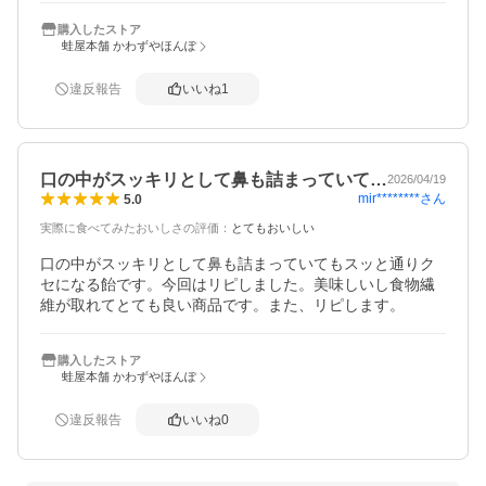
購入したストア
蛙屋本舗 かわずやほんぽ
違反報告
いいね
1
口の中がスッキリとして鼻も詰まっていて…
2026/04/19
mir********
さん
5.0
実際に食べてみたおいしさの評価
：
とてもおいしい
口の中がスッキリとして鼻も詰まっていてもスッと通りク
セになる飴です。今回はリピしました。美味しいし食物繊
維が取れてとても良い商品です。また、リピします。
購入したストア
蛙屋本舗 かわずやほんぽ
違反報告
いいね
0