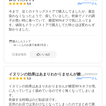
yke********
さん
5.0
今まで、近くのドラッグストアで購入してましたが、最近
扱わなくなったようで、探していました。乾燥でノドの調
子が悪い時に食べていて、糖質90%オフで気に入ってま
す。値段もドラッグストアで購入してた時とほぼ変わらず
助かりました。
購入したストア
ゆっくんのお菓子倉庫2号店
違反報告
いいね
2
イヌリンの効果はあまりわかりませんが糖…
2024/01/23
moo********
さん
5.0
イヌリンの効果はあまりわかりませんが糖質90％オフが気
に入っていてよく舐めているのですぐ無くなってしまいま
す。

乾燥する時期はのど飴必須です。

近所のお店では見かけなくなってしまったのでまとめて購