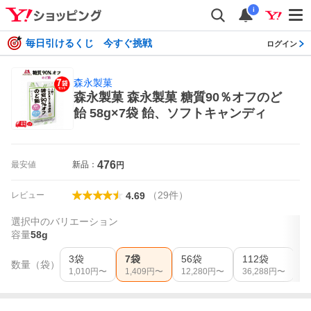
i
毎日引けるくじ 今すぐ挑戦
ログイン
森永製菓
森永製菓 森永製菓 糖質90％オフのど
飴 58g×7袋 飴、ソフトキャンディ
476
最安値
新品：
円
（
29
件
）
レビュー
4.69
選択中のバリエーション
容量
58g
3袋
7袋
56袋
112袋
数量（袋）
1,010
円〜
1,409
円〜
12,280
円〜
36,288
円〜