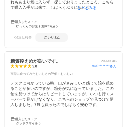
れもあまり気に入らず、探しておりましたところ、こちら
で購入入手が出来て、しばらくぶりに母に渡したところ、
もっとみる
やっぱりこれでないとダメらしく、とてもよろこび、そし
て、とても安心しておりました。

購入したストア
母は、今までに他のもので、これでないとダメなどとは言
ゆっくんのお菓子倉庫2号店
わない人でしたので、今回初めて、これ以外はダメと言っ
たのでよほど気にいっていたのだと思っております。

違反報告
いいね
1
糖尿病なので、主治医には飴は控えるようにと言われいま
すが、自分なりに調整して使っております（4年〜5年使用
中）

ですので、家族としましては、糖尿病の数値や2ヶ月に一度
糖質控えめが良いです。
の検査（血液、尿）の結果を見ながらの判断にしておりま
2026/05/06
mk0********
さん
5.0
す、今のところ母の場合特に悪くなったたようには無く、
この飴を継続で使かわせたいと思っております。

実際に食べてみたおいしさの評価
：
おいしい
いちばんは、本人が安心して使えて、精神的にも良く、無
くなるとまた口腔の不安になるよりは良いかと思うの
デスクに向かっている時、口がさみしいと感じて飴を舐め
で……

ることが多いのですが、糖分が気になっていました。この
気を付けて使わせていきたいと思っております。
飴を見つけてからはリピートしていますが、いつも行くス
ーパーで見かけなくなり、こちらのショップで見つけて購
入しました。7袋も買ったのでしばらく安心です。
購入したストア
グッドスマイル