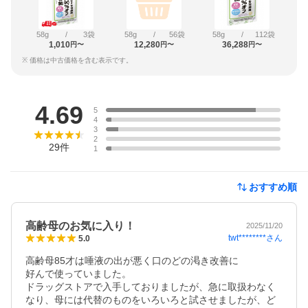
58g
/
3袋
58g
/
56袋
58g
/
112袋
1,010
12,280
36,288
円〜
円〜
円〜
※ 価格は中古価格を含む表示です。
レビュー
4.69
5
4
3
2
29
件
1
おすすめ順
高齢母のお気に入り！
2025/11/20
twt********
さん
5.0
高齢母85才は唾液の出が悪く口のどの渇き改善に

好んで使っていました。

ドラッグストアで入手しておりましたが、急に取扱わなく
なり、母には代替のものをいろいろと試させましたが、ど