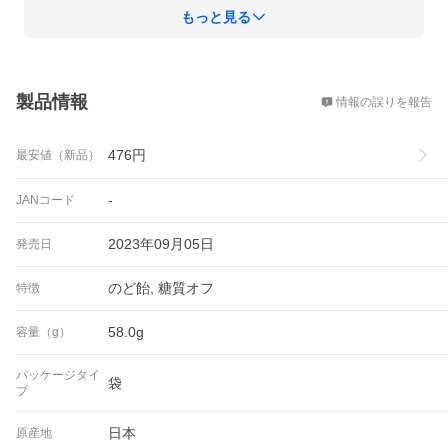
もっと見る
概要
製品情報
情報の誤りを報告
476
円
最安値（新品）
-
JANコード
2023年09月05日
発売日
のど飴, 糖質オフ
特徴
58.0g
容量（g）
パッケージタイ
袋
プ
日本
原産地