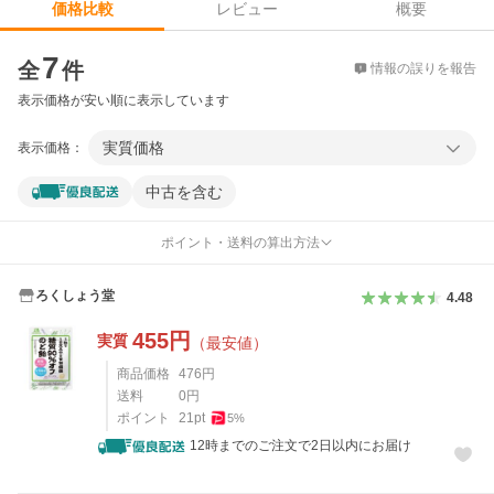
レビュー
概要
価格比較
価格比較
7
全
件
情報の誤りを報告
表示価格が安い順に表示しています
実質価格
表示価格：
中古を含む
ポイント・送料の算出方法
ろくしょう堂
4.48
455
円
実質
（最安値）
商品価格
476
円
送料
0
円
ポイント
21
pt
5
%
12時までのご注文で2日以内にお届け