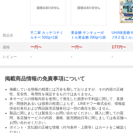
不二家 カッチコチミ
黄金糖 サンキューボ
UHA味覚糖 
製品名
ルキー 500g×1袋
トル黄金糖 390g×1袋
ク8.2 塩ミルク
袋
ー
ー
177
価格
円〜
円〜
円〜
-
-
-
レビュー
掲載商品情報の免責事項について
掲載している情報の精度には万全を期しておりますが、その内容の正確
性、安全性、有用性を保証するものではありません。
本サービスの情報内容を使用して発生した損害や不利益に関して、直接
的・間接的あるいは損害の程度によらず、 LINEヤフー株式会社、情報提
供会社各社および商品販売店舗各社は一切の責任を負いません。
製品に関しましては製造元へお問い合わせください。購入に際しての質
問、各店舗サービスの内容、価格、販売開始日等に関しましては各店舗へ
お問い合わせください。
ポイント・支払額の正確な情報（付与条件・上限等）はカートをご確認く
ださい。