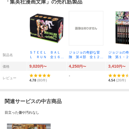
「
集英社漫画文庫
」の売れ筋製品
ＳＴＥＥＬ ＢＡＬ
ジョジョの奇妙な冒
ジョジョの奇
製品名
Ｌ ＲＵＮ 全１６巻
険 第４部 全１２巻
険 第１・２
（集英社文庫 コミッ
（集英社文庫コミック
巻 （集英社
9,020
4,250
3,410
ク版） 荒木 飛呂
版） 荒木 飛呂彦
ック版） 荒
価格
円〜
円〜
円〜
彦 著
著
彦 著
-
レビュー
4.78
(
80
件)
4.54
(
26
件)
関連サービスの中古商品
目立った傷や汚れなし