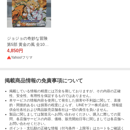
ジョジョの奇妙な冒険
第5部 黄金の風 全10巻
セット 集英社文庫コミ
4,850
円
ック版 ポストカード
Yahoo!フリマ
付き
掲載商品情報の免責事項について
掲載している情報の精度には万全を期しておりますが、その内容の正確
性、安全性、有用性を保証するものではありません。
本サービスの情報内容を使用して発生した損害や不利益に関して、直接
的・間接的あるいは損害の程度によらず、 LINEヤフー株式会社、情報提
供会社各社および商品販売店舗各社は一切の責任を負いません。
製品に関しましては製造元へお問い合わせください。購入に際しての質
問、各店舗サービスの内容、価格、販売開始日等に関しましては各店舗へ
お問い合わせください。
ポイント・支払額の正確な情報（付与条件・上限等）はカートをご確認く