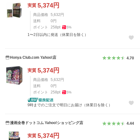
5,374
円
実質
商品価格
5,632
円
送料
0
円
ポイント
258
pt
5
%
1〜2日以内に発送（休業日を除く）
Honya Club.com Yahoo!店
4.70
5,374
円
実質
商品価格
5,632
円
送料
0
円
ポイント
258
pt
5
%
9時までのご注文で明日にお届け（休業日を除く）
漫画全巻ドットコム Yahoo!ショッピング店
4.44
5,374
円
実質