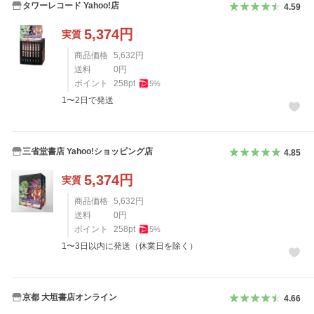
タワーレコード Yahoo!店
4.59
5,374
円
実質
商品価格
5,632
円
送料
0
円
ポイント
258
pt
5
%
1〜2日で発送
三省堂書店 Yahoo!ショッピング店
4.85
5,374
円
実質
商品価格
5,632
円
送料
0
円
ポイント
258
pt
5
%
1〜3日以内に発送（休業日を除く）
京都 大垣書店オンライン
4.66