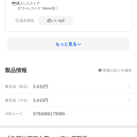
購入したストア
タワーレコード Yahoo!店
違反報告
いいね
0
もっと見る
概要
製品情報
情報の誤りを報告
5,632
円
最安値（新品）
3,410
円
最安値（中古）
9784086179089
JANコード