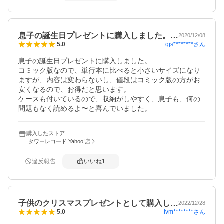
内容は本当に素晴らしい漫画です♪
息子の誕生日プレゼントに購入しました。…
2020/12/08
qjs********
さん
5.0
息子の誕生日プレゼントに購入しました。

コミック版なので、単行本に比べると小さいサイズになり
ますが、内容は変わらないし、値段はコミック版の方がお
安くなるので、お得だと思います。

ケースも付いているので、収納がしやすく、息子も、何の
問題もなく読めるよ〜と喜んでいました。
購入したストア
タワーレコード Yahoo!店
違反報告
いいね
1
子供のクリスマスプレゼントとして購入し…
2022/12/28
ivm********
さん
5.0