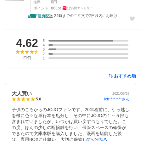
送料
0
円
ポイント
863
pt
12
%
要エントリー
24時までのご注文で2日以内にお届け
レビュー
4.62
5
4
3
2
21
件
1
おすすめ順
大人買い
2021/08/28
icb********
さん
5.0
子供のころからのJOJOファンです。20年程前に、引っ越し
を機に色々な単行本を処分し、その中にJOJOの１～５部も
含まれていましたが、いつかは買い戻すつもりでした。こ
の度、ほんの少しの断捨離を行い、保管スペースの確保が
できたので文庫本版を購入しました。漫画を堪能した後
は、専用BOXに仕舞い、大切に保管しています。付録のポ
もっとみる