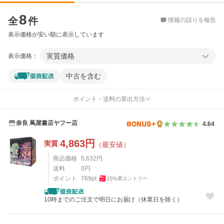
価格比較
8
全
件
情報の誤りを報告
表示価格が安い順に表示しています
実質価格
表示価格：
中古を含む
ポイント・送料の算出方法
奈良 蔦屋書店ヤフー店
4.64
4,863
円
実質
（最安値）
商品価格
5,632
円
送料
0
円
ポイント
769
pt
15
%
要エントリー
10時までのご注文で明日にお届け（休業日を除く）