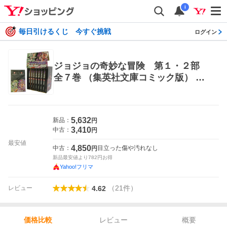
i
毎日引けるくじ 今すぐ挑戦
ログイン
ジョジョの奇妙な冒険 第１・２部
全７巻 （集英社文庫コミック版） 荒
木 飛呂彦 著 集英社漫画文庫
5,632
新品：
円
3,410
中古：
円
最安値
4,850
中古：
目立った傷や汚れなし
円
新品最安値より
782
円お得
Yahoo!フリマ
（
21
件
）
レビュー
4.62
レビュー
概要
価格比較