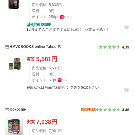
商品価格
5,632
円
送料
0
円
ポイント
258
pt
5
%
12時までのご注文で明日にお届け（休業日を除く）
HMV&BOOKS online Yahoo!店
4.39
5,581
円
実質
商品価格
5,632
円
送料
0
円
ポイント
51
pt
1
%
在庫状況は商品詳細のリンク先を確認下さい
Kokochie
4.46
7,038
円
実質
商品価格
7,901
円