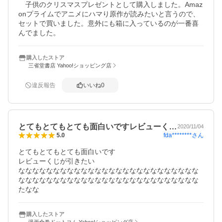
　子供のクリスマスプレゼントとして購入しました。Amaz
onプライムでアニメにハマり原作が読みたいと言うので、
セットで買いました。意外にも箱に入っているのが一番喜
んでました。
購入したストア
三省堂書店 Yahoo!ショッピング店
違反報告
いいね
0
とてもとてもとても面白いですレビューく…
2020/11/04
fda********
さん
5.0
とてもとてもとても面白いです

レビューくじが引きたい

なななななななななななななななななななななななななな
なななななななななななななななななななななななななな
たなな
購入したストア
漫画全巻ドットコム Yahoo!ショッピング店