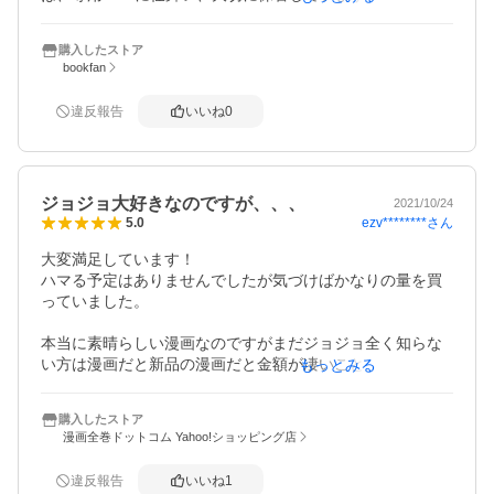
ストカードもカッコイイです！
購入したストア
bookfan
違反報告
いいね
0
ジョジョ大好きなのですが、、、
2021/10/24
ezv********
さん
5.0
大変満足しています！

ハマる予定はありませんでしたが気づけばかなりの量を買
っていました。

本当に素晴らしい漫画なのですがまだジョジョ全く知らな
い方は漫画だと新品の漫画だと金額が凄いことになるので
もっとみる
中古をオススメします。

購入したストア
ここまでハマるとわかっていれば最初から中古を勝ってい
漫画全巻ドットコム Yahoo!ショッピング店
たと思います！

違反報告
いいね
1