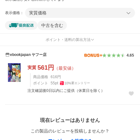
実質価格
表示価格：
中古を含む
ポイント・送料の算出方法
ebookjapan ヤフー店
4.65
561
円
実質
（最安値）
商品価格
616
円
ポイント
55
pt
10
%
要エントリー
注文確認後0日以内にご提供（休業日を除く）
レビュー
現在レビューはありません
この製品のレビューを投稿しませんか？