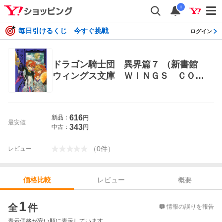
i
毎日引けるくじ 今すぐ挑戦
ログイン
ドラゴン騎士団 異界篇７ （新書館
ウィングス文庫 ＷＩＮＧＳ ＣＯＭ
ＩＣＳ ＢＵＮＫＯ） 押上美猫／著
コミック文庫その他
616
新品：
円
最安値
343
中古：
円
（
0
件
）
レビュー
レビュー
概要
価格比較
価格比較
1
全
件
情報の誤りを報告
表示価格が安い順に表示しています