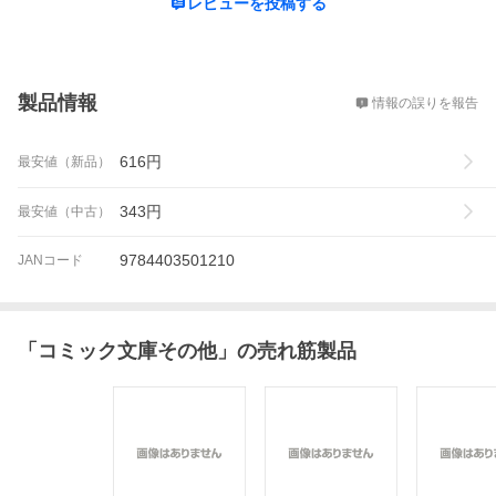
レビューを投稿する
概要
製品情報
情報の誤りを報告
616
円
最安値（新品）
343
円
最安値（中古）
9784403501210
JANコード
「
コミック文庫その他
」の売れ筋製品