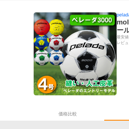
pelad
mo
ー
最安値
レビュ
価格比較