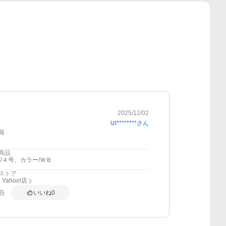
2025/12/02
lzl********
さん
報
商品
/４号、カラー/ＷＢ
ストア
Yahoo!店
告
いいね
0