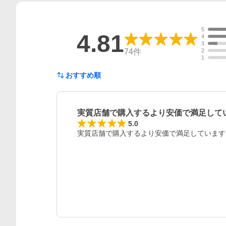
5
4.81
4
3
74
件
2
1
おすすめ順
実質店舗で購入するより安価で満足して
5.0
実質店舗で購入するより安価で満足しています
レビュー