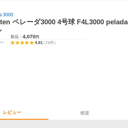
a 3000
lten ペレーダ3000 4号球 F4L3000 pelad
ル
4,070
新品：
円
ー
4.81
（
74
件
）
レビュー
概要