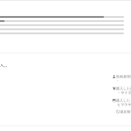
い…
投稿者情
-
購入した
・サイズ
購入した
ヒマラヤ 
違反報