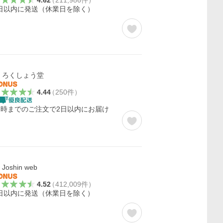
4.62
（
211,986
件
）
日以内に発送（休業日を除く）
ろくしょう堂
4.44
（
250
件
）
2時までのご注文で2日以内にお届け
Joshin web
4.52
（
412,009
件
）
日以内に発送（休業日を除く）