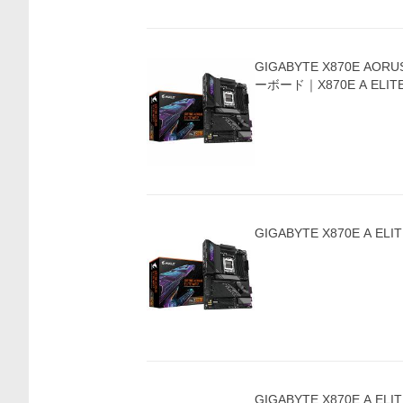
GIGABYTE X870E AORUS
ーボード｜X870E A ELITE
価格比較
GIGABYTE X870E A EL
GIGABYTE X870E A EL