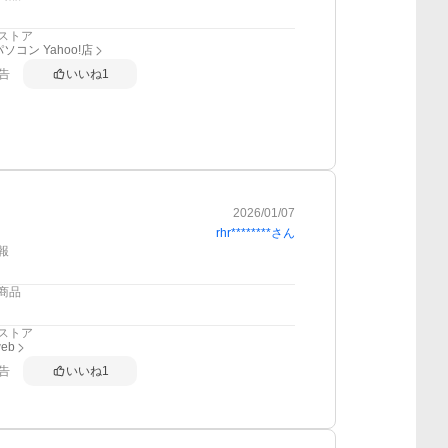
ストア
ソコン Yahoo!店
告
いいね
1
2026/01/07
rhr********
さん
報
商品
ストア
web
告
いいね
1