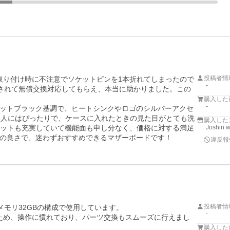
投稿者情
CPU取り付け時に不注意でソケットピンを1本折れてしまったので
-
適用されて無償交換対応してもらえ、本当に助かりました。この
購入した
-
ットブラック基調で、ヒートシンクやロゴのシルバーアクセ
い人にはぴったりで、ケースに入れたときの見た目がとても洗
購入した
5.0スロットも充実していて機能面も申し分なく、価格に対する満足
Joshin 
の良さで、迷わずおすすめできるマザーボードです！
違反報
投稿者情
 XT、メモリ32GBの構成で使用しています。

-
たため、操作に慣れており、パーツ交換もスムーズに行えまし
購入した