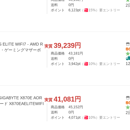
送料
0
円
2
ポイント
6,123
pt
（
15
%）
要エントリー
39,239
円
ELITE WIFI7 - AMD R
実質
ダード・ゲーミングマザーボ
商品価格
43,181
円
送料
0
円
1
ポイント
3,942
pt
（
10
%）
要エントリー
41,081
円
GABYTE X870E AOR
実質
ード X870EAELITEWIFI
商品価格
45,152
円
送料
0
円
2
ポイント
4,071
pt
（
10
%）
要エントリー