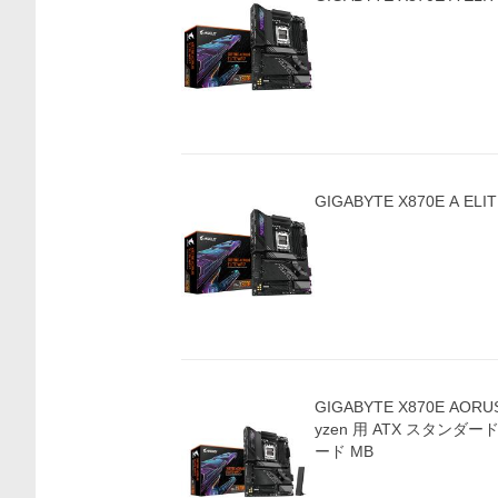
GIGABYTE X870E A EL
GIGABYTE X870E AORUS 
yzen 用 ATX スタン
ード MB