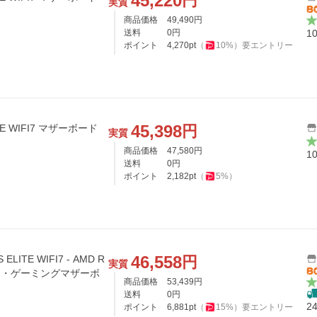
45,220
円
実質
商品価格
49,490
円
送料
0
円
1
ポイント
4,270
pt
（
10
%）
要エントリー
45,398
円
ITE WIFI7 マザーボード
実質
商品価格
47,580
円
1
送料
0
円
ポイント
2,182
pt
（
5
%）
46,558
円
ELITE WIFI7 - AMD R
実質
ダード・ゲーミングマザーボ
商品価格
53,439
円
送料
0
円
2
ポイント
6,881
pt
（
15
%）
要エントリー