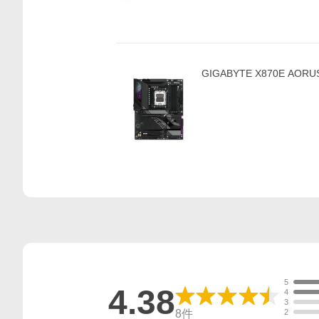
GIGABYTE X870E AORUS 
5
4.38
4
3
8
件
2