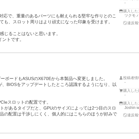
-
購入した
 x16対応で、重量のあるパーツにも耐えられる堅牢な作りとのこ
ツクモ パ
ても、スロット周りはより頑丈になった印象を受けます。

違反報
感じることはないと思います。

イントです。
投稿者情
マザーボードもASUSのX670Eから本製品へ変更しました。

-
が、BIOSをアップデートしたところ認識するようになり、以
購入した
-
CIeスロットの配置です。

購入した
ロットがあるタイプだと、GPUのサイズによっては2つ目のスロ
Joshin 
品の配置は干渉しにくく、個人的にはこちらのほうが好みで
違反報