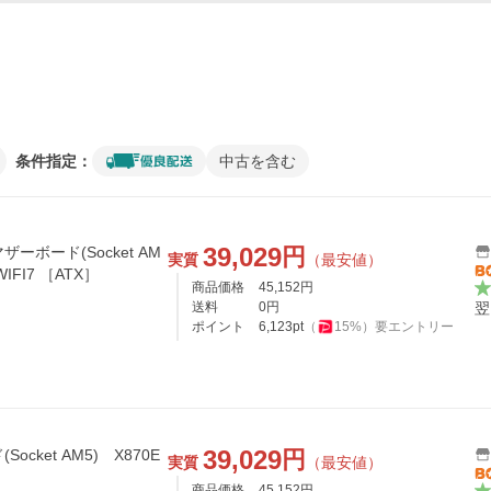
条件指定：
中古を含む
39,029
円
マザーボード(Socket AM
実質
（最安値）
5) X870E AORUS ELITE WIFI7 ［ATX］
商品価格
45,152
円
送料
0
円
翌
ポイント
6,123
pt
（
15
%）
要エントリー
39,029
円
ocket AM5) X870E
実質
（最安値）
商品価格
45,152
円