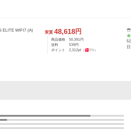
48,618
円
ELITE WIFI7 (A)
実質
商品価格
50,391
円
5
送料
539
円
日
ポイント
2,312
pt
（
5
%）