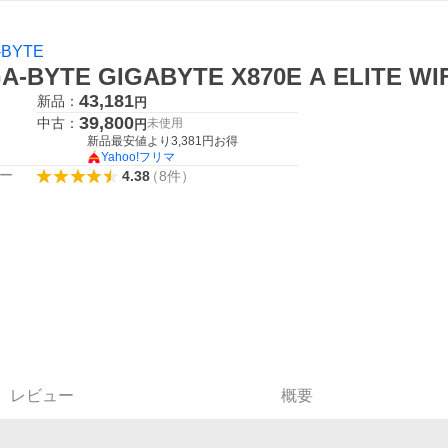
-BYTE
GA-BYTE GIGABYTE X870E A ELIT
43,181
新品：
円
39,800
中古：
未使用
円
新品最安値より
3,381
円お得
Yahoo!フリマ
ー
4.38
（
8
件
）
レビュー
概要