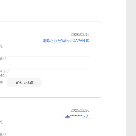
2026/02/15
削除されたYahoo! JAPAN ID
報
商品
ストア
web
告
いいね
0
2025/12/20
ate********
さん
報
商品