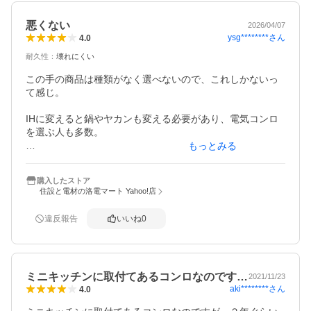
悪くない
2026/04/07
ysg********
さん
4.0
耐久性
：
壊れにくい
この手の商品は種類がなく選べないので、これしかないっ
て感じ。

IHに変えると鍋やヤカンも変える必要があり、電気コンロ
を選ぶ人も多数。

もっとみる
予備を必ず持ってます。

悪くない。使ってないけど。
購入したストア
住設と電材の洛電マート Yahoo!店
違反報告
いいね
0
ミニキッチンに取付てあるコンロなのです…
2021/11/23
aki********
さん
4.0