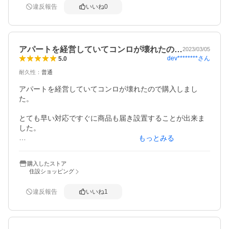
違反報告
いいね
0
アパートを経営していてコンロが壊れたの…
2023/03/05
dev********
さん
5.0
耐久性
：
普通
アパートを経営していてコンロが壊れたので購入しまし
た。

とても早い対応ですぐに商品も届き設置することが出来ま
した。

もっとみる
保険にも入ったので何かあった時も安心です。
購入したストア
住設ショッピング
違反報告
いいね
1