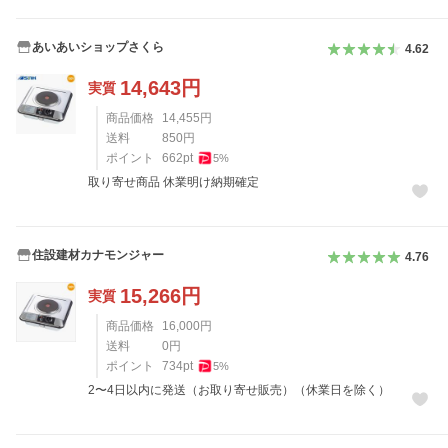
あいあいショップさくら
4.62
14,643
円
実質
商品価格
14,455
円
送料
850
円
ポイント
662
pt
5
%
取り寄せ商品 休業明け納期確定
住設建材カナモンジャー
4.76
15,266
円
実質
商品価格
16,000
円
送料
0
円
ポイント
734
pt
5
%
2〜4日以内に発送（お取り寄せ販売）（休業日を除く）