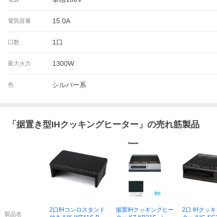
15.0A
電気容量
1口
口数
1300W
最大火力
シルバー系
色
「
据置き型IHクッキングヒーター
」の売れ筋製品
2口IHコンロスタンド
据置IHクッキングヒー
2口 IHクッ
製品名