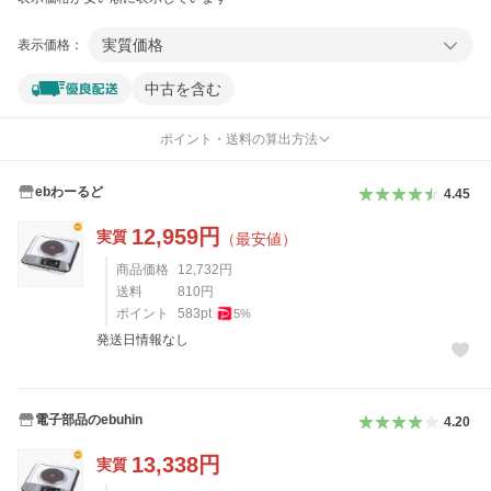
実質価格
表示価格：
中古を含む
ポイント・送料の算出方法
ebわーるど
4.45
12,959
円
実質
（最安値）
商品価格
12,732
円
送料
810
円
ポイント
583
pt
5
%
発送日情報なし
電子部品のebuhin
4.20
13,338
円
実質