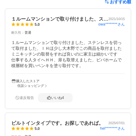
おすすめ順
１ルームマンションで取り付けました、ス…
2021/10/15
owa********
さん
5.0
耐久性
：
普通
１ルームマンションで取り付けました、ステンレスを切っ
て取付ました、ＩＨほ少し大木野でこの商品を取付ました

ミニキッチンの取替をすれば良いのに家主は細かいです

仕事する人タイへＨＨ、扉も取替えました、ビバホームで
積層材を買いペンキを塗り取付です。
購入したストア
住設ショッピング
違反報告
いいね
4
ビルトインタイプです。お探しであれば。
2025/07/01
hel********
さん
5.0