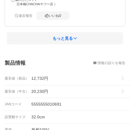
日本橋CHACHA!ヤフー店
違反報告
いいね
0
もっと見る
概要
製品情報
情報の誤りを報告
12,732
円
最安値（新品）
20,230
円
最安値（中古）
5555555010691
JANコード
32.0cm
設置幅サイズ
単相100V
電源