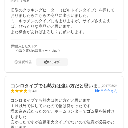
耐久性
：
普通
旧型のクッキングヒーター（ビルトインタイプ）を探して
おりましたらこちらの商品に出会いました。

ミニキッチンのタイプにもよりますが、サイズさえあえ
ば、ぴったりな商品かと思います。

また機会があればよろしくお願いします。
購入したストア
住設と電材の洛電マート plus
違反報告
いいね
0
コンロタイプでも熱力は強い方だと思いま…
2017/03/24
hir********
さん
4.0
コンロタイプでも熱力は強い方だと思います

ＩＨ以外で探していたので物は良かったです

埋め込み式だったので、ホームセンターでゴム足を後付け
しました

安かったですが自動消火タイプでないので注意が必要かと
思います