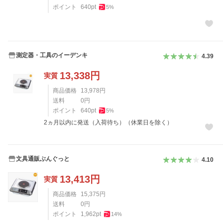
ポイント
640
pt
5
%
測定器・工具のイーデンキ
4.39
13,338
円
実質
商品価格
13,978
円
送料
0
円
ポイント
640
pt
5
%
2ヵ月以内に発送（入荷待ち）（休業日を除く）
文具通販ぶんぐっと
4.10
13,413
円
実質
商品価格
15,375
円
送料
0
円
ポイント
1,962
pt
14
%