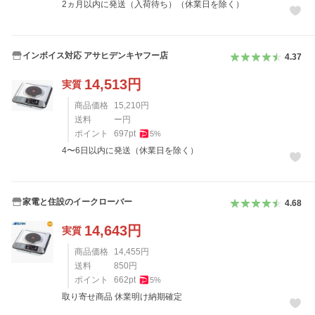
2ヵ月以内に発送（入荷待ち）（休業日を除く）
インボイス対応 アサヒデンキヤフー店
4.37
14,513
円
実質
商品価格
15,210
円
送料
ー円
ポイント
697
pt
5
%
4〜6日以内に発送（休業日を除く）
家電と住設のイークローバー
4.68
14,643
円
実質
商品価格
14,455
円
送料
850
円
ポイント
662
pt
5
%
取り寄せ商品 休業明け納期確定