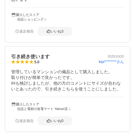
購入したストア
住設ショッピング
違反報告
いいね
3
引き続き使います
2025/10/20
kqv********
さん
5.0
管理しているマンションの備品として購入しました。

取り付けが簡単で良かったです。

IHも検討しましたが、他の方のコメントにサイズが合わな
いとあったので、引き続きこちらを使うことにしました。
購入したストア
住設と電材の洛電マート Yahoo!店
違反報告
いいね
0