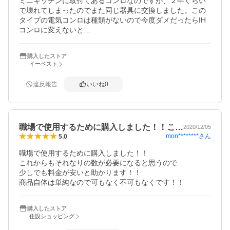
ミニキッチンに取付てあるコンロなのですが、２年ぐらい
で壊れてしまったのでまた同じ器具に交換しました。この
タイプの電気コンロは種類がないので今度ダメだったらIH
コンロに変えないと…
購入したストア
イーベスト
違反報告
いいね
0
職場で使用するために購入しました！！こ…
2020/12/05
mon********
さん
5.0
職場で使用するために購入しました！！

これからもそれなりの数が必要になると思うので

少しでも料金が安いと助かります！！

商品自体は単純なので可もなく不可もなくです！！
購入したストア
住設ショッピング