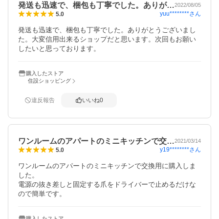
発送も迅速で、梱包も丁寧でした。ありが…
2022/08/05
yuu********
さん
5.0
発送も迅速で、梱包も丁寧でした。ありがとうございまし
た。大変信用出来るショップだと思います。次回もお願い
したいと思っております。
購入したストア
住設ショッピング
違反報告
いいね
0
ワンルームのアパートのミニキッチンで交…
2021/03/14
y19********
さん
5.0
ワンルームのアパートのミニキッチンで交換用に購入しま
した。

電源の抜き差しと固定する爪をドライバーで止めるだけな
ので簡単です。
購入したストア