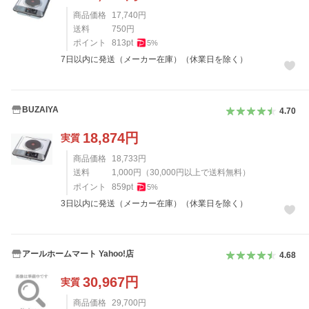
商品価格
17,740
円
送料
750
円
ポイント
813
pt
5
%
7日以内に発送（メーカー在庫）（休業日を除く）
BUZAIYA
4.70
18,874
円
実質
商品価格
18,733
円
送料
1,000
円
（
30,000
円以上で送料無料）
ポイント
859
pt
5
%
3日以内に発送（メーカー在庫）（休業日を除く）
アールホームマート Yahoo!店
4.68
30,967
円
実質
商品価格
29,700
円