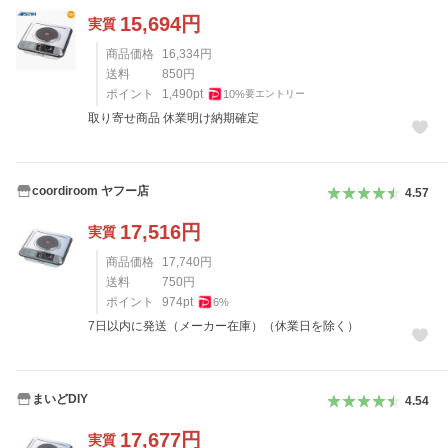
15,694
円
実質
商品価格
16,334
円
送料
850
円
ポイント
1,490
pt
10
%
要エントリー
取り寄せ商品 休業明け納期確定
coordiroom ヤフー店
4.57
17,516
円
実質
商品価格
17,740
円
送料
750
円
ポイント
974
pt
6
%
7日以内に発送（メーカー在庫）（休業日を除く）
まいどDIY
4.54
17,677
円
実質