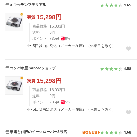
e-キッチンマテリアル
4.65
15,298
円
実質
商品価格
16,033
円
送料
0
円
ポイント
735
pt
5
%
4〜5日以内に発送（メーカー在庫）（休業日を除く）
コンパネ屋 Yahoo!ショップ
4.58
15,298
円
実質
商品価格
16,033
円
送料
0
円
ポイント
735
pt
5
%
4〜5日以内に発送（メーカー在庫）（休業日を除く）
家電と住設のイークローバー2号店
4.68