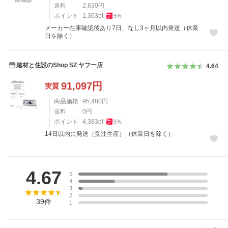
送料
2,630
円
ポイント
1,363
pt
5
%
メーカー在庫確認後あり7日、なし3ヶ月以内発送（休業
日を除く）
建材と住設のShop SZ ヤフー店
4.64
91,097
円
実質
商品価格
95,480
円
送料
0
円
ポイント
4,383
pt
5
%
14日以内に発送（受注生産）（休業日を除く）
レビュー
4.67
5
4
3
2
39
件
1