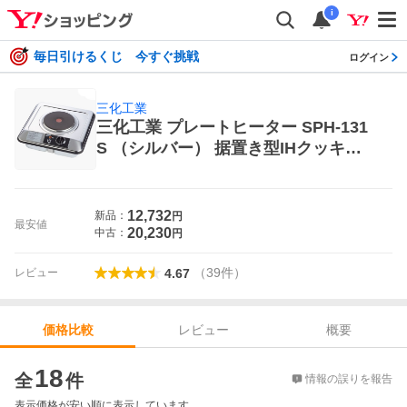
i
毎日引けるくじ 今すぐ挑戦
ログイン
三化工業
三化工業 プレートヒーター SPH-131
S （シルバー） 据置き型IHクッキン
グヒーター
12,732
新品：
円
最安値
20,230
中古：
円
（
39
件
）
レビュー
4.67
レビュー
概要
価格比較
価格比較
18
全
件
情報の誤りを報告
表示価格が安い順に表示しています