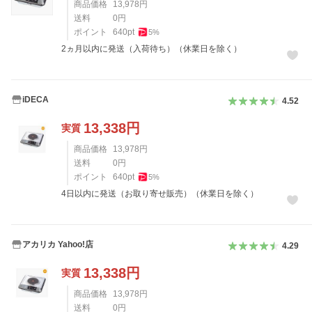
商品価格
13,978
円
送料
0
円
ポイント
640
pt
5
%
2ヵ月以内に発送（入荷待ち）（休業日を除く）
iDECA
4.52
13,338
円
実質
商品価格
13,978
円
送料
0
円
ポイント
640
pt
5
%
4日以内に発送（お取り寄せ販売）（休業日を除く）
アカリカ Yahoo!店
4.29
13,338
円
実質
商品価格
13,978
円
送料
0
円