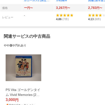
ルガールズ2 [限定
ル戦機W
国編 [通常版
版］
ー
3,267
2,783
価格
円〜
円〜
円〜
-
レビュー
4.86
(
7
件)
4.13
(
8
件)
関連サービスの中古商品
やや傷や汚れあり
PS Vita ゴールデンタイ
ム Vivid Memories [25Y
0321]
3,000
円