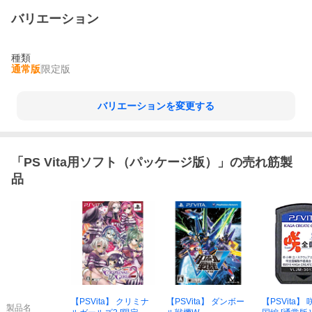
バリエーション
種類
通常版
限定版
バリエーションを変更する
「
PS Vita用ソフト（パッケージ版）
」の売れ筋製
品
【PSVita】 クリミナ
【PSVita】 ダンボー
【PSVita】 咲
製品名