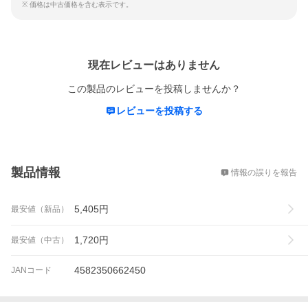
※ 価格は中古価格を含む表示です。
レビュー
現在レビューはありません
この製品のレビューを投稿しませんか？
レビューを投稿する
概要
製品情報
情報の誤りを報告
5,405
円
最安値（新品）
1,720
円
最安値（中古）
4582350662450
JANコード