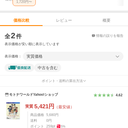
1,720
円〜
レビュー
概要
価格比較
価格比較
2
全
件
情報の誤りを報告
表示価格が安い順に表示しています
実質価格
表示価格：
中古を含む
ポイント・送料の算出方法
モトナワールドYahoo!ショップ
4.62
5,421
円
実質
（最安値）
商品価格
5,680
円
送料
0
円
ポイント
259
pt
5
%