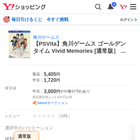
i
毎日引けるくじ 今すぐ挑戦
ログイン
角川ゲームス
【PSVita】角川ゲームス ゴールデン
タイム Vivid Memories [通常版］ PS
Vita用ソフト（パッケージ版）
5,405
新品：
円
1,720
中古：
円
最安値
3,000
中古：
やや傷や汚れあり
円
新品最安値より
2,405
円お得
Yahoo!オークション
（
0
件
）
レビュー
選択中のバリエーション
通常版
種類