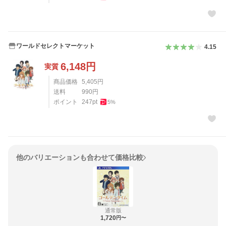
ワールドセレクトマーケット
4.15
6,148
円
実質
商品価格
5,405
円
送料
990
円
ポイント
247
pt
5
%
他のバリエーションも合わせて価格比較
通常版
1,720
円〜