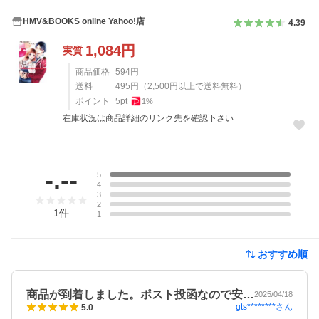
HMV&BOOKS online Yahoo!店
4.39
1,084
円
実質
商品価格
594
円
送料
495
円
（
2,500
円以上で送料無料）
ポイント
5
pt
1
%
在庫状況は商品詳細のリンク先を確認下さい
レビュー
-.--
5
4
3
2
1
件
1
おすすめ順
商品が到着しました。ポスト投函なので安…
2025/04/18
gts********
さん
5.0