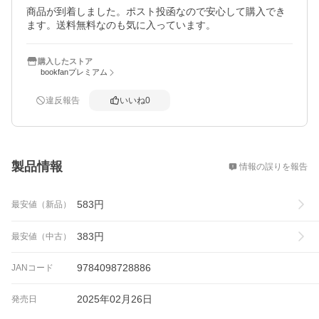
商品が到着しました。ポスト投函なので安心して購入でき
ます。送料無料なのも気に入っています。
購入したストア
bookfanプレミアム
違反報告
いいね
0
概要
製品情報
情報の誤りを報告
583
円
最安値（新品）
383
円
最安値（中古）
9784098728886
JANコード
2025年02月26日
発売日