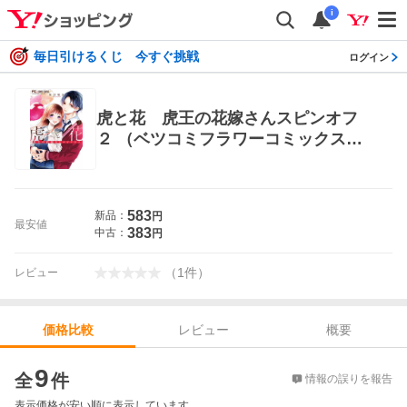
i
毎日引けるくじ 今すぐ挑戦
ログイン
虎と花 虎王の花嫁さんスピンオフ
２ （ベツコミフラワーコミックス）
原田唯衣／著 小学館 フラワーコミッ
クス
583
新品：
円
最安値
383
中古：
円
（
1
件
）
レビュー
レビュー
概要
価格比較
価格比較
9
全
件
情報の誤りを報告
表示価格が安い順に表示しています