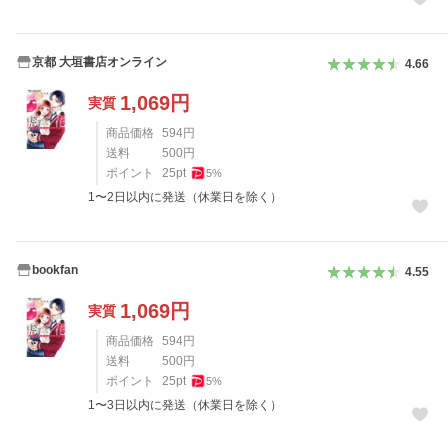
京都 大垣書店オンライン
4.66
1,069
円
実質
商品価格
594
円
送料
500
円
ポイント
25
pt
5
%
1〜2日以内に発送（休業日を除く）
bookfan
4.55
1,069
円
実質
商品価格
594
円
送料
500
円
ポイント
25
pt
5
%
1〜3日以内に発送（休業日を除く）