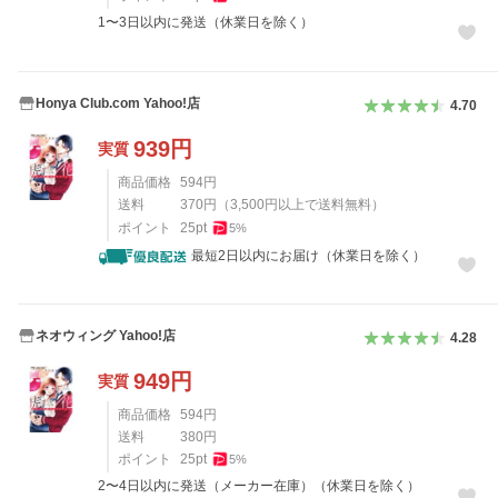
1〜3日以内に発送（休業日を除く）
Honya Club.com Yahoo!店
4.70
939
円
実質
商品価格
594
円
送料
370
円
（
3,500
円以上で送料無料）
ポイント
25
pt
5
%
最短2日以内にお届け（休業日を除く）
ネオウィング Yahoo!店
4.28
949
円
実質
商品価格
594
円
送料
380
円
ポイント
25
pt
5
%
2〜4日以内に発送（メーカー在庫）（休業日を除く）