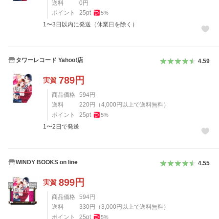
送料
0
円
ポイント
25
pt
5
%
1〜3日以内に発送（休業日を除く）
タワーレコード Yahoo!店
4.59
789
円
実質
商品価格
594
円
送料
220
円
（
4,000
円以上で送料無料）
ポイント
25
pt
5
%
1〜2日で発送
WINDY BOOKS on line
4.55
899
円
実質
商品価格
594
円
送料
330
円
（
3,000
円以上で送料無料）
ポイント
25
pt
5
%