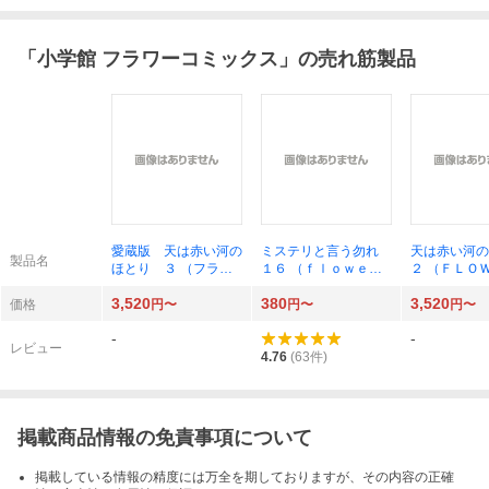
「
小学館 フラワーコミックス
」の売れ筋製品
愛蔵版 天は赤い河の
ミステリと言う勿れ
天は赤い河
製品名
ほとり ３ （フラワ
１６ （ｆｌｏｗｅｒ
２ （ＦＬ
ーコミックス〔スペシ
ｓフラワーコミックス
ＣＯＭＩＣＳ
3,520
380
3,520
ャル〕） 篠原千絵
α） 田村由美／著
ＣＩＡＬ） 
価格
円〜
円〜
円〜
版） 篠原千
-
-
レビュー
4.76
(
63
件)
掲載商品情報の免責事項について
掲載している情報の精度には万全を期しておりますが、その内容の正確