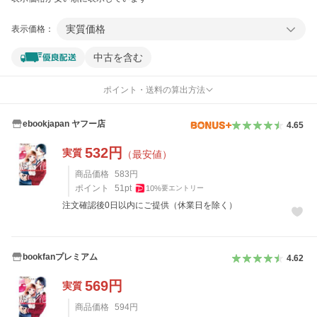
実質価格
表示価格：
中古を含む
ポイント・送料の算出方法
ebookjapan ヤフー店
4.65
532
円
実質
（最安値）
商品価格
583
円
ポイント
51
pt
10
%
要エントリー
注文確認後0日以内にご提供（休業日を除く）
bookfanプレミアム
4.62
569
円
実質
商品価格
594
円