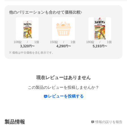
他のバリエーションも合わせて価格比較
108錠
/
1個
150錠
/
1個
180錠
/
1個
3,320
4,290
5,193
円〜
円〜
円〜
※ 価格は中古価格を含む表示です。
レビュー
現在レビューはありません
この製品のレビューを投稿しませんか？
レビューを投稿する
概要
製品情報
情報の誤りを報告