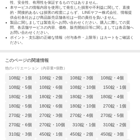
性、安全性、有用性を保証するものではありません。
本サービスの情報内容を使用して発生した損害や不利益に関して、直接
的・間接的あるいは損害の程度によらず、 LINEヤフー株式会社、情報提
供会社各社および商品販売店舗各社は一切の責任を負いません。
製品に関しましては製造元へお問い合わせください。購入に際しての質
問、各店舗サービスの内容、価格、販売開始日等に関しましては各店舗へ
お問い合わせください。
ポイント・支払額の正確な情報（付与条件・上限等）はカートをご確認く
ださい。
このページの関連情報
他のバリエーション（内容量×個数）
108錠・1個
108錠・2個
108錠・3個
108錠・4個
108錠・5個
108錠・6個
108錠・10個
150錠・1個
180錠・1個
180錠・2個
180錠・3個
180錠・4個
180錠・5個
180錠・6個
180錠・10個
270錠・1個
270錠・2個
270錠・3個
270錠・4個
270錠・5個
270錠・6個
270錠・10個
310錠・1個
310錠・2個
310錠・3個
450錠・1個
450錠・2個
450錠・3個