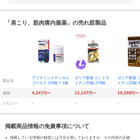
「
肩こり、筋肉痛内服薬
」の売れ筋製品
アリナミンメディカル
ゼリア新薬 コンドロ
ゼリア新薬 
製品名
ゴールド 105錠 × 1個
イチンZS錠 270錠 × 2
イチンZS錠 45
個
個
4,247
12,147
10,299
価格
円〜
円〜
円〜
-
-
-
レビュー
掲載商品情報の免責事項について
掲載している情報の精度には万全を期しておりますが、その内容の正確