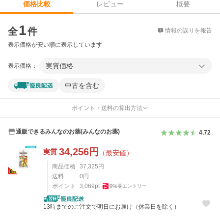
レビュー
概要
価格比較
価格比較
1
全
件
情報の誤りを報告
表示価格が安い順に表示しています
実質価格
表示価格：
中古を含む
ポイント・送料の算出方法
通販できるみんなのお薬(みんなのお薬)
4.72
34,256
円
実質
（最安値）
商品価格
37,325
円
送料
0
円
ポイント
3,069
pt
9
%
要エントリー
13時までのご注文で明日にお届け（休業日を除く）