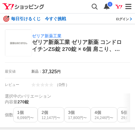
i
毎日引けるくじ 今すぐ挑戦
ログイン
ゼリア新薬工業
ゼリア新薬工業 ゼリア新薬 コンドロ
イチンZS錠 270錠 × 6個 肩こり、筋
肉痛内服薬
37,325
最安値
新品：
円
（
0
件
）
レビュー
選択中のバリエーション
内容量
270錠
1個
2個
3個
4個
5個
個数
6,099
円〜
12,147
円〜
17,800
円〜
24,246
円〜
29,000