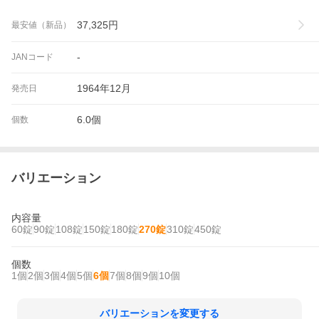
37,325
円
最安値（新品）
-
JANコード
1964年12月
発売日
6.0個
個数
バリエーション
内容量
60錠
90錠
108錠
150錠
180錠
270錠
310錠
450錠
個数
1個
2個
3個
4個
5個
6個
7個
8個
9個
10個
バリエーションを変更する