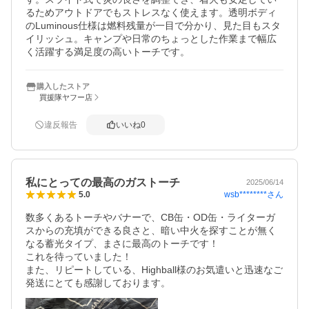
るためアウトドアでもストレスなく使えます。透明ボディ
のLuminous仕様は燃料残量が一目で分かり、見た目もスタ
イリッシュ。キャンプや日常のちょっとした作業まで幅広
く活躍する満足度の高いトーチです。
購入したストア
買援隊ヤフー店
違反報告
いいね
0
私にとっての最高のガストーチ
2025/06/14
wsb********
さん
5.0
数多くあるトーチやバナーで、CB缶・OD缶・ライターガ
スからの充填ができる良さと、暗い中火を探すことが無く
なる蓄光タイプ、まさに最高のトーチです！

これを待っていました！

また、リピートしている、Highball様のお気遣いと迅速なご