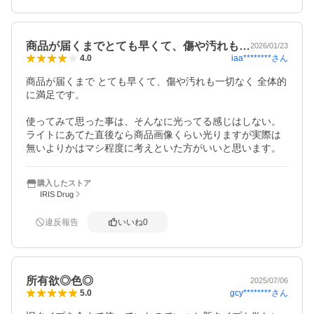
商品が届くまでとても早くて、傷や汚れも…
2026/01/23
iaa********
さん
4.0
商品が届くまで とても早くて、傷や汚れも一切なく 全体的
に満足です。

使ってみて思った事は、そんなに光ってる感じはしない。

ライトにあてた直後なら商品画像くらい光りますが実際は
無いよりかはマシ程度に考えといた方がいいと思います。
購入したストア
IRIS Drug
違反報告
いいね
0
所有欲◎色◎
2025/07/06
gcy********
さん
5.0