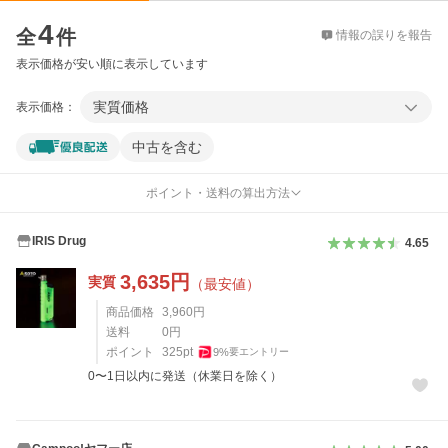
価格比較
4
全
件
情報の誤りを報告
表示価格が安い順に表示しています
実質価格
表示価格：
中古を含む
ポイント・送料の算出方法
IRIS Drug
4.65
3,635
円
実質
（最安値）
商品価格
3,960
円
送料
0
円
ポイント
325
pt
9
%
要エントリー
0〜1日以内に発送（休業日を除く）