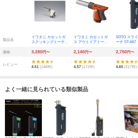
イワタニ カセットガ
イワタニ カセットガ
SOTO スラ
製品名
スクッキングトーチバ
ス アウトドアトーチ
ーチ ST-48
ーナー 炙りの達人 CB
バーナーII CB-TC-OD
ク）
3,280
2,140
2,750
-TC-CKWH
ORP
価格
円〜
円〜
円〜
レビュー
4.51
(
148
件)
4.57
(
172
件)
4.65
(
317
件)
よく一緒に見られている類似製品