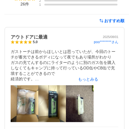
2
26
件
1
おすすめ順
アウトドアに最適
2025/08/01
poo********
さん
5.0
ガストーチは前からほしいとは思っていたが、今回のトー
チが蓄光できるボディになって夜でもあり場所がわかり

ガスの充てんするのにライターのように別のガス缶を購入
しなくてもキャンプに持って行っているOD缶やCB缶で充
填することができるので

経済的です。

もっとみる
パワーが強いので風が強くても消えることがなく、着火点
のノズルが伸びることで安全に着火することができ

また誤動作を防ぐためにスイッチにロックがかかるように
なっているので2重3重の安全性が金そろえられています