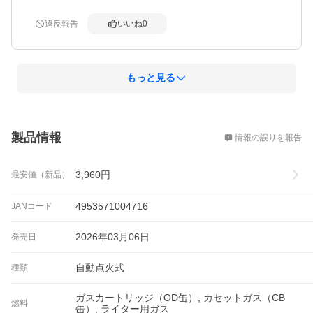
違反報告
いいね
0
もっと見る
概要
製品情報
情報の誤りを報告
3,960
円
最安値（新品）
4953571004716
JANコード
2026年03月06日
発売日
自動点火式
種類
ガスカートリッジ（OD缶）, カセットガス（CB
燃料
缶）, ライター用ガス