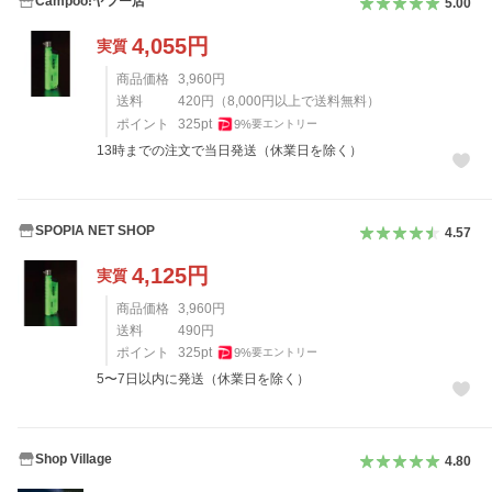
Campoo!ヤフー店
5.00
4,055
円
実質
商品価格
3,960
円
送料
420
円
（
8,000
円以上で送料無料）
ポイント
325
pt
9
%
要エントリー
13時までの注文で当日発送（休業日を除く）
SPOPIA NET SHOP
4.57
4,125
円
実質
商品価格
3,960
円
送料
490
円
ポイント
325
pt
9
%
要エントリー
5〜7日以内に発送（休業日を除く）
Shop Village
4.80