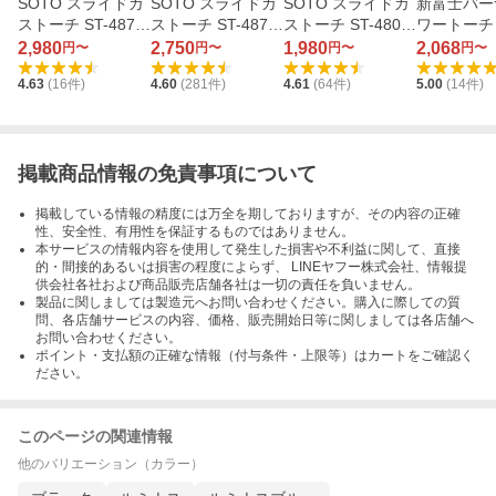
SOTO スライドガ
SOTO スライドガ
SOTO スライドガ
新富士バー
ストーチ ST-487L
ストーチ ST-487
ストーチ ST-480C
ワートーチ 
UBL（ルミナスブ
（ブラック）
2SB（スケルトン
0BP4（パ
2,980
2,750
1,980
2,068
円〜
円〜
円〜
円〜
ルー）
ブラック）
2本付セッ
4.63
(
16
件)
4.60
(
281
件)
4.61
(
64
件)
5.00
(
14
件)
掲載商品情報の免責事項について
掲載している情報の精度には万全を期しておりますが、その内容の正確
性、安全性、有用性を保証するものではありません。
本サービスの情報内容を使用して発生した損害や不利益に関して、直接
的・間接的あるいは損害の程度によらず、 LINEヤフー株式会社、情報提
供会社各社および商品販売店舗各社は一切の責任を負いません。
製品に関しましては製造元へお問い合わせください。購入に際しての質
問、各店舗サービスの内容、価格、販売開始日等に関しましては各店舗へ
お問い合わせください。
ポイント・支払額の正確な情報（付与条件・上限等）はカートをご確認く
ださい。
このページの関連情報
他のバリエーション（カラー）