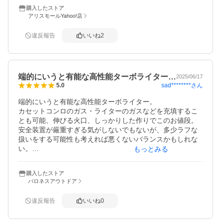
購入したストア
アリスモールYahoo!店
違反報告
いいね
2
端的にいうと有能な高性能ターボライター…
2025/06/17
sad********
さん
5.0
端的にいうと有能な高性能ターボライター。

カセットコンロのガス・ライターのガスなどを充填するこ
とも可能、伸びる火口、しっかりした作りでこのお値段。

安全装置が厳重すぎる気がしないでもないが、多少ラフな
扱いをする可能性も考えれば悪くないバランスかもしれな
い。

もっとみる
SOTOブランドということでアウトドア用品枠と思われが
購入したストア
ちだが、この構造は手芸やDIYでも歓迎される場面があるん
バロネスアウトドア
じゃないかしらと思っています。

ヘビロテ確定。
違反報告
いいね
0