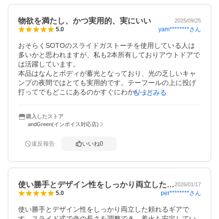
物欲を満たし、かつ実用的、実にいい
2025/09/25
yam********
さん
5.0
おそらくSOTOのスライドガストーチを使用している人は
多いかと思われますが、私も2本所有しておりアウトドアで
は活躍しています。

本品はなんとボディが蓄光となっており、光の乏しいキャ
ンプの夜間ではとても実用的です。テーフールの上に投げ
打ってでもどこにあるのかすぐにわかります。

もっとみる
数量限定品なのは賛否分かれるところですが、限定品を所
有することにより物欲が満たされるのもポイント高し、で
購入したストア
す。
andGreen(インボイス対応店)
違反報告
いいね
0
使い勝手とデザイン性をしっかり両立した…
2026/01/17
per********
さん
5.0
使い勝手とデザイン性をしっかり両立した頼れるギアで
す。スライド式で炎の長さを調整でき、着火も安定してい