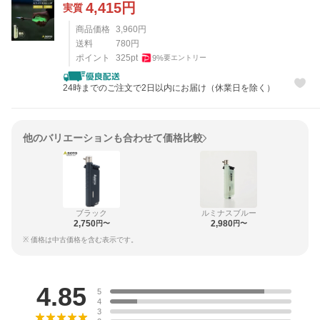
4,415
円
実質
商品価格
3,960
円
送料
780
円
ポイント
325
pt
9
%
要エントリー
24時までのご注文で2日以内にお届け（休業日を除く）
他のバリエーションも合わせて価格比較
ブラック
ルミナスブルー
2,750
2,980
円〜
円〜
※ 価格は中古価格を含む表示です。
レビュー
4.85
5
4
3