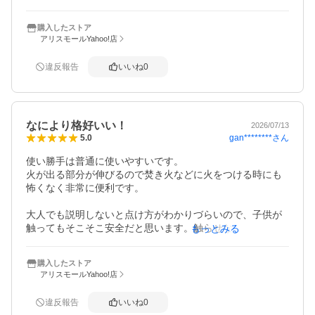
購入したストア
アリスモールYahoo!店
違反報告
いいね
0
なにより格好いい！
2026/07/13
gan********
さん
5.0
使い勝手は普通に使いやすいです。

火が出る部分が伸びるので焚き火などに火をつける時にも
怖くなく非常に便利です。

大人でも説明しないと点け方がわかりづらいので、子供が
触ってもそこそこ安全だと思います。触らせないのが1番で
もっとみる
すが！

購入したストア
アリスモールYahoo!店
違反報告
いいね
0