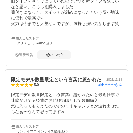
旧タイプを今まで使っていたのでいつか新タイプも欲しい
なと思い、こちらを購入しました

蓋付きになった、スイッチが斜めになったという所が地味
に便利で最高です

火力は今までと大差ないですが、気持ち強い気がします笑
購入したストア
アリスモールYahoo!店
違反報告
いいね
0
限定モデル数量限定という言葉に惹かれた…
2025/11/18
aki********
さん
5.0
限定モデル数量限定という言葉に惹かれたのと最近仕事で
迷惑かけてる後輩のお詫びの印として数個購入

気に入ってもらえたのでそのままキャンプとか連れ出せた
らなぁ〜なんて思ってますw
購入したストア
サンレイプロ(インボイス登録店)