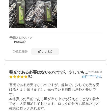
購入したストア
Highball
違反報告
いいね
0
蓄光である必要はないのですが、少しでも…
2026/01/08
shi********
さん
5.0
蓄光である必要はないのですが、趣味で。少しでも光を受
けるとよく光りますし、光っている時間も意外と長いで
す。

本来買った目的である風が吹く中でも消えることなく着火
でき、大変満足しております。ロックの仕方も簡単だけど
確実にロックされます。