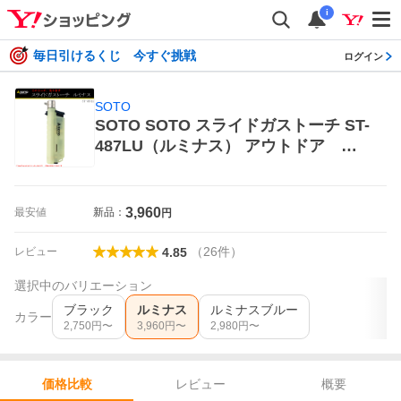
i
毎日引けるくじ 今すぐ挑戦
ログイン
SOTO
SOTO SOTO スライドガストーチ ST-
487LU（ルミナス） アウトドア バ
ーベキュー、調理用品 トーチバーナ
ー
3,960
最安値
新品：
円
（
26
件
）
レビュー
4.85
選択中のバリエーション
ブラック
ルミナス
ルミナスブルー
カラー
2,750
円〜
3,960
円〜
2,980
円〜
レビュー
概要
価格比較