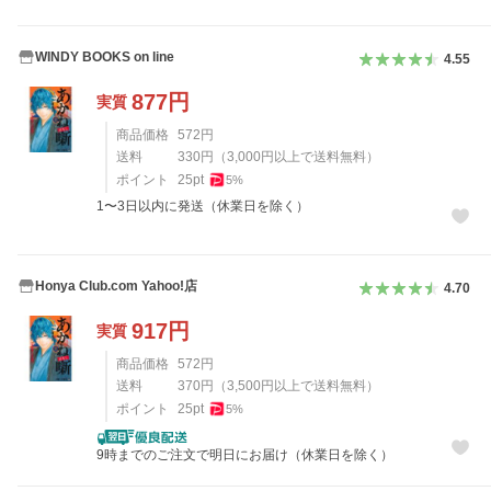
WINDY BOOKS on line
4.55
877
円
実質
商品価格
572
円
送料
330
円
（
3,000
円以上で送料無料）
ポイント
25
pt
5
%
1〜3日以内に発送（休業日を除く）
Honya Club.com Yahoo!店
4.70
917
円
実質
商品価格
572
円
送料
370
円
（
3,500
円以上で送料無料）
ポイント
25
pt
5
%
9時までのご注文で明日にお届け（休業日を除く）