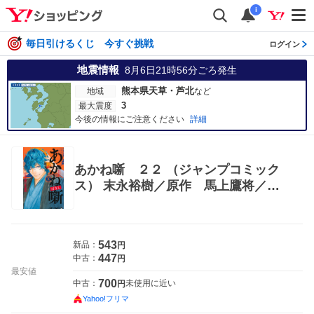
i
毎日引けるくじ 今すぐ挑戦
ログイン
地震情報
8月6日21時56分
ごろ発生
熊本県天草・芦北
地域
など
3
最大震度
今後の情報にご注意ください
詳細
あかね噺 ２２ （ジャンプコミック
ス） 末永裕樹／原作 馬上鷹将／作
画 集英社 ジャンプコミックス
543
新品：
円
447
中古：
円
最安値
700
中古：
未使用に近い
円
Yahoo!フリマ