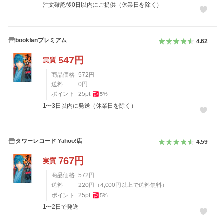
注文確認後0日以内にご提供（休業日を除く）
bookfanプレミアム
4.62
547
円
実質
商品価格
572
円
送料
0
円
ポイント
25
pt
5
%
1〜3日以内に発送（休業日を除く）
タワーレコード Yahoo!店
4.59
767
円
実質
商品価格
572
円
送料
220
円
（
4,000
円以上で送料無料）
ポイント
25
pt
5
%
1〜2日で発送