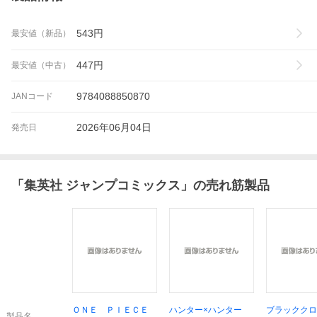
543
円
最安値（新品）
447
円
最安値（中古）
9784088850870
JANコード
2026年06月04日
発売日
「
集英社 ジャンプコミックス
」の売れ筋製品
ＯＮＥ ＰＩＥＣＥ
ハンター×ハンター
ブラックク
製品名