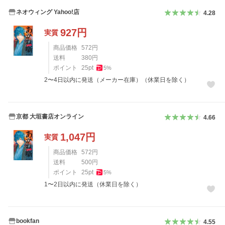
ネオウィング Yahoo!店
4.28
927
円
実質
商品価格
572
円
送料
380
円
ポイント
25
pt
5
%
2〜4日以内に発送（メーカー在庫）（休業日を除く）
京都 大垣書店オンライン
4.66
1,047
円
実質
商品価格
572
円
送料
500
円
ポイント
25
pt
5
%
1〜2日以内に発送（休業日を除く）
bookfan
4.55