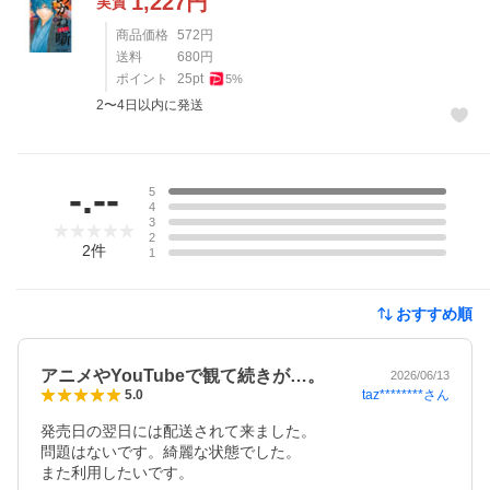
1,227
円
実質
商品価格
572
円
送料
680
円
ポイント
25
pt
5
%
2〜4日以内に発送
レビュー
-.--
5
4
3
2
2
件
1
おすすめ順
アニメやYouTubeで観て続きが…。
2026/06/13
taz********
さん
5.0
発売日の翌日には配送されて来ました。

問題はないです。綺麗な状態でした。

また利用したいです。