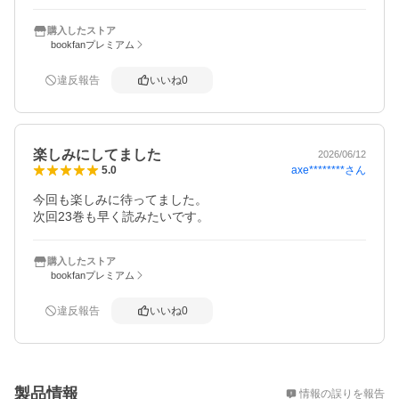
購入したストア
bookfanプレミアム
違反報告
いいね
0
楽しみにしてました
2026/06/12
axe********
さん
5.0
今回も楽しみに待ってました。

次回23巻も早く読みたいです。
購入したストア
bookfanプレミアム
違反報告
いいね
0
概要
製品情報
情報の誤りを報告