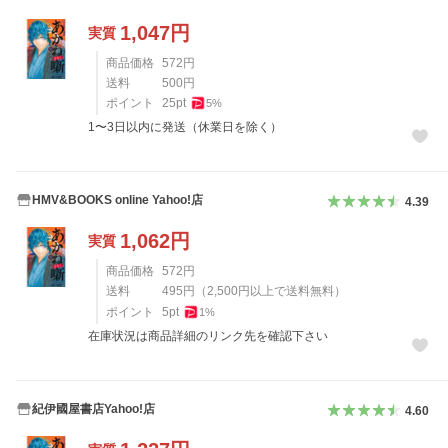
1,047
円
実質
商品価格
572
円
送料
500
円
ポイント
25
pt
5
%
1〜3日以内に発送（休業日を除く）
HMV&BOOKS online Yahoo!店
4.39
1,062
円
実質
商品価格
572
円
送料
495
円
（
2,500
円以上で送料無料）
ポイント
5
pt
1
%
在庫状況は商品詳細のリンク先を確認下さい
紀伊國屋書店Yahoo!店
4.60