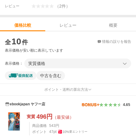
（
2
件
）
レビュー
レビュー
概要
価格比較
価格比較
10
全
件
情報の誤りを報告
表示価格が安い順に表示しています
実質価格
表示価格：
中古を含む
ポイント・送料の算出方法
ebookjapan ヤフー店
4.65
496
円
実質
（最安値）
商品価格
543
円
ポイント
47
pt
10
%
要エントリー