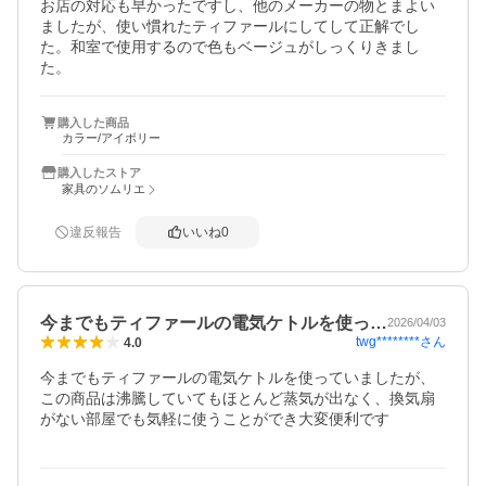
お店の対応も早かったですし、他のメーカーの物とまよい
ましたが、使い慣れたティファールにしてして正解でし
た。和室で使用するので色もベージュがしっくりきまし
た。
購入した商品
カラー/アイボリー
購入したストア
家具のソムリエ
違反報告
いいね
0
今までもティファールの電気ケトルを使っ…
2026/04/03
twg********
さん
4.0
今までもティファールの電気ケトルを使っていましたが、
この商品は沸騰していてもほとんど蒸気が出なく、換気扇
がない部屋でも気軽に使うことができ大変便利です
