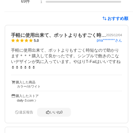
69
件
1
おすすめ順
手軽に使用出来て、ポットよりもすごく時…
2025/12/04
pna********
さん
5.0
手軽に使用出来て、ポットよりもすごく時短なので助かり
ます＊＊＊購入して良かったです。シンプルで飽きのこな
いデザインが気に入っています。やはりT-Falはいいですね
🌷🌷🌷🌷🌷🌷
購入した商品
カラー/ホワイト
購入したストア
daily-3.com
違反報告
いいね
0