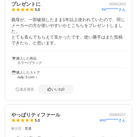
プレゼントに
2025/12/12
hir********
さん
5.0
義母が、一部破損したまま1年以上使われていたので、同じ
メーカーの方が使いやすいかとこちらをプレゼントしまし
た。

とても喜んでもらえて良かったです。使い勝手はまた投稿
できたら、と思います。
購入した商品
カラー/ブラック
購入したストア
daily-3.com
違反報告
いいね
0
やっぱりティファール
2026/01/17
eno********
さん
5.0
耐久性
：
普通