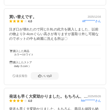
買い替えです。
2025/12/16
xlt********
さん
4.0
注ぎ口が壊れたので同じ0.8Lの此方を購入しました、以前
の物より3~4cmぐらい高さが有りますが蓋取り外し可能な
のでポットの中も綺麗に洗える所は〇
購入した商品
カラー/ホワイト
購入したストア
daily-3.com
違反報告
いいね
0
発送も早く大変助かりました。もちろん、…
2025/05/26
hin********
さん
4.0
発送も早く大変助かりました。もちろん、商品も値段も納