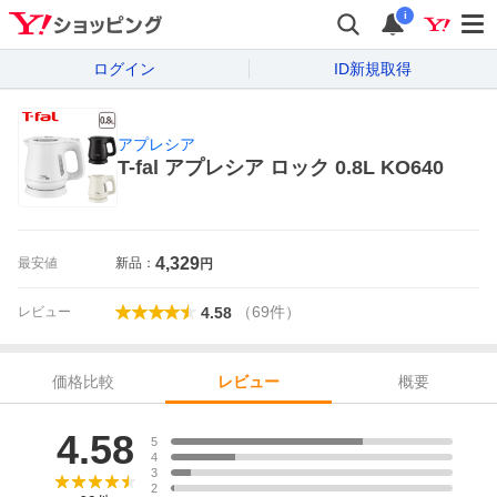
i
ログイン
ID新規取得
アプレシア
T-fal アプレシア ロック 0.8L KO640
4,329
最安値
新品：
円
（
69
件
）
レビュー
4.58
価格比較
概要
レビュー
レビュー
4.58
5
4
3
2