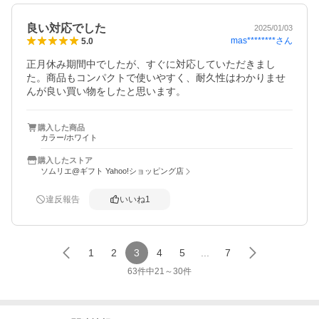
良い対応でした
2025/01/03
mas********
さん
5.0
正月休み期間中でしたが、すぐに対応していただきまし
た。商品もコンパクトで使いやすく、耐久性はわかりませ
んが良い買い物をしたと思います。
購入した商品
カラー/ホワイト
購入したストア
ソムリエ@ギフト Yahoo!ショッピング店
違反報告
いいね
1
1
2
3
4
5
...
7
63
件中
21
～
30
件