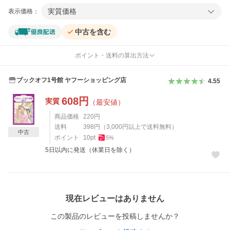
実質価格
表示価格：
中古を含む
ポイント・送料の算出方法
ブックオフ1号館 ヤフーショッピング店
4.55
608
円
実質
（最安値）
商品価格
220
円
送料
398
円
（
3,000
円以上で送料無料）
中古
ポイント
10
pt
5
%
5日以内に発送（休業日を除く）
レビュー
現在レビューはありません
この製品のレビューを投稿しませんか？