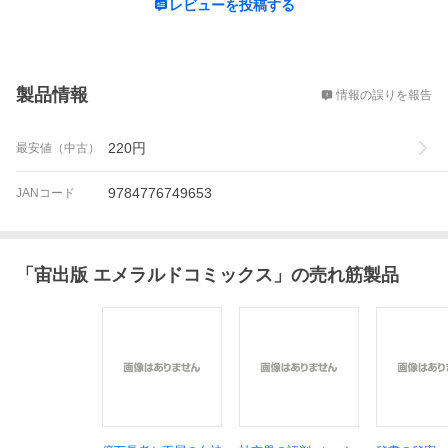
レビューを投稿する
概要
製品情報
情報の誤りを報告
220
円
最安値（中古）
9784776749653
JANコード
「
宙出版 エメラルドコミックス
」の売れ筋製品