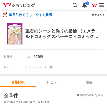
i
毎日引けるくじ 今すぐ挑戦
ログイン
宝石のシークと偽りの指輪 （エメラ
ルドコミックスハーモニィコミック
ス） 浅見 侑 画 宙出版 エメラルド
コミックス
220
最安値
中古：
円
（
0
件
）
レビュー
レビュー
概要
価格比較
価格比較
1
全
件
情報の誤りを報告
表示価格が安い順に表示しています