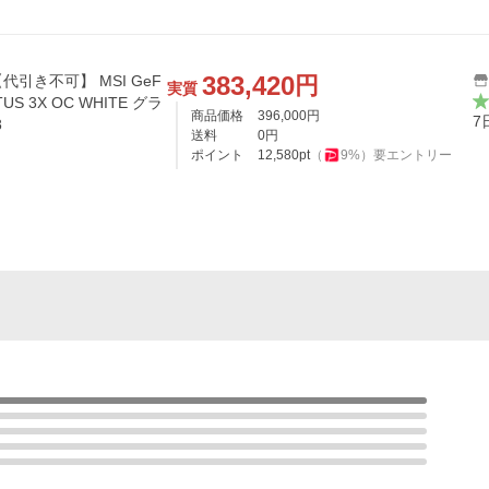
383,420
円
引き不可】 MSI GeF
実質
NTUS 3X OC WHITE グラ
商品価格
396,000
円
7
8
送料
0
円
ポイント
12,580
pt
（
9
%）
要エントリー