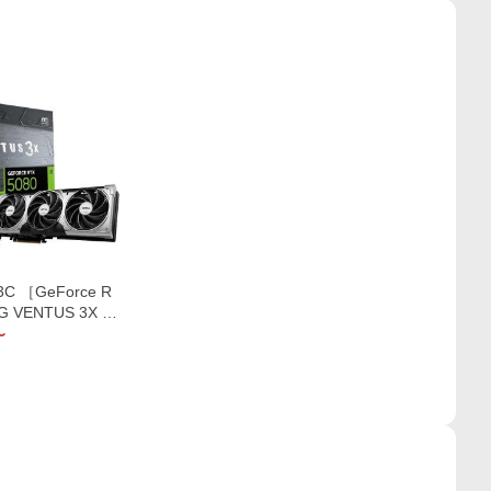
3C ［GeForce R
6G VENTUS 3X O
〜