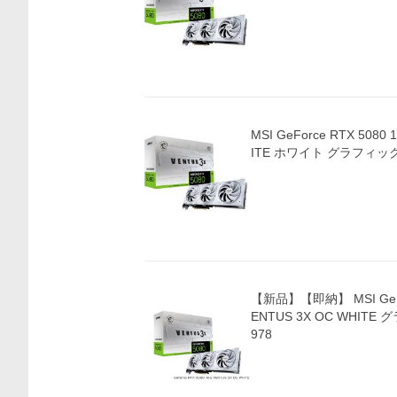
価格比較
MSI GeForce RTX 5080
ITE ホワイト グラフィ
【新品】【即納】 MSI GeFor
ENTUS 3X OC WHIT
978