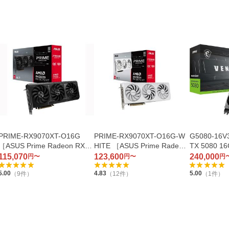
PRIME-RX9070XT-O16G
PRIME-RX9070XT-O16G-W
G5080-16V
［ASUS Prime Radeon RX 9
HITE ［ASUS Prime Radeon
TX 5080 1
070 XT OC Edition 16GB GD
RX 9070 XT White OC Editio
C］
115,070
123,600
240,000
円〜
円〜
円
DR6］
n 16GB GDDR6］
5.00
4.83
5.00
（
9
件）
（
12
件）
（
1
件）