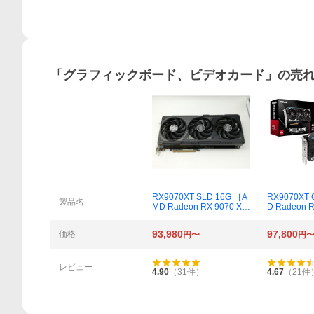
「
グラフィックボード、ビデオカード
」の売
RX9070XT SLD 16G ［A
RX9070XT 
概要
製品名
MD Radeon RX 9070 XT
D Radeon R
Steel Legend Dark 16G
hallenger 
B］
93,980
97,800
価格
円〜
円
レビュー
4.90
（
31
件）
4.67
（
21
件