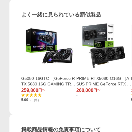
よく一緒に見られている類似製品
G5080-16GTC ［GeForce R
PRIME-RTX5080-O16G ［A
TX 5080 16G GAMING TRIO
SUS PRIME GeForce RTX 5
OC］
080 16GB GDDR7 OC Editio
259,800
260,000
円〜
円〜
n］
-
5.00
（
1
件）
掲載商品情報の免責事項について