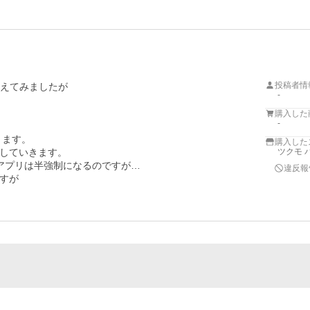
投稿者情
えてみましたが

-
購入した
-
ます。

購入した
していきます。

ツクモ パ
IAアプリは半強制になるのですが…

違反報
すが
