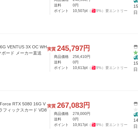
送料
0
円
1
ポイント
10,507
pt
（
9
%）
要エントリー
日
245,797
円
 16G VENTUS 3X OC WH
実質
ックボード メーカー直送
商品価格
256,410
円
送料
0
円
1
ポイント
10,613
pt
（
9
%）
要エントリー
日
267,083
円
ce RTX 5080 16G V
実質
E グラフィックスカード VD8
商品価格
278,000
円
送料
0
円
1
ポイント
10,917
pt
（
9
%）
要エントリー
日