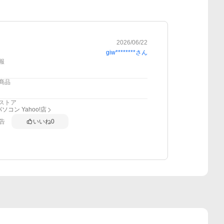
2026/06/22
giw********
さん
報
商品
ストア
ソコン Yahoo!店
告
いいね
0