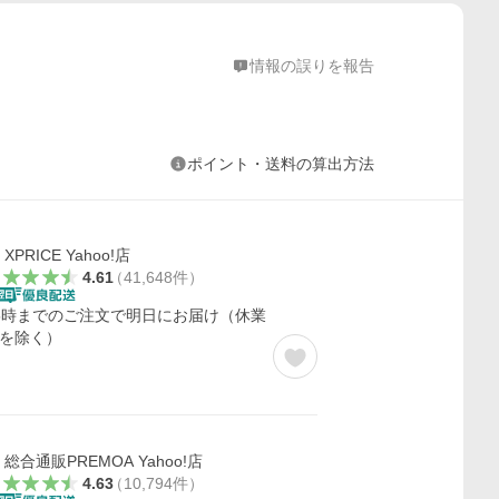
情報の誤りを報告
ポイント・送料の算出方法
XPRICE Yahoo!店
4.61
（
41,648
件
）
5時までのご注文で明日にお届け（休業
を除く）
総合通販PREMOA Yahoo!店
4.63
（
10,794
件
）