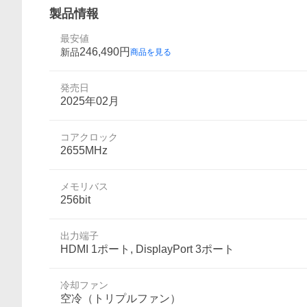
製品情報
最安値
246,490
円
新品
商品を見る
発売日
2025年02月
コアクロック
2655MHz
メモリバス
256bit
出力端子
HDMI 1ポート, DisplayPort 3ポート
冷却ファン
空冷（トリプルファン）