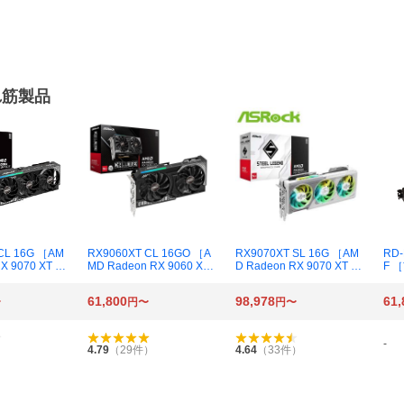
れ筋製品
CL 16G ［AM
RX9060XT CL 16GO ［A
RX9070XT SL 16G ［AM
RD-
X 9070 XT C
MD Radeon RX 9060 XT
D Radeon RX 9070 XT St
F 
16GB］
Challenger 16GB OC］
eel Legend 16GB］
90
搭載
61,800
98,978
61,
〜
円〜
円〜
（1
-
）
4.79
（
29
件）
4.64
（
33
件）