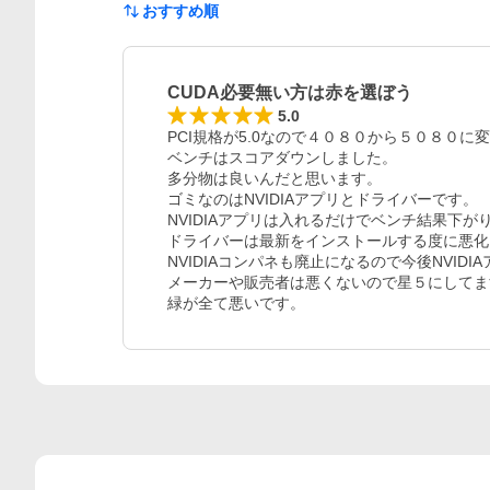
おすすめ順
CUDA必要無い方は赤を選ぼう
5.0
レビュー
PCI規格が5.0なので４０８０から５０８０に変
ベンチはスコアダウンしました。

多分物は良いんだと思います。

ゴミなのはNVIDIAアプリとドライバーです。

NVIDIAアプリは入れるだけでベンチ結果下がり
ドライバーは最新をインストールする度に悪化
NVIDIAコンパネも廃止になるので今後NVID
メーカーや販売者は悪くないので星５にしてま
緑が全て悪いです。