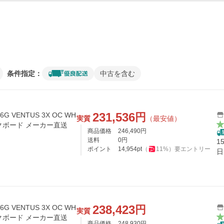
条件指定：
中古を含む
231,536
円
 16G VENTUS 3X OC WH
実質
（最安値）
ックボード メーカー直送
商品価格
246,490
円
送料
0
円
1
ポイント
14,954
pt
（
11
%）
要エントリー
日
238,423
円
 16G VENTUS 3X OC WH
実質
ックボード メーカー直送
商品価格
248,930
円