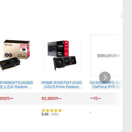
RX9060XT-E16GB/D
PRIME-RX9070XT-O16G
GV-N5080WF3-16GD
［玄人志向 Radeon RX
［ASUS Prime Radeon R
［GeForce RTX 5080 WI
60 XT デュアルファン
X 9070 XT OC Edition 16
NDFORCE SFF 16G］
 グラフィックボード
GB GDDR6］
800
93,980
ー
円〜
円〜
円〜
6GB）］
-
5.00
（
9
件）