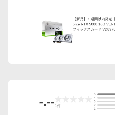
【新品】１週間以内発送【代
orce RTX 5080 16G VE
フィックスカード VD897
5
-.--
4
3
1
件
2
1